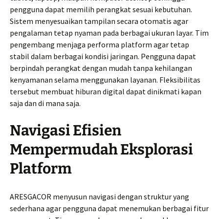
pengguna dapat memilih perangkat sesuai kebutuhan.
Sistem menyesuaikan tampilan secara otomatis agar
pengalaman tetap nyaman pada berbagai ukuran layar. Tim
pengembang menjaga performa platform agar tetap
stabil dalam berbagai kondisi jaringan. Pengguna dapat
berpindah perangkat dengan mudah tanpa kehilangan
kenyamanan selama menggunakan layanan. Fleksibilitas
tersebut membuat hiburan digital dapat dinikmati kapan
saja dan di mana saja.
Navigasi Efisien
Mempermudah Eksplorasi
Platform
ARESGACOR menyusun navigasi dengan struktur yang
sederhana agar pengguna dapat menemukan berbagai fitur