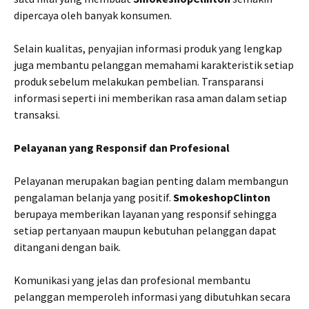
dipercaya oleh banyak konsumen.
Selain kualitas, penyajian informasi produk yang lengkap
juga membantu pelanggan memahami karakteristik setiap
produk sebelum melakukan pembelian. Transparansi
informasi seperti ini memberikan rasa aman dalam setiap
transaksi.
Pelayanan yang Responsif dan Profesional
Pelayanan merupakan bagian penting dalam membangun
pengalaman belanja yang positif.
SmokeshopClinton
berupaya memberikan layanan yang responsif sehingga
setiap pertanyaan maupun kebutuhan pelanggan dapat
ditangani dengan baik.
Komunikasi yang jelas dan profesional membantu
pelanggan memperoleh informasi yang dibutuhkan secara