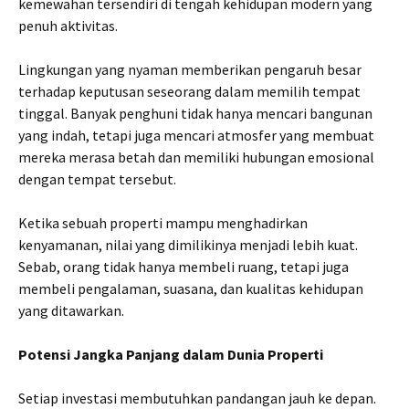
kemewahan tersendiri di tengah kehidupan modern yang
penuh aktivitas.
Lingkungan yang nyaman memberikan pengaruh besar
terhadap keputusan seseorang dalam memilih tempat
tinggal. Banyak penghuni tidak hanya mencari bangunan
yang indah, tetapi juga mencari atmosfer yang membuat
mereka merasa betah dan memiliki hubungan emosional
dengan tempat tersebut.
Ketika sebuah properti mampu menghadirkan
kenyamanan, nilai yang dimilikinya menjadi lebih kuat.
Sebab, orang tidak hanya membeli ruang, tetapi juga
membeli pengalaman, suasana, dan kualitas kehidupan
yang ditawarkan.
Potensi Jangka Panjang dalam Dunia Properti
Setiap investasi membutuhkan pandangan jauh ke depan.