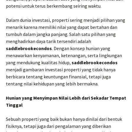
potensi untuk terus berkembang seiring waktu.
Dalam dunia investasi, properti sering menjadi pilihan yang
menarik karena memiliki nilai yang dapat bertahan dan
tumbuh dalam jangka panjang. Salah satu pilihan yang
menghadirkan daya tarik tersendiri adalah
saddlebrookecondos
. Dengan konsep hunian yang
menawarkan kenyamanan, ketenangan, serta lingkungan
yang mendukung kualitas hidup,
saddlebrookecondos
menjadi gambaran investasi properti yang tidak hanya
berbicara tentang keuntungan finansial, tetapi juga
tentang nilai kehidupan yang lebih bermakna.
Hunian yang Menyimpan Nilai Lebih dari Sekadar Tempat
Tinggal
Sebuah properti yang baik bukan hanya dinilai dari bentuk
fisiknya, tetapi juga dari pengalaman yang diberikan