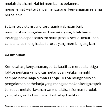
mudah dipahami. Hal ini membantu pelanggan
menghemat waktu tanpa mengurangi kenyamanan selama
berbelanja.
Selain itu, sistem yang terorganisir dengan baik
memberikan pengalaman transaksi yang lebih lancar.
Pelanggan dapat fokus memilih produk sesuai kebutuhan
tanpa harus menghadapi proses yang membingungkan.
Kesimpulan
Kemudahan, kenyamanan, serta kualitas merupakan tiga
faktor penting yang dicari pelanggan ketika memilih
tempat berbelanja.
SmokeshopClinton
menghadirkan
pengalaman berbelanja yang mengutamakan ketiga aspek
tersebut melalui layanan yang praktis, informasi produk
yang jelas, serta komitmen terhadap kualitas.
Dengan pengalaman pengguna yang nyaman, navigasi yang