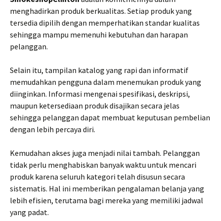
menghadirkan produk berkualitas. Setiap produk yang
tersedia dipilih dengan memperhatikan standar kualitas
sehingga mampu memenuhi kebutuhan dan harapan
pelanggan.
Selain itu, tampilan katalog yang rapi dan informatif
memudahkan pengguna dalam menemukan produk yang
diinginkan. Informasi mengenai spesifikasi, deskripsi,
maupun ketersediaan produk disajikan secara jelas
sehingga pelanggan dapat membuat keputusan pembelian
dengan lebih percaya diri.
Kemudahan akses juga menjadi nilai tambah. Pelanggan
tidak perlu menghabiskan banyak waktu untuk mencari
produk karena seluruh kategori telah disusun secara
sistematis. Hal ini memberikan pengalaman belanja yang
lebih efisien, terutama bagi mereka yang memiliki jadwal
yang padat.