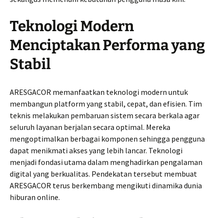
Teknologi Modern
Menciptakan Performa yang
Stabil
ARESGACOR memanfaatkan teknologi modern untuk
membangun platform yang stabil, cepat, dan efisien. Tim
teknis melakukan pembaruan sistem secara berkala agar
seluruh layanan berjalan secara optimal. Mereka
mengoptimalkan berbagai komponen sehingga pengguna
dapat menikmati akses yang lebih lancar. Teknologi
menjadi fondasi utama dalam menghadirkan pengalaman
digital yang berkualitas. Pendekatan tersebut membuat
ARESGACOR terus berkembang mengikuti dinamika dunia
hiburan online.