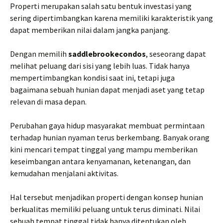
Properti merupakan salah satu bentuk investasi yang
sering dipertimbangkan karena memiliki karakteristik yang
dapat memberikan nilai dalam jangka panjang.
Dengan memilih
saddlebrookecondos
, seseorang dapat
melihat peluang dari sisi yang lebih luas. Tidak hanya
mempertimbangkan kondisi saat ini, tetapi juga
bagaimana sebuah hunian dapat menjadi aset yang tetap
relevan di masa depan.
Perubahan gaya hidup masyarakat membuat permintaan
terhadap hunian nyaman terus berkembang. Banyak orang
kini mencari tempat tinggal yang mampu memberikan
keseimbangan antara kenyamanan, ketenangan, dan
kemudahan menjalani aktivitas.
Hal tersebut menjadikan properti dengan konsep hunian
berkualitas memiliki peluang untuk terus diminati. Nilai
sebuah tempat tinggal tidak hanya ditentukan oleh