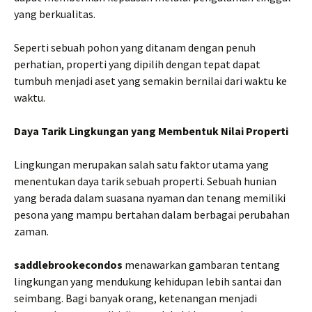
yang berkualitas.
Seperti sebuah pohon yang ditanam dengan penuh
perhatian, properti yang dipilih dengan tepat dapat
tumbuh menjadi aset yang semakin bernilai dari waktu ke
waktu.
Daya Tarik Lingkungan yang Membentuk Nilai Properti
Lingkungan merupakan salah satu faktor utama yang
menentukan daya tarik sebuah properti. Sebuah hunian
yang berada dalam suasana nyaman dan tenang memiliki
pesona yang mampu bertahan dalam berbagai perubahan
zaman.
saddlebrookecondos
menawarkan gambaran tentang
lingkungan yang mendukung kehidupan lebih santai dan
seimbang. Bagi banyak orang, ketenangan menjadi