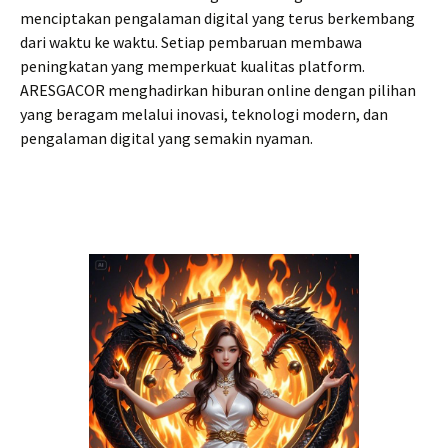
menciptakan pengalaman digital yang terus berkembang
dari waktu ke waktu. Setiap pembaruan membawa
peningkatan yang memperkuat kualitas platform.
ARESGACOR menghadirkan hiburan online dengan pilihan
yang beragam melalui inovasi, teknologi modern, dan
pengalaman digital yang semakin nyaman.