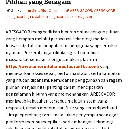
Pilihan yang Beragam
Sticky
Slot
,
Slot Online
ARES GACOR
,
ARESGACOR
,
aresgacor login
,
daftar aresgacor
,
situs aresgacor
ARESGACOR menghadirkan hiburan online dengan pilihan
yang beragam melalui perpaduan teknologi modern,
inovasi digital, dan pengalaman pengguna yang semakin
nyaman. Perkembangan dunia digital membuat
masyarakat semakin mengutamakan platform
https://www.amoreitalianrestaurantks.com/
yang
menawarkan akses cepat, performa stabil, serta tampilan
yang mudah dipahami. Kemudahan penggunaan dan ragam
pilihan menjadi nilai penting dalam menciptakan
pengalaman hiburan yang menyenangkan. ARESGACOR
menjawab kebutuhan tersebut melalui sistem yang
responsif, desain modern, dan fitur yang terus diperbarui.
Tim pengembang terus melakukan penyempurnaan agar
platform mampu mengikuti perkembangan teknologi
sekaligus memenuhi kebutuhan pengguna masa kini.