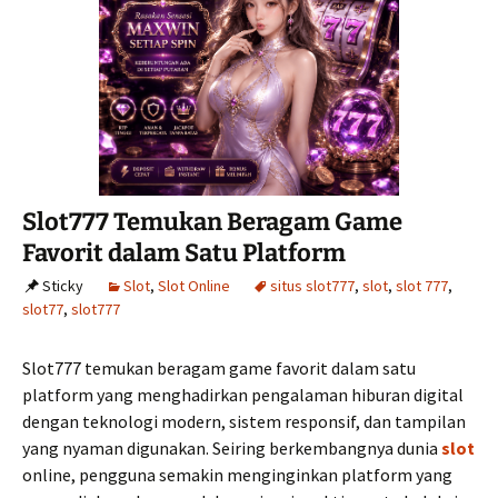
Slot777 Temukan Beragam Game
Favorit dalam Satu Platform
Sticky
Slot
,
Slot Online
situs slot777
,
slot
,
slot 777
,
slot77
,
slot777
Slot777 temukan beragam game favorit dalam satu
platform yang menghadirkan pengalaman hiburan digital
dengan teknologi modern, sistem responsif, dan tampilan
yang nyaman digunakan. Seiring berkembangnya dunia
slot
online, pengguna semakin menginginkan platform yang