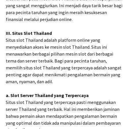
yang sangat menggiurkan. Ini menjadi daya tarik besar bagi
para pecinta taruhan yang ingin meraih kesuksesan
finansial melalui perjudian online.
III. Situs Slot Thailand
Situs slot Thailand adalah platform online yang
menyediakan akses ke mesin slot Thailand. Situs ini
menawarkan berbagai pilihan mesin slot dari berbagai
tema dan server terbaik. Bagi para pecinta taruhan,
memilih situs slot Thailand yang terpercaya adalah sangat
penting agar dapat menikmati pengalaman bermain yang
aman, nyaman, dan adil.
a. Slot Server Thailand yang Terpercaya
Situs slot Thailand yang terpercaya pasti menggunakan
server Thailand yang terbaik. Hal ini memberikan jaminan
bahwa pemain akan mendapatkan pengalaman bermain
yang optimal dan tidak ada manipulasi dalam pembayaran