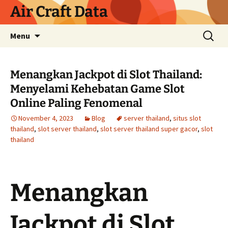
Skip
Air Craft Data
to
content
Search
Menu
for:
Menangkan Jackpot di Slot Thailand:
Menyelami Kehebatan Game Slot
Online Paling Fenomenal
November 4, 2023
Blog
server thailand
,
situs slot
thailand
,
slot server thailand
,
slot server thailand super gacor
,
slot
thailand
Menangkan
Jackpot di Slot