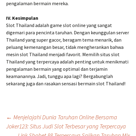
pengalaman bermain mereka.
IV. Kesimpulan
Slot Thailand adalah game slot online yang sangat
digemari para pencinta taruhan. Dengan keunggulan server
Thailand yang super gacor, beragam tema menarik, dan
peluang kemenangan besar, tidak mengherankan bahwa
mesin slot Thailand menjadi favorit. Memilih situs slot
Thailand yang terpercaya adalah penting untuk menikmati
pengalaman bermain yang optimal dan terjamin
keamanannya. Jadi, tunggu apa lagi? Bergabunglah
sekarang juga dan rasakan sensasi bermain slot Thailand!
Post
←
Menjelajahi Dunia Taruhan Online Bersama
Joker123: Situs Judi Slot Terbesar yang Terpercaya
Link Sbobet 88 Terpercaya Sajikan Taruhan Mix