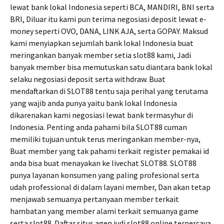
lewat bank lokal Indonesia seperti BCA, MANDIRI, BNI serta
BRI, Diluar itu kami pun terima negosiasi deposit lewat e-
money seperti OVO, DANA, LINK AJA, serta GOPAY. Maksud
kami menyiapkan sejumlah bank lokal Indonesia buat
meringankan banyak member setia slot88 kami, Jadi
banyak member bisa memutuskan satu diantara bank lokal
selaku negosiasi deposit serta withdraw. Buat
mendaftarkan di SLOT88 tentu saja perihal yang terutama
yang wajib anda punya yaitu bank lokal Indonesia
dikarenakan kami negosiasi lewat bank termasyhur di
Indonesia. Penting anda pahami bila SLOT88 cuman
memiliki tujuan untuk terus meringankan member-nya,
Buat member yang tak pahami terkait register pemakai id
anda bisa buat menayakan ke livechat SLOT88. SLOT88
punya layanan konsumen yang paling profesional serta
udah professional di dalam layani member, Dan akan tetap
menjawab semuanya pertanyaan member terkait
hambatan yang member alami terkait semuanya game
serta slot88. Daftar situs agen judi slot88 online terpercaya