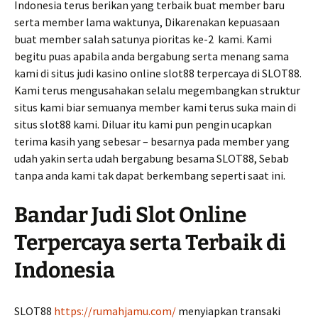
Indonesia terus berikan yang terbaik buat member baru
serta member lama waktunya, Dikarenakan kepuasaan
buat member salah satunya pioritas ke-2 kami. Kami
begitu puas apabila anda bergabung serta menang sama
kami di situs judi kasino online slot88 terpercaya di SLOT88.
Kami terus mengusahakan selalu megembangkan struktur
situs kami biar semuanya member kami terus suka main di
situs slot88 kami. Diluar itu kami pun pengin ucapkan
terima kasih yang sebesar – besarnya pada member yang
udah yakin serta udah bergabung besama SLOT88, Sebab
tanpa anda kami tak dapat berkembang seperti saat ini.
Bandar Judi Slot Online
Terpercaya serta Terbaik di
Indonesia
SLOT88
https://rumahjamu.com/
menyiapkan transaki