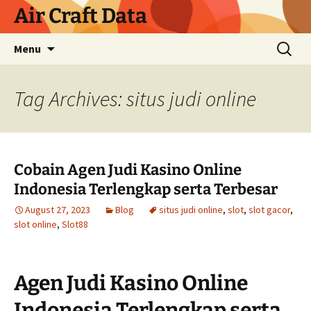
Skip
Air Craft Data
to
content
Search
Menu
for:
Tag Archives: situs judi online
Cobain Agen Judi Kasino Online
Indonesia Terlengkap serta Terbesar
August 27, 2023
Blog
situs judi online
,
slot
,
slot gacor
,
slot online
,
Slot88
Agen Judi Kasino Online
Indonesia Terlengkap serta