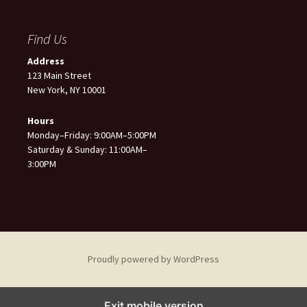
Find Us
Address
123 Main Street
New York, NY 10001
Hours
Monday–Friday: 9:00AM–5:00PM
Saturday & Sunday: 11:00AM–
3:00PM
Proudly powered by WordPress
Exit mobile version