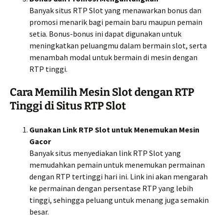
Banyak situs RTP Slot yang menawarkan bonus dan
promosi menarik bagi pemain baru maupun pemain
setia. Bonus-bonus ini dapat digunakan untuk
meningkatkan peluangmu dalam bermain slot, serta
menambah modal untuk bermain di mesin dengan
RTP tinggi.
Cara Memilih Mesin Slot dengan RTP
Tinggi di Situs RTP Slot
Gunakan Link RTP Slot untuk Menemukan Mesin
Gacor
Banyak situs menyediakan link RTP Slot yang
memudahkan pemain untuk menemukan permainan
dengan RTP tertinggi hari ini. Link ini akan mengarah
ke permainan dengan persentase RTP yang lebih
tinggi, sehingga peluang untuk menang juga semakin
besar.