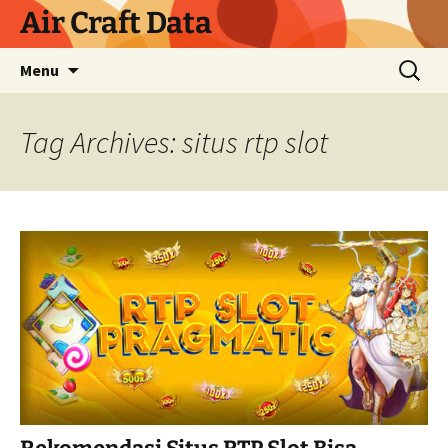
Skip
Air Craft Data
to
content
Search
Menu
for:
Tag Archives: situs rtp slot