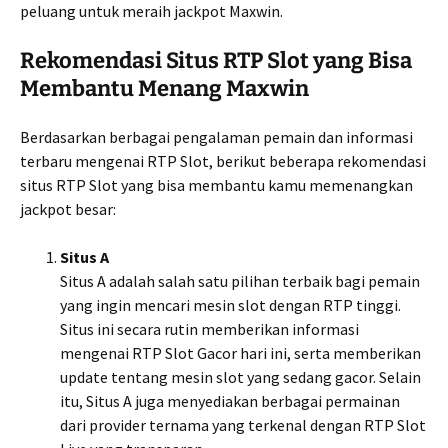
peluang untuk meraih jackpot Maxwin.
Rekomendasi Situs RTP Slot yang Bisa
Membantu Menang Maxwin
Berdasarkan berbagai pengalaman pemain dan informasi
terbaru mengenai RTP Slot, berikut beberapa rekomendasi
situs RTP Slot yang bisa membantu kamu memenangkan
jackpot besar:
Situs A
Situs A adalah salah satu pilihan terbaik bagi pemain
yang ingin mencari mesin slot dengan RTP tinggi.
Situs ini secara rutin memberikan informasi
mengenai RTP Slot Gacor hari ini, serta memberikan
update tentang mesin slot yang sedang gacor. Selain
itu, Situs A juga menyediakan berbagai permainan
dari provider ternama yang terkenal dengan RTP Slot