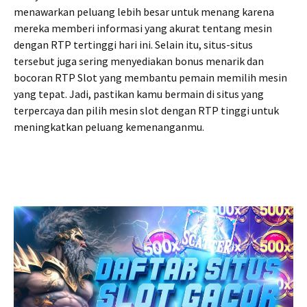
menawarkan peluang lebih besar untuk menang karena
mereka memberi informasi yang akurat tentang mesin
dengan RTP tertinggi hari ini. Selain itu, situs-situs
tersebut juga sering menyediakan bonus menarik dan
bocoran RTP Slot yang membantu pemain memilih mesin
yang tepat. Jadi, pastikan kamu bermain di situs yang
terpercaya dan pilih mesin slot dengan RTP tinggi untuk
meningkatkan peluang kemenanganmu.