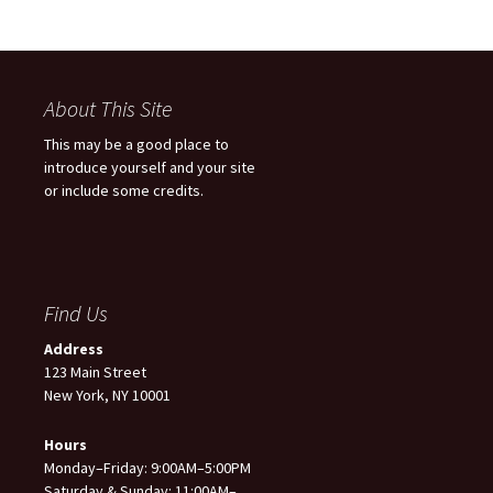
About This Site
This may be a good place to
introduce yourself and your site
or include some credits.
Find Us
Address
123 Main Street
New York, NY 10001
Hours
Monday–Friday: 9:00AM–5:00PM
Saturday & Sunday: 11:00AM–