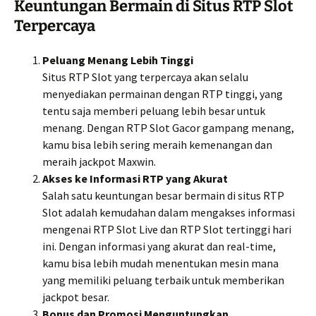
Keuntungan Bermain di Situs RTP Slot
Terpercaya
Peluang Menang Lebih Tinggi
Situs RTP Slot yang terpercaya akan selalu
menyediakan permainan dengan RTP tinggi, yang
tentu saja memberi peluang lebih besar untuk
menang. Dengan RTP Slot Gacor gampang menang,
kamu bisa lebih sering meraih kemenangan dan
meraih jackpot Maxwin.
Akses ke Informasi RTP yang Akurat
Salah satu keuntungan besar bermain di situs RTP
Slot adalah kemudahan dalam mengakses informasi
mengenai RTP Slot Live dan RTP Slot tertinggi hari
ini. Dengan informasi yang akurat dan real-time,
kamu bisa lebih mudah menentukan mesin mana
yang memiliki peluang terbaik untuk memberikan
jackpot besar.
Bonus dan Promosi Menguntungkan