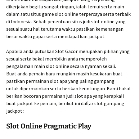
dikerjakan begitu sangat ringan, ialah temui serta main
dalam satu situs game slot online terpercaya serta terbaik
di Indonesia. Sebab penentuan situs judi slot online yang
sesuai suatu hal terutama waktu pastikan kemenangan
besar waktu gapai serta mendapatkan jackpot.
Apabila anda putuskan Slot Gacor merupakan pilihan yang
sesuai serta bakal membikin anda memperoleh
pengalaman main slot online secara nyaman sekali.
Buat anda pemain baru mungkin masih kesukaran buat
pastikan permainan slot apa yang paling gampang
untuk dipermainkan serta berikan keuntungan. Kami bakal
berikan bocoran permainan judi slot apa yang kerapkali
buat jackpot ke pemain, berikut ini daftar slot gampang
jackpot :
Slot Online Pragmatic Play