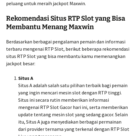
peluang untuk meraih jackpot Maxwin.
Rekomendasi Situs RTP Slot yang Bisa
Membantu Menang Maxwin
Berdasarkan berbagai pengalaman pemain dan informasi
terbaru mengenai RTP Slot, berikut beberapa rekomendasi
situs RTP Slot yang bisa membantu kamu memenangkan
jackpot besar:
Situs A
Situs A adalah salah satu pilihan terbaik bagi pemain
yang ingin mencari mesin slot dengan RTP tinggi.
Situs ini secara rutin memberikan informasi
mengenai RTP Slot Gacor hari ini, serta memberikan
update tentang mesin slot yang sedang gacor. Selain
itu, Situs A juga menyediakan berbagai permainan
dari provider ternama yang terkenal dengan RTP Slot