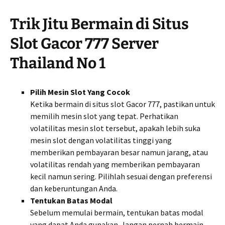
Trik Jitu Bermain di Situs
Slot Gacor 777 Server
Thailand No 1
Pilih Mesin Slot Yang Cocok
Ketika bermain di situs slot Gacor 777, pastikan untuk
memilih mesin slot yang tepat. Perhatikan
volatilitas mesin slot tersebut, apakah lebih suka
mesin slot dengan volatilitas tinggi yang
memberikan pembayaran besar namun jarang, atau
volatilitas rendah yang memberikan pembayaran
kecil namun sering. Pilihlah sesuai dengan preferensi
dan keberuntungan Anda.
Tentukan Batas Modal
Sebelum memulai bermain, tentukan batas modal
yang dapat Anda gunakan. Jangan pernah bermain