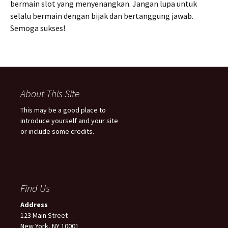
bermain slot yang menyenangkan. Jangan lupa untuk
selalu bermain dengan bijak dan bertanggung jawab.
Semoga sukses!
About This Site
This may be a good place to
introduce yourself and your site
or include some credits.
Find Us
Address
123 Main Street
New York, NY 10001