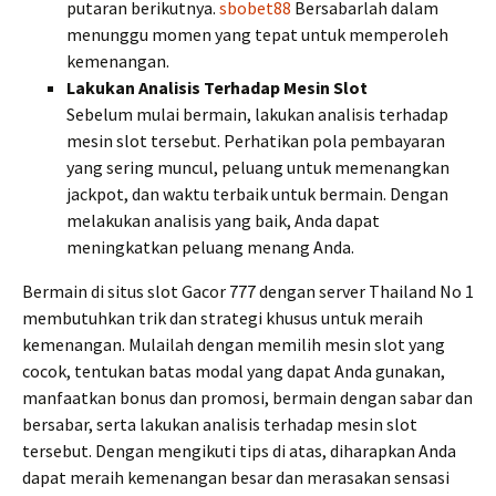
putaran berikutnya.
sbobet88
Bersabarlah dalam
menunggu momen yang tepat untuk memperoleh
kemenangan.
Lakukan Analisis Terhadap Mesin Slot
Sebelum mulai bermain, lakukan analisis terhadap
mesin slot tersebut. Perhatikan pola pembayaran
yang sering muncul, peluang untuk memenangkan
jackpot, dan waktu terbaik untuk bermain. Dengan
melakukan analisis yang baik, Anda dapat
meningkatkan peluang menang Anda.
Bermain di situs slot Gacor 777 dengan server Thailand No 1
membutuhkan trik dan strategi khusus untuk meraih
kemenangan. Mulailah dengan memilih mesin slot yang
cocok, tentukan batas modal yang dapat Anda gunakan,
manfaatkan bonus dan promosi, bermain dengan sabar dan
bersabar, serta lakukan analisis terhadap mesin slot
tersebut. Dengan mengikuti tips di atas, diharapkan Anda
dapat meraih kemenangan besar dan merasakan sensasi