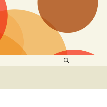
Search
for: