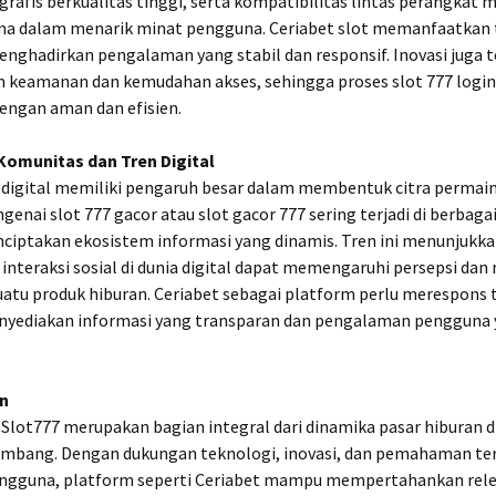
grafis berkualitas tinggi, serta kompatibilitas lintas perangkat 
ma dalam menarik minat pengguna. Ceriabet slot memanfaatkan 
enghadirkan pengalaman yang stabil dan responsif. Inovasi juga t
m keamanan dan kemudahan akses, sehingga proses slot 777 login
dengan aman dan efisien.
omunitas dan Tren Digital
digital memiliki pengaruh besar dalam membentuk citra permain
genai slot 777 gacor atau slot gacor 777 sering terjadi di berbaga
nciptakan ekosistem informasi yang dinamis. Tren ini menunjukk
nteraksi sosial di dunia digital dapat memengaruhi persepsi dan
atu produk hiburan. Ceriabet sebagai platform perlu merespons t
yediakan informasi yang transparan dan pengalaman pengguna
n
Slot777 merupakan bagian integral dari dinamika pasar hiburan d
embang. Dengan dukungan teknologi, inovasi, dan pemahaman te
engguna, platform seperti Ceriabet mampu mempertahankan rele