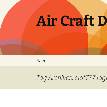
Skip
to
content
Air Craft 
Home
Tag Archives: slot777 log