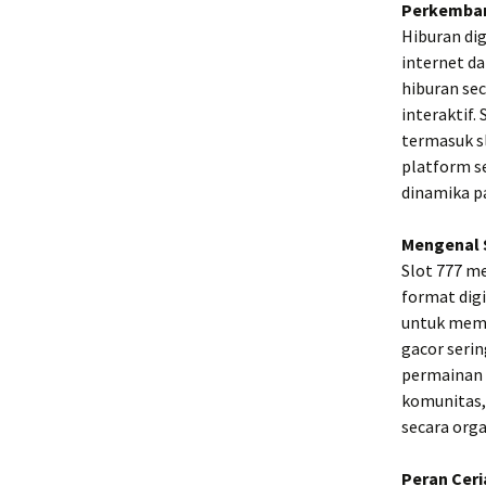
Perkembang
Hiburan di
internet d
hiburan sec
interaktif.
termasuk sl
platform s
dinamika p
Mengenal S
Slot 777 m
format digi
untuk memb
gacor serin
permainan y
komunitas,
secara orga
Peran Cer