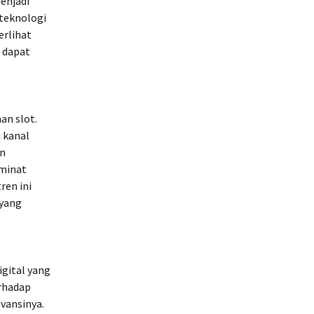
menjadi
teknologi
erlihat
 dapat
an slot.
i kanal
an
 minat
ren ini
 yang
igital yang
rhadap
vansinya.