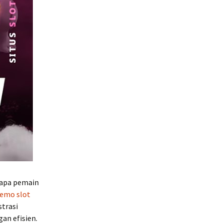
rapa pemain
emo slot
trasi
an efisien.