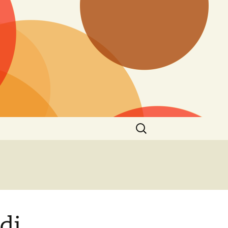
Search
for:
di