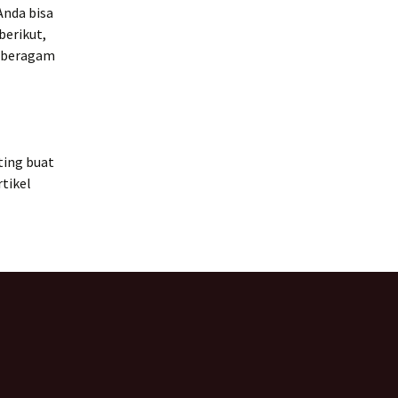
Anda bisa
berikut,
a beragam
ting buat
tikel