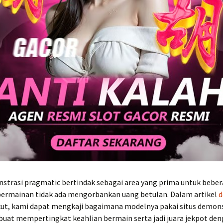
nstrasi pragmatic bertindak sebagai area yang prima untuk bebe
permainan tidak ada mengorbankan uang betulan. Dalam artikel
d
ut, kami dapat mengkaji bagaimana modelnya pakai situs demons
uat mempertingkat keahlian bermain serta jadi juara jekpot deng