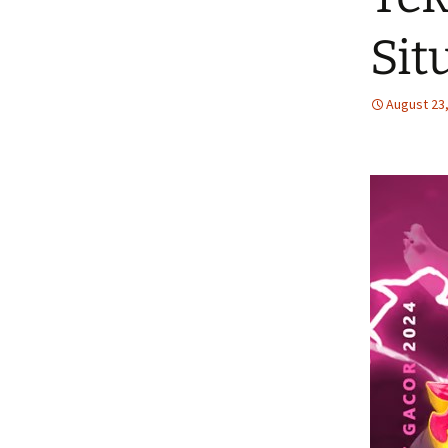
Sit
August 23