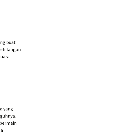
ing buat
kehilangan
juara
la yang
gguhnya.
 bermain
sa