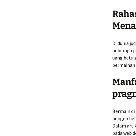
Rahas
Menan
Di dunia ju
beberapa p
uang betula
permainan 
Manfa
prag
Bermain di
pengen bel
Dalam arti
pada web d