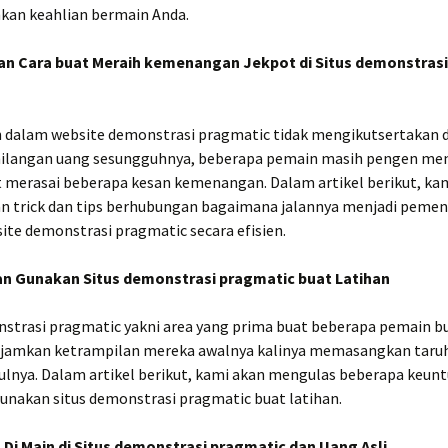
an keahlian bermain Anda.
an Cara buat Meraih kemenangan Jekpot di Situs demonstrasi
 dalam website demonstrasi pragmatic tidak mengikutsertakan
hilangan uang sesungguhnya, beberapa pemain masih pengen menj
t merasai beberapa kesan kemenangan. Dalam artikel berikut, ka
 trick dan tips berhubungan bagaimana jalannya menjadi pemen
ite demonstrasi pragmatic secara efisien.
n Gunakan Situs demonstrasi pragmatic buat Latihan
nstrasi pragmatic yakni area yang prima buat beberapa pemain bu
jamkan ketrampilan mereka awalnya kalinya memasangkan taru
ulnya. Dalam artikel berikut, kami akan mengulas beberapa keun
gunakan situs demonstrasi pragmatic buat latihan.
Di Main di Situs demonstrasi pragmatic dan Uang Asli