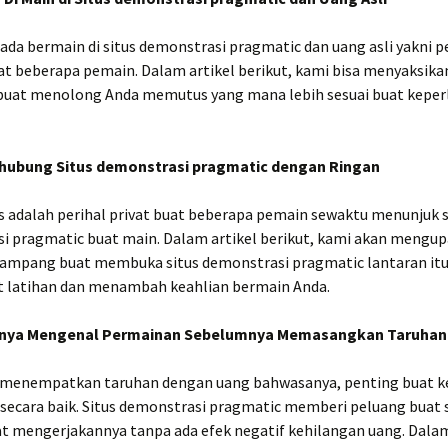
ada bermain di situs demonstrasi pragmatic dan uang asli yakni p
at beberapa pemain. Dalam artikel berikut, kami bisa menyaksika
u buat menolong Anda memutus yang mana lebih sesuai buat keperl
rhubung Situs demonstrasi pragmatic dengan Ringan
s adalah perihal privat buat beberapa pemain sewaktu menunjuk s
i pragmatic buat main. Dalam artikel berikut, kami akan mengup
gampang buat membuka situs demonstrasi pragmatic lantaran it
t latihan dan menambah keahlian bermain Anda.
nya Mengenal Permainan Sebelumnya Memasangkan Taruhan
menempatkan taruhan dengan uang bahwasanya, penting buat k
secara baik. Situs demonstrasi pragmatic memberi peluang buat
t mengerjakannya tanpa ada efek negatif kehilangan uang. Dalam