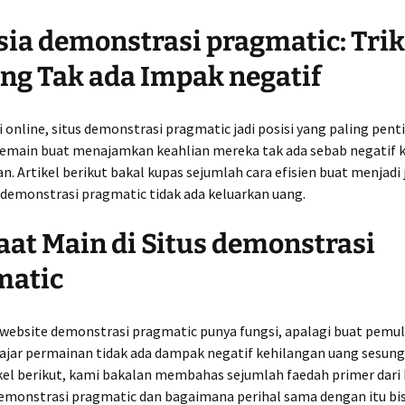
ia demonstrasi pragmatic: Trik
g Tak ada Impak negatif
di online, situs demonstrasi pragmatic jadi posisi yang paling pent
emain buat menajamkan keahlian mereka tak ada sebab negatif 
n. Artikel berikut bakal kupas sejumlah cara efisien buat menjadi 
demonstrasi pragmatic tidak ada keluarkan uang.
at Main di Situs demonstrasi
matic
 website demonstrasi pragmatic punya fungsi, apalagi buat pemu
ajar permainan tidak ada dampak negatif kehilangan uang sesun
kel berikut, kami bakalan membahas sejumlah faedah primer dari
emonstrasi pragmatic dan bagaimana perihal sama dengan itu bi