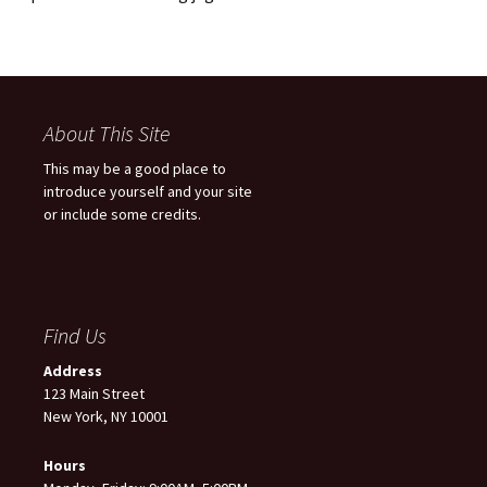
About This Site
This may be a good place to
introduce yourself and your site
or include some credits.
Find Us
Address
123 Main Street
New York, NY 10001
Hours