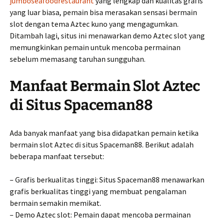
jumboseafoodrestaurant
yang lengkap dan kualitas grafis
yang luar biasa, pemain bisa merasakan sensasi bermain
slot dengan tema Aztec kuno yang mengagumkan.
Ditambah lagi, situs ini menawarkan demo Aztec slot yang
memungkinkan pemain untuk mencoba permainan
sebelum memasang taruhan sungguhan.
Manfaat Bermain Slot Aztec
di Situs Spaceman88
Ada banyak manfaat yang bisa didapatkan pemain ketika
bermain slot Aztec di situs Spaceman88. Berikut adalah
beberapa manfaat tersebut:
– Grafis berkualitas tinggi: Situs Spaceman88 menawarkan
grafis berkualitas tinggi yang membuat pengalaman
bermain semakin memikat.
– Demo Aztec slot: Pemain dapat mencoba permainan