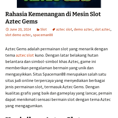
Rahasia Kemenangan di Mesin Slot
Aztec Gems
June 20, 2024
Slot
aztec slot
,
demo aztec
,
slot aztec
,
slot demo aztec
,
spaceman88
Aztec Gems adalah permainan slot yang menarik dengan
tema
aztec slot
kuno. Dengan latar belakang hutan
belantara dan simbol-simbol khas Aztec, game ini
memberikan pengalaman bermain yang unik dan
mengasyikkan. Situs Spaceman88 merupakan salah satu
situs judi online terpercaya yang menyediakan berbagai
jenis permainan slot, termasuk Aztec Gems. Dengan
kualitas grafis yang baik dan gameplay yang lancar, pemain
dapat menikmati sensasi bermain slot dengan tema Aztec
yang mengagumkan.