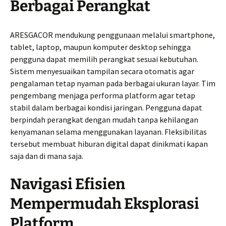
Berbagai Perangkat
ARESGACOR mendukung penggunaan melalui smartphone,
tablet, laptop, maupun komputer desktop sehingga
pengguna dapat memilih perangkat sesuai kebutuhan.
Sistem menyesuaikan tampilan secara otomatis agar
pengalaman tetap nyaman pada berbagai ukuran layar. Tim
pengembang menjaga performa platform agar tetap
stabil dalam berbagai kondisi jaringan. Pengguna dapat
berpindah perangkat dengan mudah tanpa kehilangan
kenyamanan selama menggunakan layanan. Fleksibilitas
tersebut membuat hiburan digital dapat dinikmati kapan
saja dan di mana saja.
Navigasi Efisien
Mempermudah Eksplorasi
Platform