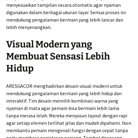
menyesuaikan tampilan secara otomatis agar nyaman
digunakan dalam berbagai ukuran layar. Semua proses ini
mendukung pengalaman bermain yang lebih lancar dan
lebih menyenangkan.
Visual Modern yang
Membuat Sensasi Lebih
Hidup
ARESGACOR menghadirkan desain visual modern untuk
mendukung pengalaman bermain yang lebih hidup dan
interaktif. Tim desain memilih kombinasi warna yang
nyaman di mata agar pemain bisa bermain lebih lama
tanpa merasa lelah. Mereka menyusun layout dengan rapi
agar setiap elemen terlihat jelas dan mudah dipahami. Ikon
membantu pemain mengenali fungsi dengan cepat tanpa
perlu membaca penjelasan panjang. Tombol dirancang