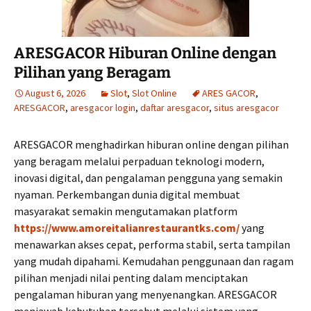
ARESGACOR Hiburan Online dengan
Pilihan yang Beragam
August 6, 2026
Slot
,
Slot Online
ARES GACOR
,
ARESGACOR
,
aresgacor login
,
daftar aresgacor
,
situs aresgacor
ARESGACOR menghadirkan hiburan online dengan pilihan
yang beragam melalui perpaduan teknologi modern,
inovasi digital, dan pengalaman pengguna yang semakin
nyaman. Perkembangan dunia digital membuat
masyarakat semakin mengutamakan platform
https://www.amoreitalianrestaurantks.com/
yang
menawarkan akses cepat, performa stabil, serta tampilan
yang mudah dipahami. Kemudahan penggunaan dan ragam
pilihan menjadi nilai penting dalam menciptakan
pengalaman hiburan yang menyenangkan. ARESGACOR