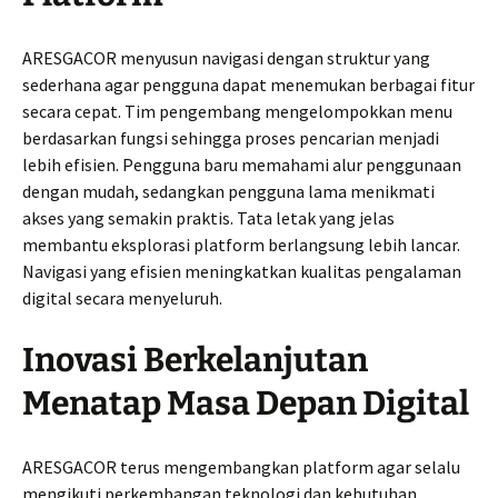
ARESGACOR menyusun navigasi dengan struktur yang
sederhana agar pengguna dapat menemukan berbagai fitur
secara cepat. Tim pengembang mengelompokkan menu
berdasarkan fungsi sehingga proses pencarian menjadi
lebih efisien. Pengguna baru memahami alur penggunaan
dengan mudah, sedangkan pengguna lama menikmati
akses yang semakin praktis. Tata letak yang jelas
membantu eksplorasi platform berlangsung lebih lancar.
Navigasi yang efisien meningkatkan kualitas pengalaman
digital secara menyeluruh.
Inovasi Berkelanjutan
Menatap Masa Depan Digital
ARESGACOR terus mengembangkan platform agar selalu
mengikuti perkembangan teknologi dan kebutuhan