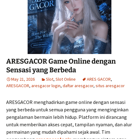
ARESGACOR Game Online dengan
Sensasi yang Berbeda
May 21, 2026
Slot
,
Slot Online
ARES GACOR
,
ARESGACOR
,
aresgacor login
,
daftar aresgacor
,
situs aresgacor
ARESGACOR menghadirkan game online dengan sensasi
yang berbeda untuk semua pengguna yang menginginkan
pengalaman bermain lebih hidup. Platform ini dirancang
untuk memberikan akses cepat, tampilan nyaman, dan alur
permainan yang mudah dipahami sejak awal. Tim