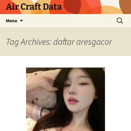
Skip
Air Craft Data
to
content
Search
Menu
for:
Tag Archives: daftar aresgacor