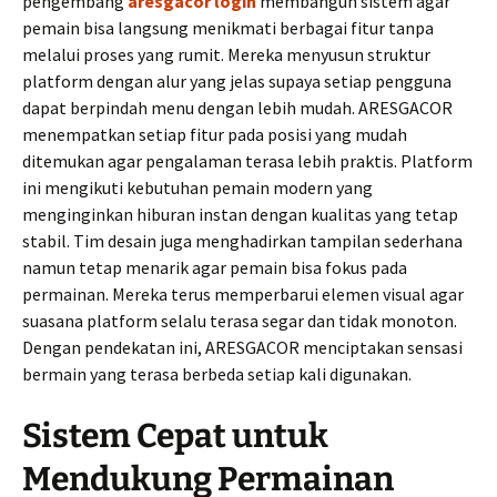
pengembang
aresgacor login
membangun sistem agar
pemain bisa langsung menikmati berbagai fitur tanpa
melalui proses yang rumit. Mereka menyusun struktur
platform dengan alur yang jelas supaya setiap pengguna
dapat berpindah menu dengan lebih mudah. ARESGACOR
menempatkan setiap fitur pada posisi yang mudah
ditemukan agar pengalaman terasa lebih praktis. Platform
ini mengikuti kebutuhan pemain modern yang
menginginkan hiburan instan dengan kualitas yang tetap
stabil. Tim desain juga menghadirkan tampilan sederhana
namun tetap menarik agar pemain bisa fokus pada
permainan. Mereka terus memperbarui elemen visual agar
suasana platform selalu terasa segar dan tidak monoton.
Dengan pendekatan ini, ARESGACOR menciptakan sensasi
bermain yang terasa berbeda setiap kali digunakan.
Sistem Cepat untuk
Mendukung Permainan