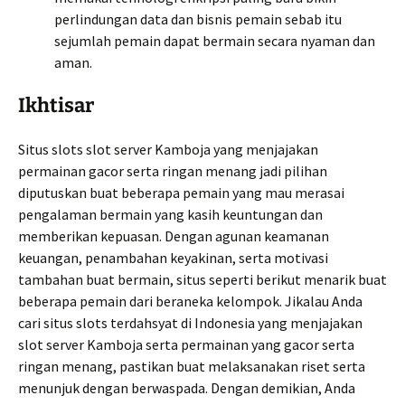
perlindungan data dan bisnis pemain sebab itu
sejumlah pemain dapat bermain secara nyaman dan
aman.
Ikhtisar
Situs slots slot server Kamboja yang menjajakan
permainan gacor serta ringan menang jadi pilihan
diputuskan buat beberapa pemain yang mau merasai
pengalaman bermain yang kasih keuntungan dan
memberikan kepuasan. Dengan agunan keamanan
keuangan, penambahan keyakinan, serta motivasi
tambahan buat bermain, situs seperti berikut menarik buat
beberapa pemain dari beraneka kelompok. Jikalau Anda
cari situs slots terdahsyat di Indonesia yang menjajakan
slot server Kamboja serta permainan yang gacor serta
ringan menang, pastikan buat melaksanakan riset serta
menunjuk dengan berwaspada. Dengan demikian, Anda