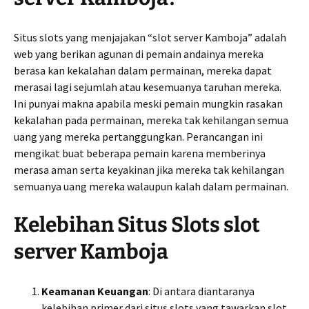
Situs slots yang menjajakan “slot server Kamboja” adalah
web yang berikan agunan di pemain andainya mereka
berasa kan kekalahan dalam permainan, mereka dapat
merasai lagi sejumlah atau kesemuanya taruhan mereka.
Ini punyai makna apabila meski pemain mungkin rasakan
kekalahan pada permainan, mereka tak kehilangan semua
uang yang mereka pertanggungkan. Perancangan ini
mengikat buat beberapa pemain karena memberinya
merasa aman serta keyakinan jika mereka tak kehilangan
semuanya uang mereka walaupun kalah dalam permainan.
Kelebihan Situs Slots slot
server Kamboja
Keamanan Keuangan
: Di antara diantaranya
kelebihan primer dari situs slots yang tawarkan slot