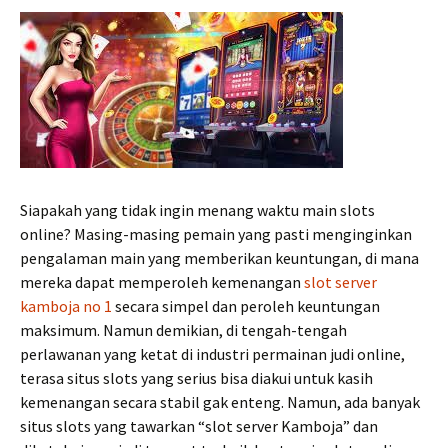
Siapakah yang tidak ingin menang waktu main slots
online? Masing-masing pemain yang pasti menginginkan
pengalaman main yang memberikan keuntungan, di mana
mereka dapat memperoleh kemenangan
slot server
kamboja no 1
secara simpel dan peroleh keuntungan
maksimum. Namun demikian, di tengah-tengah
perlawanan yang ketat di industri permainan judi online,
terasa situs slots yang serius bisa diakui untuk kasih
kemenangan secara stabil gak enteng. Namun, ada banyak
situs slots yang tawarkan “slot server Kamboja” dan