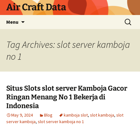
Skip
Air Craft Data
to
content
Search
Menu
for:
Tag Archives: slot server kamboja
no 1
Situs Slots slot server Kamboja Gacor
Ringan Menang No 1 Bekerja di
Indonesia
May 9, 2024
Blog
kamboja slot
,
slot kamboja
,
slot
server kamboja
,
slot server kamboja no 1