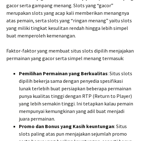
gacor serta gampang menang. Slots yang “gacor”
merupakan slots yang acap kali memberikan menangnya
atas pemain, serta slots yang “ringan menang” yaitu slots
yang miliki tingkat kesulitan rendah hingga lebih simpel
buat memperoleh kemenangan.
Faktor-faktor yang membuat situs slots dipilih menjajakan
permainan yang gacor serta simpel menang termasuk:
Pemilihan Permainan yang Berkualitas
: Situs slots
dipilih bekerja sama dengan penyedia spesifikasi
lunak terlebih buat persiapkan beberapa permainan
punya kualitas tinggi dengan RTP (Return to Player)
yang lebih semakin tinggi. Ini tetapkan kalau pemain
mempunyai kemungkinan yang adil buat menjadi
juara permainan.
Promo dan Bonus yang Kasih keuntungan
: Situs
slots paling atas pun menjajakan sejumlah promo