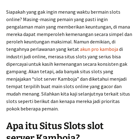
Siapakah yang gak ingin menang waktu bermain slots
online? Masing-masing pemain yang pasti ingin
pengalaman main yang memberikan keuntungan, di mana
mereka dapat memperoleh kemenangan secara simpel dan
peroleh keuntungan maksimal. Namun demikian, di
tengahnya perlawanan yang ketat
akun pro kamboja
di
industri judi online, merasa situs slots yang serius bisa
dipercayai untuk kasih kemenangan secara konsisten gak
gampang. Akan tetapi, ada banyak situs slots yang
menjajakan “slot server Kamboja” dan diketahui menjadi
tempat terpilih buat main slots online yang gacor dan
mudah menang. Silahkan kita kaji selanjutnya terkait situs
slots seperti berikut dan kenapa mereka jadi prioritas
pokok beberapa pemain.
Apa itu Situs Slots slot
server Kamboja?