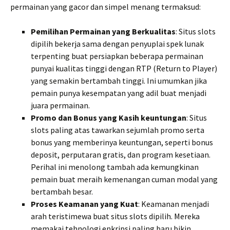
permainan yang gacor dan simpel menang termaksud:
Pemilihan Permainan yang Berkualitas
: Situs slots
dipilih bekerja sama dengan penyuplai spek lunak
terpenting buat persiapkan beberapa permainan
punyai kualitas tinggi dengan RTP (Return to Player)
yang semakin bertambah tinggi. Ini umumkan jika
pemain punya kesempatan yang adil buat menjadi
juara permainan.
Promo dan Bonus yang Kasih keuntungan
: Situs
slots paling atas tawarkan sejumlah promo serta
bonus yang memberinya keuntungan, seperti bonus
deposit, perputaran gratis, dan program kesetiaan.
Perihal ini menolong tambah ada kemungkinan
pemain buat meraih kemenangan cuman modal yang
bertambah besar.
Proses Keamanan yang Kuat
: Keamanan menjadi
arah teristimewa buat situs slots dipilih. Mereka
memakai tehnologi enkripsi paling baru bikin