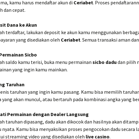
ma, kamu harus mendaftar akun di
Ceriabet
. Proses pendaftaran
 dan cepat.
sit Dana ke Akun
ah terdaftar, lakukan deposit ke akun kamu menggunakan berbag
yaran yang disediakan oleh
Ceriabet
. Semua transaksi aman dan
 Permainan Sicbo
ah saldo kamu terisi, buka menu permainan
sicbo dadu
dan pilih 
inan yang ingin kamu mainkan.
ng Taruhan
 jenis taruhan yang ingin kamu pasang. Kamu bisa memilih taruha
 yang akan muncul, atau bertaruh pada kombinasi angka yang be
ati Permainan dengan Dealer Langsung
ah taruhan dipasang, dadu akan dikocok dan hasilnya akan ditamp
 nyata. Kamu bisa menyaksikan proses pengocokan dadu secara 
ui streaming video yang disediakan oleh
live casino
.