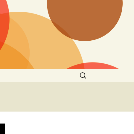
Search
for: