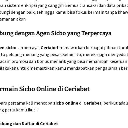
n sistem enkripsi yang canggih. Semua transaksi dan data priba
ndungi dengan baik, sehingga kamu bisa fokus bermain tanpa khaw
amanan akun.
bung dengan Agen Sicbo yang Terpercaya
en sicbo
terpercaya,
Ceriabet
menawarkan berbagai pilihan taru
rta peluang menang yang besar. Selain itu, mereka juga menyedia
acam promosi dan bonus menarik yang bisa menambah keseruan
dilakukan untuk memastikan kamu mendapatkan pengalaman be
rmain Sicbo Online di Ceriabet
baru pertama kali mencoba
sicbo online
di
Ceriabet
, berikut ada
g perlu kamu ikuti:
bung dan Daftar di Ceriabet