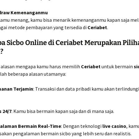
draw Kemenanganmu
 kamu menang, kamu bisa menarik kemenanganmu kapan saja mel
gai metode pembayaran yang tersedia di
Ceriabet
.
 Sicbo Online di Ceriabet Merupakan Pilih
?
 alasan mengapa kamu harus memilih
Ceriabet
untuk bermain
si
alah beberapa alasan utamanya:
anan Terjamin
: Transaksi dan data pribadi kamu akan terlindung
 24/7
: Kamu bisa bermain kapan saja dan di mana saja.
alaman Bermain Real-Time
: Dengan teknologi
live casino
, kam
akan pengalaman bermain sicbo yang lebih seru dan realistis.