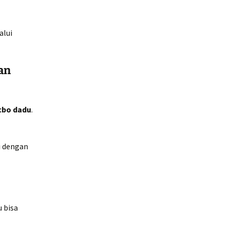
alui
an
cbo dadu
.
i dengan
u bisa