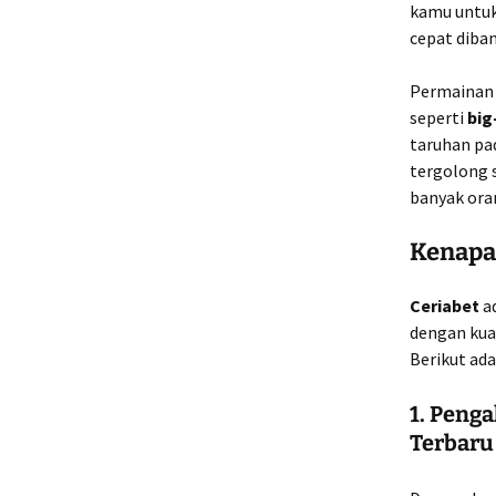
kamu untuk
cepat diban
Permainan 
seperti
big
taruhan pa
tergolong 
banyak ora
Kenapa 
Ceriabet
ad
dengan kua
Berikut ad
1.
Penga
Terbaru