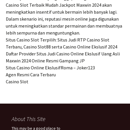
Casino Slot Terbaik Mudah Jackpot Maxwin 2024 akan
meningkatkan insentif untuk bermain lebih banyak lagi.
Dalam skenario ini, reputasi mesin online juga digunakan
untuk meningkatkan standar permainan dan membuatnya
lebih sempurna dan menguntungkan.
Situs Casino Slot Terpilih: Situs Judi RTP Casino Slot
Terbaru, Casino Slot88 serta Casino Online Ekslusif 2024
Daftar Provider Situs Judi Casino Online Ekslusif Uang Asli
Maxwin 2024 Online Resmi Gampang JP
Situs Casino Online EkslusifRoma – Joker123
Agen Resmi Cara Terbaru
Casino Slot
About This Site
This may be a good place to