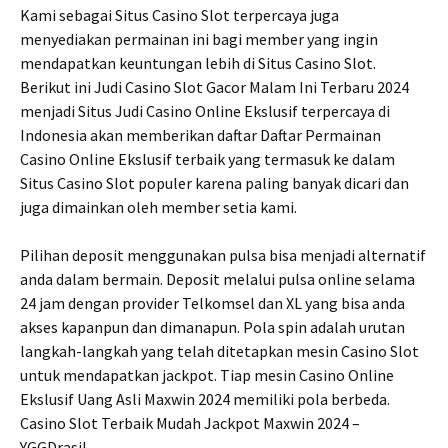
Kami sebagai Situs Casino Slot terpercaya juga
menyediakan permainan ini bagi member yang ingin
mendapatkan keuntungan lebih di Situs Casino Slot.
Berikut ini Judi Casino Slot Gacor Malam Ini Terbaru 2024
menjadi Situs Judi Casino Online Ekslusif terpercaya di
Indonesia akan memberikan daftar Daftar Permainan
Casino Online Ekslusif terbaik yang termasuk ke dalam
Situs Casino Slot populer karena paling banyak dicari dan
juga dimainkan oleh member setia kami.
Pilihan deposit menggunakan pulsa bisa menjadi alternatif
anda dalam bermain. Deposit melalui pulsa online selama
24 jam dengan provider Telkomsel dan XL yang bisa anda
akses kapanpun dan dimanapun. Pola spin adalah urutan
langkah-langkah yang telah ditetapkan mesin Casino Slot
untuk mendapatkan jackpot. Tiap mesin Casino Online
Ekslusif Uang Asli Maxwin 2024 memiliki pola berbeda.
Casino Slot Terbaik Mudah Jackpot Maxwin 2024 –
YGGDrasil