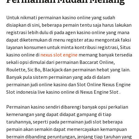
Untuk nikmati permainan kasino online yang sudah
disiapkan di sini, beberapa pemain tentu saja harus lakukan
registrasi lebih dulu di pada agen kasino online yang mana
dapat diketemukan di menu register atau mengontak faksi
layanan konsumen untuk minta kontribusi registrasi, Situs
kasino online di
nexus slot engine
memang banyak tersedia
sekali opsi dimulai dari permainan Baccarat Online,
Roulette, Sic Bo, Blackjack dan permainan hebat yang lain.
Banyak pula sistem permainan yang ada di dalam
permainan judi online kasino dan Slot Online Nexus Engine
Slot indonesia live kasino online di Nexus Engine Slot .
Permainan kasino sendiri dibarengi banyak opsi perkalian
kemenangan yang dapat didapat gampang di tiap
taruhannya, seperti pada permainan judi slot beberapa
pemain akan semakin dapat memercayakan kemampuan
bermain dibanding peruntungan, jenjang tiap taruhan yang