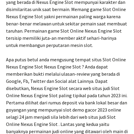
yang berada di Nexus Engine Slot mempunyai karakter dan
disimilaritas unik saat bermain. Memang game Slot Online
Nexus Engine Slot yakni permainan paling warga karena
benar-benar melawan untuk sekitar pemain saat membuat
taruhan. Permainan game Slot Online Nexus Engine Slot
tersisip memiliki juta-an member aktif sehari-harinya
untuk membangun perputaran mesin slot.
Apa putus betul anda mengusung tempat situs Slot Online
Nexus Engine Slot Nexus Engine Slot ? Anda dapat
memberikan bukti melalui ulasan-review yang berada di
Google, Fb, Twitter dan Social alat Lainnya. Dapat
disebutkan, Nexus Engine Slot secara web situs judi Slot
Online Nexus Engine Slot paling tipikal pada tahun 2023 ini.
Pertama dilihat dari rumus deposit via bank lokal besar dan
goyangan yang mempunyai slot demo gacor 2023 online
selagi 24 jam menjadi sila lebih dari web situs judi Slot
Online Nexus Engine Slot . Lantas yang kedua yaitu
banyaknya permainan judi online yang ditawari oleh main di