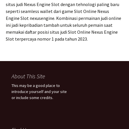
situs judi Nexus Engine Slot dengan tehnologi paling baru
seperti seamless wallet dari game Slot Online Nexus
Engine Slot nexusengine. Kombinasi permainan judi online
ini jadi kepribadian tambah untuk seluruh pemain saat
memakai daftar posisi situs judi Slot Online Nexus Engine
Slot terpercaya nomor 1 pada tahun 2023.
About This Site
This may be a good place to
introduce yourself and your site
or include some credits.