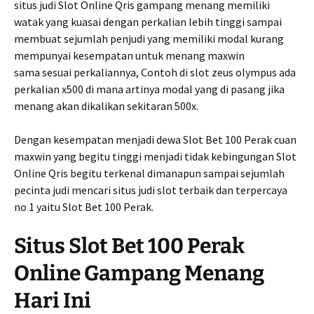
situs judi Slot Online Qris gampang menang memiliki
watak yang kuasai dengan perkalian lebih tinggi sampai
membuat sejumlah penjudi yang memiliki modal kurang
mempunyai kesempatan untuk menang maxwin
sama sesuai perkaliannya, Contoh di slot zeus olympus ada
perkalian x500 di mana artinya modal yang di pasang jika
menang akan dikalikan sekitaran 500x.
Dengan kesempatan menjadi dewa Slot Bet 100 Perak cuan
maxwin yang begitu tinggi menjadi tidak kebingungan Slot
Online Qris begitu terkenal dimanapun sampai sejumlah
pecinta judi mencari situs judi slot terbaik dan terpercaya
no 1 yaitu Slot Bet 100 Perak.
Situs Slot Bet 100 Perak
Online Gampang Menang
Hari Ini