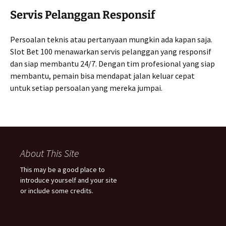
Servis Pelanggan Responsif
Persoalan teknis atau pertanyaan mungkin ada kapan saja.
Slot Bet 100 menawarkan servis pelanggan yang responsif
dan siap membantu 24/7. Dengan tim profesional yang siap
membantu, pemain bisa mendapat jalan keluar cepat
untuk setiap persoalan yang mereka jumpai.
About This Site
This may be a good place to
introduce yourself and your site
or include some credits.