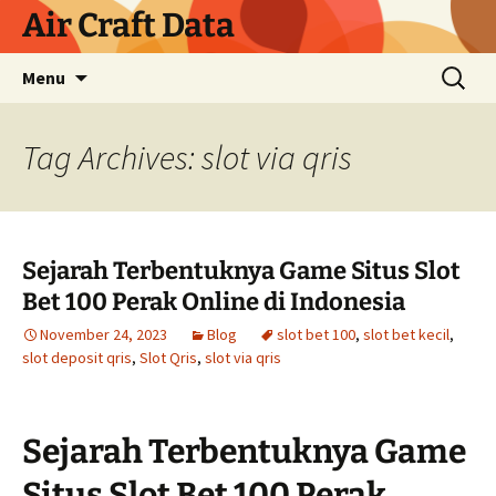
Skip
Air Craft Data
to
content
Search
Menu
for:
Tag Archives: slot via qris
Sejarah Terbentuknya Game Situs Slot
Bet 100 Perak Online di Indonesia
November 24, 2023
Blog
slot bet 100
,
slot bet kecil
,
slot deposit qris
,
Slot Qris
,
slot via qris
Sejarah Terbentuknya Game
Situs Slot Bet 100 Perak