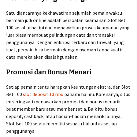
Satu diantaranya kekhawatiran sejumlah pemain waktu
bermain judi online adalah persoalan keamanan. Slot Bet
100 ketahui hal ini dan menawarkan proses keamanan yang
luar biasa membuat pelindungan data dan transaksi
penggunanya. Dengan enkripsi terbaru dan firewall yang
kuat, pemain bisa bermain dengan nyaman tanpa kuatir
data mereka akan disalahgunakan.
Promosi dan Bonus Menari
Setiap pemain tentu harapkan keuntungan ekstra, dan Slot
Bet 100
slot deposit 10 ribu
pahami hal ini. Karenanya, situs
ini seringkali menawarkan promosi dan bonus menarik
buat member baru atau member setia. Baik itu bonus
deposit, cashback, atau hadiah-hadiah menarik lainnya,
Slot Bet 100 selalu memiliki sesuatu hal untuk setiap
penggunanya.