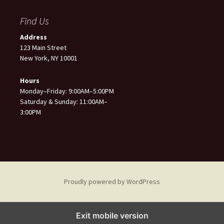
Find Us
Address
123 Main Street
New York, NY 10001
Hours
Monday–Friday: 9:00AM–5:00PM
Saturday & Sunday: 11:00AM–
3:00PM
Proudly powered by WordPress
Exit mobile version