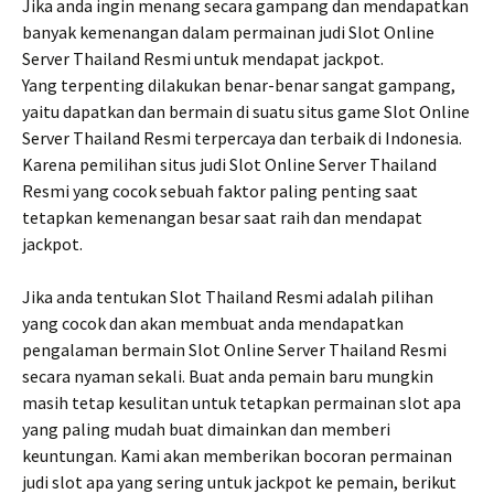
Jika anda ingin menang secara gampang dan mendapatkan
banyak kemenangan dalam permainan judi Slot Online
Server Thailand Resmi untuk mendapat jackpot.
Yang terpenting dilakukan benar-benar sangat gampang,
yaitu dapatkan dan bermain di suatu situs game Slot Online
Server Thailand Resmi terpercaya dan terbaik di Indonesia.
Karena pemilihan situs judi Slot Online Server Thailand
Resmi yang cocok sebuah faktor paling penting saat
tetapkan kemenangan besar saat raih dan mendapat
jackpot.
Jika anda tentukan Slot Thailand Resmi adalah pilihan
yang cocok dan akan membuat anda mendapatkan
pengalaman bermain Slot Online Server Thailand Resmi
secara nyaman sekali. Buat anda pemain baru mungkin
masih tetap kesulitan untuk tetapkan permainan slot apa
yang paling mudah buat dimainkan dan memberi
keuntungan. Kami akan memberikan bocoran permainan
judi slot apa yang sering untuk jackpot ke pemain, berikut