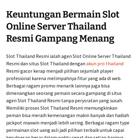
Keuntungan Bermain Slot
Online Server Thailand
Resmi Gampang Menang
Slot Thailand Resmi ialah agen Slot Online Server Thailand
Resmi dan situs Slot Thailand dengan
akun pro thailand
Resmi gacor kerap menjadi pilihan sejumlah player
profesional karena melimpahnya fitur yang ada di web.
Berbagai ragam promo menarik lainnya juga bisa
dimenangkan seorang pemain secara gampang di situs
agen Slot Thailand Resmi tanpa perysratan yang susah.
Memiliki proses Slot Thailand Resmi memungkinkan
peman bisa meraih kemenangan makin banyak dan hadiah
jackpot maxwin menjadi lebih sering. Berbagai ragam type
permainan slot uang asli jadi pilihan terbaik untuk capai
kesuksesan besar dalam waktu cepat dan setiap harinya.