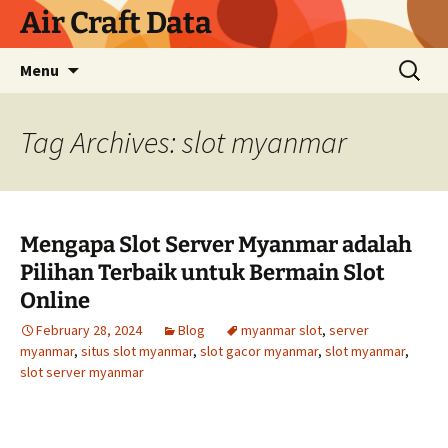
Skip
Air Craft Data
to
content
Search
Menu
for:
Tag Archives: slot myanmar
Mengapa Slot Server Myanmar adalah
Pilihan Terbaik untuk Bermain Slot
Online
February 28, 2024
Blog
myanmar slot
,
server
myanmar
,
situs slot myanmar
,
slot gacor myanmar
,
slot myanmar
,
slot server myanmar