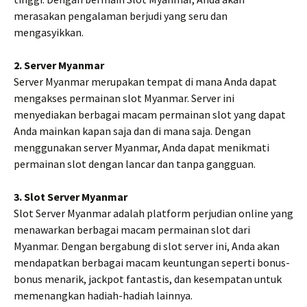
merasakan pengalaman berjudi yang seru dan
mengasyikkan.
2. Server Myanmar
Server Myanmar merupakan tempat di mana Anda dapat
mengakses permainan slot Myanmar. Server ini
menyediakan berbagai macam permainan slot yang dapat
Anda mainkan kapan saja dan di mana saja. Dengan
menggunakan server Myanmar, Anda dapat menikmati
permainan slot dengan lancar dan tanpa gangguan.
3. Slot Server Myanmar
Slot Server Myanmar adalah platform perjudian online yang
menawarkan berbagai macam permainan slot dari
Myanmar. Dengan bergabung di slot server ini, Anda akan
mendapatkan berbagai macam keuntungan seperti bonus-
bonus menarik, jackpot fantastis, dan kesempatan untuk
memenangkan hadiah-hadiah lainnya.