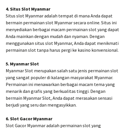
4. Situs Slot Myanmar
Situs slot Myanmar adalah tempat di mana Anda dapat
bermain permainan slot Myanmar secara online. Situs ini
menyediakan berbagai macam permainan slot yang dapat
Anda mainkan dengan mudah dan nyaman. Dengan
menggunakan situs slot Myanmar, Anda dapat menikmati
permainan slot tanpa harus pergi ke kasino konvensional.
5. Myanmar Slot
Myanmar Slot merupakan salah satu jenis permainan slot
yang sangat populer di kalangan masyarakat Myanmar.
Permainan ini menawarkan berbagai macam tema yang
menarik dan grafis yang berkualitas tinggi. Dengan
bermain Myanmar Slot, Anda dapat merasakan sensasi
berjudi yang seru dan mengasyikkan.
6. Slot Gacor Myanmar
Slot Gacor Myanmar adalah permainan slot yang