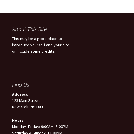
About This Site
This may be a good place to
introduce yourself and your site
or include some credits.
Find Us
Address
123 Main Street
New York, NY 10001
Hours
Monday–Friday: 9:00AM–5:00PM
Saturday & Sunday: 11:00AM–