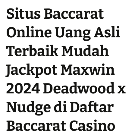
Situs Baccarat
Online Uang Asli
Terbaik Mudah
Jackpot Maxwin
2024 Deadwood x
Nudge di Daftar
Baccarat Casino