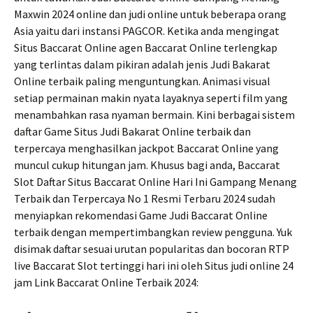
Maxwin 2024 online dan judi online untuk beberapa orang
Asia yaitu dari instansi PAGCOR. Ketika anda mengingat
Situs Baccarat Online agen Baccarat Online terlengkap
yang terlintas dalam pikiran adalah jenis Judi Bakarat
Online terbaik paling menguntungkan. Animasi visual
setiap permainan makin nyata layaknya seperti film yang
menambahkan rasa nyaman bermain. Kini berbagai sistem
daftar Game Situs Judi Bakarat Online terbaik dan
terpercaya menghasilkan jackpot Baccarat Online yang
muncul cukup hitungan jam. Khusus bagi anda, Baccarat
Slot Daftar Situs Baccarat Online Hari Ini Gampang Menang
Terbaik dan Terpercaya No 1 Resmi Terbaru 2024 sudah
menyiapkan rekomendasi Game Judi Baccarat Online
terbaik dengan mempertimbangkan review pengguna. Yuk
disimak daftar sesuai urutan popularitas dan bocoran RTP
live Baccarat Slot tertinggi hari ini oleh Situs judi online 24
jam Link Baccarat Online Terbaik 2024: