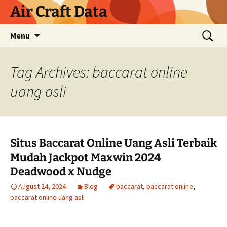
Skip
Air Craft Data
to
content
Search
Menu
for:
Tag Archives: baccarat online
uang asli
Situs Baccarat Online Uang Asli Terbaik
Mudah Jackpot Maxwin 2024
Deadwood x Nudge
August 24, 2024
Blog
baccarat
,
baccarat online
,
baccarat online uang asli