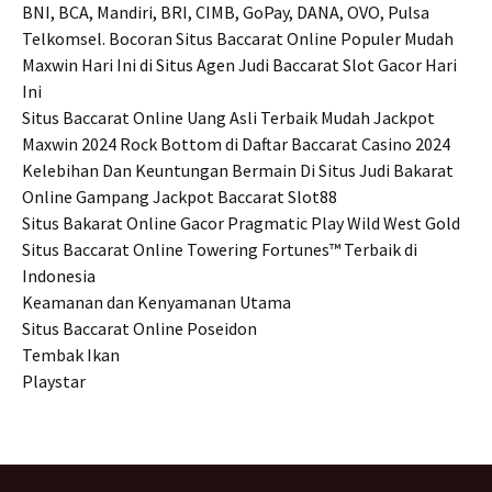
BNI, BCA, Mandiri, BRI, CIMB, GoPay, DANA, OVO, Pulsa
Telkomsel. Bocoran Situs Baccarat Online Populer Mudah
Maxwin Hari Ini di Situs Agen Judi Baccarat Slot Gacor Hari
Ini
Situs Baccarat Online Uang Asli Terbaik Mudah Jackpot
Maxwin 2024 Rock Bottom di Daftar Baccarat Casino 2024
Kelebihan Dan Keuntungan Bermain Di Situs Judi Bakarat
Online Gampang Jackpot Baccarat Slot88
Situs Bakarat Online Gacor Pragmatic Play Wild West Gold
Situs Baccarat Online Towering Fortunes™ Terbaik di
Indonesia
Keamanan dan Kenyamanan Utama
Situs Baccarat Online Poseidon
Tembak Ikan
Playstar