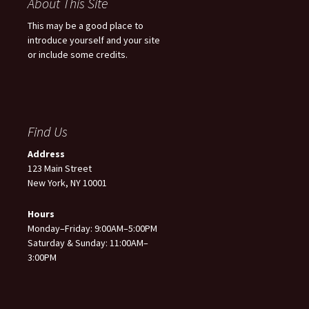
About This Site
This may be a good place to
introduce yourself and your site
or include some credits.
Find Us
Address
123 Main Street
New York, NY 10001
Hours
Monday–Friday: 9:00AM–5:00PM
Saturday & Sunday: 11:00AM–
3:00PM