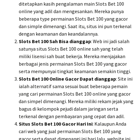
ditetapkan kasih pengalaman main Slots Bet 100
online yang adil dan mengesankan. Mereka punya
beberapa type permainan Slots Bet 100 yang gacor
dan simple dimenangi. Saat itu, situs ini pun terkenal
dengan keamanan dan keandalannya.
Slots Bet 100 Sah Bisa dianggap
: Web ini jadi salah
satunya situs Slots Bet 100 online sah yang telah
miliki lisensi sah buat bekerja. Mereka menjajakan
berbagai jenis permainan Slots Bet 100 yang gacor
serta mempunyai tingkat keamanan semakin tinggi.
Slots Bet 100 Online Gacor Dapat dianggap
: Site ini
ialah alternatif sama sesuai buat beberapa pemain
yang cari permainan Slots Bet 100 online yang gacor
dan simpel dimenangi. Mereka miliki rekam jejak yang
bagus di kelompok pejudi dalam jaringan serta
terkenal dengan pembayaran yang cepat dan adil.
Situs Slots Bet 100 Gacor Hari Ini
: Kalaupun Anda
cari web yang jual permainan Slots Bet 100 yang
gacor serta dapat dimenangi ini hari lalu, website ini