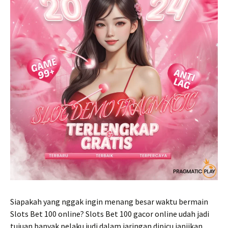
Siapakah yang nggak ingin menang besar waktu bermain
Slots Bet 100 online? Slots Bet 100 gacor online udah jadi
tujuan banyak pelaku judi dalam jaringan dipicu janjikan