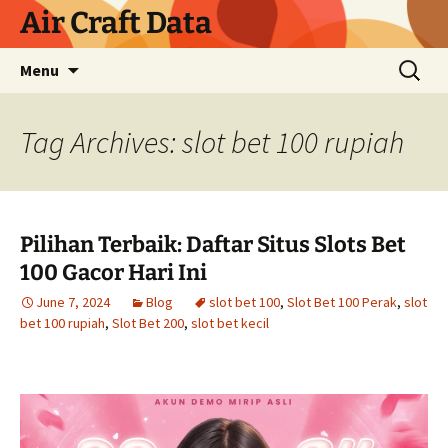
Skip
Air Craft Data
to
content
Search
Menu
for:
Tag Archives: slot bet 100 rupiah
Pilihan Terbaik: Daftar Situs Slots Bet
100 Gacor Hari Ini
June 7, 2024
Blog
slot bet 100
,
Slot Bet 100 Perak
,
slot
bet 100 rupiah
,
Slot Bet 200
,
slot bet kecil