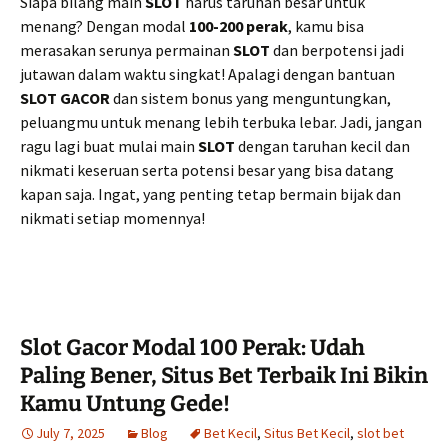
Siapa bilang main
SLOT
harus taruhan besar untuk
menang? Dengan modal
100-200 perak
, kamu bisa
merasakan serunya permainan
SLOT
dan berpotensi jadi
jutawan dalam waktu singkat! Apalagi dengan bantuan
SLOT GACOR
dan sistem bonus yang menguntungkan,
peluangmu untuk menang lebih terbuka lebar. Jadi, jangan
ragu lagi buat mulai main
SLOT
dengan taruhan kecil dan
nikmati keseruan serta potensi besar yang bisa datang
kapan saja. Ingat, yang penting tetap bermain bijak dan
nikmati setiap momennya!
Slot Gacor Modal 100 Perak: Udah
Paling Bener, Situs Bet Terbaik Ini Bikin
Kamu Untung Gede!
July 7, 2025
Blog
Bet Kecil
,
Situs Bet Kecil
,
slot bet