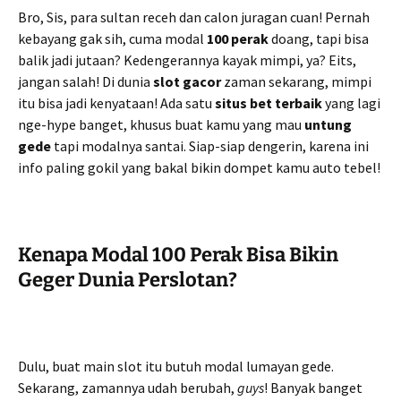
Bro, Sis, para sultan receh dan calon juragan cuan! Pernah
kebayang gak sih, cuma modal
100 perak
doang, tapi bisa
balik jadi jutaan? Kedengerannya kayak mimpi, ya? Eits,
jangan salah! Di dunia
slot gacor
zaman sekarang, mimpi
itu bisa jadi kenyataan! Ada satu
situs bet terbaik
yang lagi
nge-hype banget, khusus buat kamu yang mau
untung
gede
tapi modalnya santai. Siap-siap dengerin, karena ini
info paling gokil yang bakal bikin dompet kamu auto tebel!
Kenapa Modal 100 Perak Bisa Bikin
Geger Dunia Perslotan?
Dulu, buat main slot itu butuh modal lumayan gede.
Sekarang, zamannya udah berubah,
guys
! Banyak banget