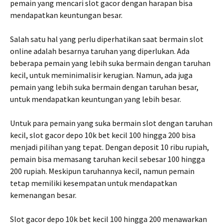
pemain yang mencari slot gacor dengan harapan bisa
mendapatkan keuntungan besar.
Salah satu hal yang perlu diperhatikan saat bermain slot
online adalah besarnya taruhan yang diperlukan. Ada
beberapa pemain yang lebih suka bermain dengan taruhan
kecil, untuk meminimalisir kerugian. Namun, ada juga
pemain yang lebih suka bermain dengan taruhan besar,
untuk mendapatkan keuntungan yang lebih besar.
Untuk para pemain yang suka bermain slot dengan taruhan
kecil, slot gacor depo 10k bet kecil 100 hingga 200 bisa
menjadi pilihan yang tepat. Dengan deposit 10 ribu rupiah,
pemain bisa memasang taruhan kecil sebesar 100 hingga
200 rupiah. Meskipun taruhannya kecil, namun pemain
tetap memiliki kesempatan untuk mendapatkan
kemenangan besar.
Slot gacor depo 10k bet kecil 100 hingga 200 menawarkan