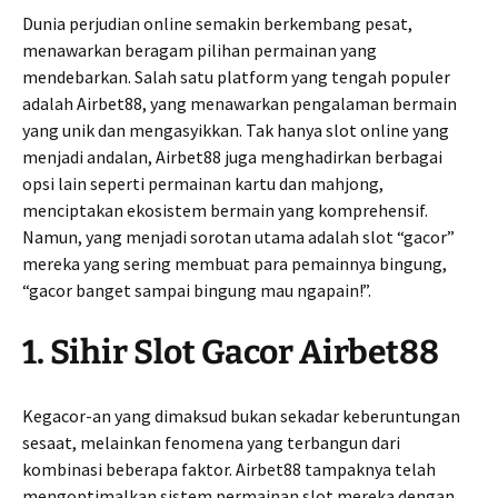
Dunia perjudian online semakin berkembang pesat,
menawarkan beragam pilihan permainan yang
mendebarkan. Salah satu platform yang tengah populer
adalah Airbet88, yang menawarkan pengalaman bermain
yang unik dan mengasyikkan. Tak hanya slot online yang
menjadi andalan, Airbet88 juga menghadirkan berbagai
opsi lain seperti permainan kartu dan mahjong,
menciptakan ekosistem bermain yang komprehensif.
Namun, yang menjadi sorotan utama adalah slot “gacor”
mereka yang sering membuat para pemainnya bingung,
“gacor banget sampai bingung mau ngapain!”.
1. Sihir Slot Gacor Airbet88
Kegacor-an yang dimaksud bukan sekadar keberuntungan
sesaat, melainkan fenomena yang terbangun dari
kombinasi beberapa faktor. Airbet88 tampaknya telah
mengoptimalkan sistem permainan slot mereka dengan