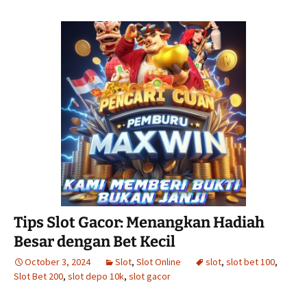
Tips Slot Gacor: Menangkan Hadiah
Besar dengan Bet Kecil
October 3, 2024
Slot
,
Slot Online
slot
,
slot bet 100
,
Slot Bet 200
,
slot depo 10k
,
slot gacor