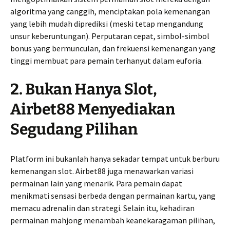
algoritma yang canggih, menciptakan pola kemenangan
yang lebih mudah diprediksi (meski tetap mengandung
unsur keberuntungan). Perputaran cepat, simbol-simbol
bonus yang bermunculan, dan frekuensi kemenangan yang
tinggi membuat para pemain terhanyut dalam euforia.
2. Bukan Hanya Slot,
Airbet88 Menyediakan
Segudang Pilihan
Platform ini bukanlah hanya sekadar tempat untuk berburu
kemenangan slot. Airbet88 juga menawarkan variasi
permainan lain yang menarik. Para pemain dapat
menikmati sensasi berbeda dengan permainan kartu, yang
memacu adrenalin dan strategi. Selain itu, kehadiran
permainan mahjong menambah keanekaragaman pilihan,