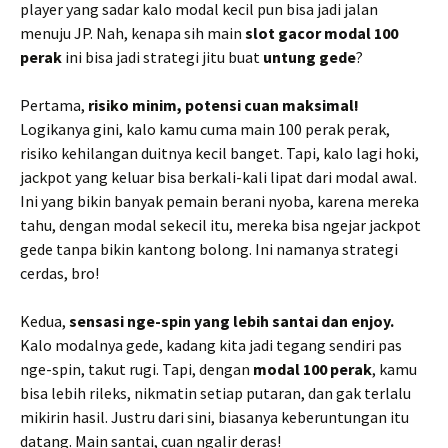
player yang sadar kalo modal kecil pun bisa jadi jalan
menuju JP. Nah, kenapa sih main
slot gacor modal 100
perak
ini bisa jadi strategi jitu buat
untung gede
?
Pertama,
risiko minim, potensi cuan maksimal!
Logikanya gini, kalo kamu cuma main 100 perak perak,
risiko kehilangan duitnya kecil banget. Tapi, kalo lagi hoki,
jackpot yang keluar bisa berkali-kali lipat dari modal awal.
Ini yang bikin banyak pemain berani nyoba, karena mereka
tahu, dengan modal sekecil itu, mereka bisa ngejar jackpot
gede tanpa bikin kantong bolong. Ini namanya strategi
cerdas, bro!
Kedua,
sensasi nge-spin yang lebih santai dan enjoy.
Kalo modalnya gede, kadang kita jadi tegang sendiri pas
nge-spin, takut rugi. Tapi, dengan
modal 100 perak
, kamu
bisa lebih rileks, nikmatin setiap putaran, dan gak terlalu
mikirin hasil. Justru dari sini, biasanya keberuntungan itu
datang. Main santai, cuan ngalir deras!