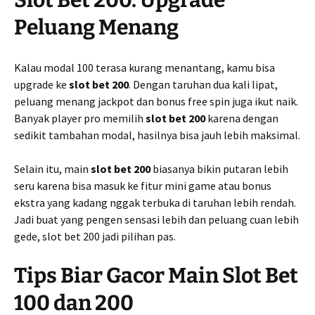
Slot Bet 200: Upgrade
Peluang Menang
Kalau modal 100 terasa kurang menantang, kamu bisa
upgrade ke
slot bet 200
. Dengan taruhan dua kali lipat,
peluang menang jackpot dan bonus free spin juga ikut naik.
Banyak player pro memilih
slot bet 200
karena dengan
sedikit tambahan modal, hasilnya bisa jauh lebih maksimal.
Selain itu, main
slot bet 200
biasanya bikin putaran lebih
seru karena bisa masuk ke fitur mini game atau bonus
ekstra yang kadang nggak terbuka di taruhan lebih rendah.
Jadi buat yang pengen sensasi lebih dan peluang cuan lebih
gede, slot bet 200 jadi pilihan pas.
Tips Biar Gacor Main Slot Bet
100 dan 200