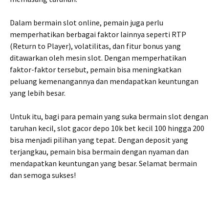
Dalam bermain slot online, pemain juga perlu
memperhatikan berbagai faktor lainnya seperti RTP
(Return to Player), volatilitas, dan fitur bonus yang
ditawarkan oleh mesin slot. Dengan memperhatikan
faktor-faktor tersebut, pemain bisa meningkatkan
peluang kemenangannya dan mendapatkan keuntungan
yang lebih besar.
Untuk itu, bagi para pemain yang suka bermain slot dengan
taruhan kecil, slot gacor depo 10k bet kecil 100 hingga 200
bisa menjadi pilihan yang tepat. Dengan deposit yang
terjangkau, pemain bisa bermain dengan nyaman dan
mendapatkan keuntungan yang besar. Selamat bermain
dan semoga sukses!