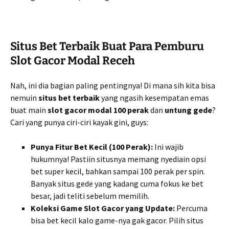
Situs Bet Terbaik Buat Para Pemburu
Slot Gacor Modal Receh
Nah, ini dia bagian paling pentingnya! Di mana sih kita bisa
nemuin
situs bet terbaik
yang ngasih kesempatan emas
buat main
slot gacor modal 100 perak
dan
untung gede
?
Cari yang punya ciri-ciri kayak gini, guys:
Punya Fitur Bet Kecil (100 Perak):
Ini wajib
hukumnya! Pastiin situsnya memang nyediain opsi
bet super kecil, bahkan sampai 100 perak per spin.
Banyak situs gede yang kadang cuma fokus ke bet
besar, jadi teliti sebelum memilih.
Koleksi Game Slot Gacor yang Update:
Percuma
bisa bet kecil kalo game-nya gak gacor. Pilih situs