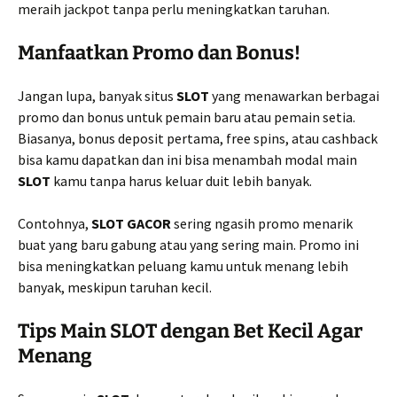
meraih jackpot tanpa perlu meningkatkan taruhan.
Manfaatkan Promo dan Bonus!
Jangan lupa, banyak situs
SLOT
yang menawarkan berbagai
promo dan bonus untuk pemain baru atau pemain setia.
Biasanya, bonus deposit pertama, free spins, atau cashback
bisa kamu dapatkan dan ini bisa menambah modal main
SLOT
kamu tanpa harus keluar duit lebih banyak.
Contohnya,
SLOT GACOR
sering ngasih promo menarik
buat yang baru gabung atau yang sering main. Promo ini
bisa meningkatkan peluang kamu untuk menang lebih
banyak, meskipun taruhan kecil.
Tips Main
SLOT
dengan Bet Kecil Agar
Menang