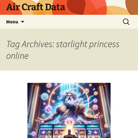
Skip
Air Craft Data
to
content
Search
Menu
for:
Tag Archives: starlight princess
online