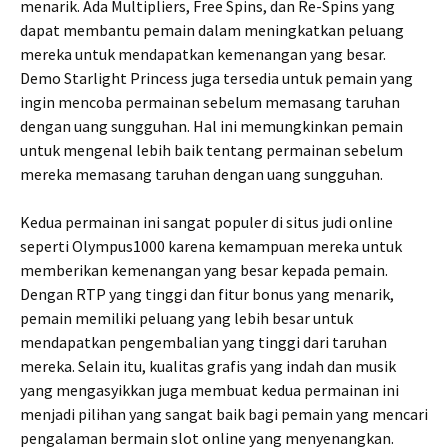
menarik. Ada Multipliers, Free Spins, dan Re-Spins yang
dapat membantu pemain dalam meningkatkan peluang
mereka untuk mendapatkan kemenangan yang besar.
Demo Starlight Princess juga tersedia untuk pemain yang
ingin mencoba permainan sebelum memasang taruhan
dengan uang sungguhan. Hal ini memungkinkan pemain
untuk mengenal lebih baik tentang permainan sebelum
mereka memasang taruhan dengan uang sungguhan.
Kedua permainan ini sangat populer di situs judi online
seperti Olympus1000 karena kemampuan mereka untuk
memberikan kemenangan yang besar kepada pemain.
Dengan RTP yang tinggi dan fitur bonus yang menarik,
pemain memiliki peluang yang lebih besar untuk
mendapatkan pengembalian yang tinggi dari taruhan
mereka. Selain itu, kualitas grafis yang indah dan musik
yang mengasyikkan juga membuat kedua permainan ini
menjadi pilihan yang sangat baik bagi pemain yang mencari
pengalaman bermain slot online yang menyenangkan.