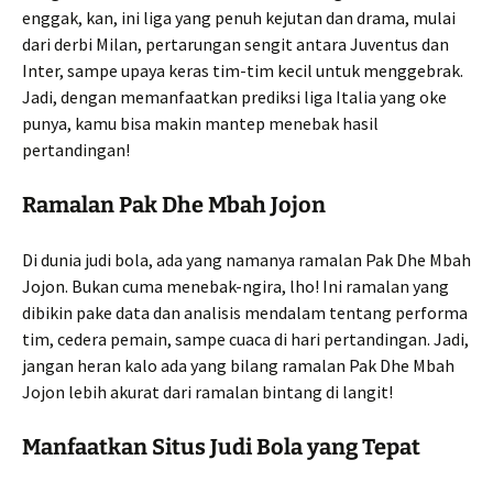
enggak, kan, ini liga yang penuh kejutan dan drama, mulai
dari derbi Milan, pertarungan sengit antara Juventus dan
Inter, sampe upaya keras tim-tim kecil untuk menggebrak.
Jadi, dengan memanfaatkan prediksi liga Italia yang oke
punya, kamu bisa makin mantep menebak hasil
pertandingan!
Ramalan Pak Dhe Mbah Jojon
Di dunia judi bola, ada yang namanya ramalan Pak Dhe Mbah
Jojon. Bukan cuma menebak-ngira, lho! Ini ramalan yang
dibikin pake data dan analisis mendalam tentang performa
tim, cedera pemain, sampe cuaca di hari pertandingan. Jadi,
jangan heran kalo ada yang bilang ramalan Pak Dhe Mbah
Jojon lebih akurat dari ramalan bintang di langit!
Manfaatkan Situs Judi Bola yang Tepat