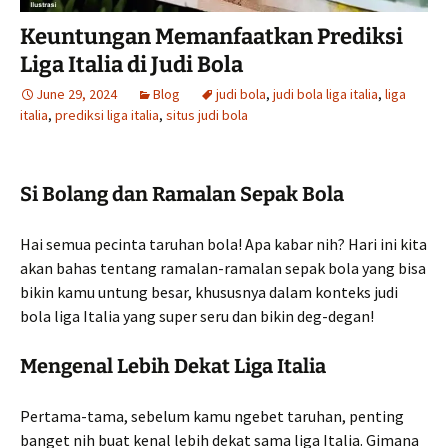
Keuntungan Memanfaatkan Prediksi
Liga Italia di Judi Bola
June 29, 2024
Blog
judi bola
,
judi bola liga italia
,
liga
italia
,
prediksi liga italia
,
situs judi bola
Si Bolang dan Ramalan Sepak Bola
Hai semua pecinta taruhan bola! Apa kabar nih? Hari ini kita
akan bahas tentang ramalan-ramalan sepak bola yang bisa
bikin kamu untung besar, khususnya dalam konteks judi
bola liga Italia yang super seru dan bikin deg-degan!
Mengenal Lebih Dekat Liga Italia
Pertama-tama, sebelum kamu ngebet taruhan, penting
banget nih buat kenal lebih dekat sama liga Italia. Gimana