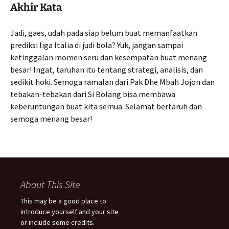
Akhir Kata
Jadi, gaes, udah pada siap belum buat memanfaatkan
prediksi liga Italia di judi bola? Yuk, jangan sampai
ketinggalan momen seru dan kesempatan buat menang
besar! Ingat, taruhan itu tentang strategi, analisis, dan
sedikit hoki. Semoga ramalan dari Pak Dhe Mbah Jojon dan
tebakan-tebakan dari Si Bolang bisa membawa
keberuntungan buat kita semua. Selamat bertaruh dan
semoga menang besar!
About This Site
This may be a good place to
introduce yourself and your site
or include some credits.