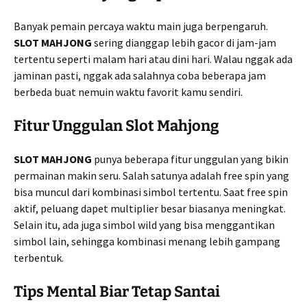
Banyak pemain percaya waktu main juga berpengaruh.
SLOT MAHJONG
sering dianggap lebih gacor di jam-jam
tertentu seperti malam hari atau dini hari. Walau nggak ada
jaminan pasti, nggak ada salahnya coba beberapa jam
berbeda buat nemuin waktu favorit kamu sendiri.
Fitur Unggulan Slot Mahjong
SLOT MAHJONG
punya beberapa fitur unggulan yang bikin
permainan makin seru. Salah satunya adalah free spin yang
bisa muncul dari kombinasi simbol tertentu. Saat free spin
aktif, peluang dapet multiplier besar biasanya meningkat.
Selain itu, ada juga simbol wild yang bisa menggantikan
simbol lain, sehingga kombinasi menang lebih gampang
terbentuk.
Tips Mental Biar Tetap Santai