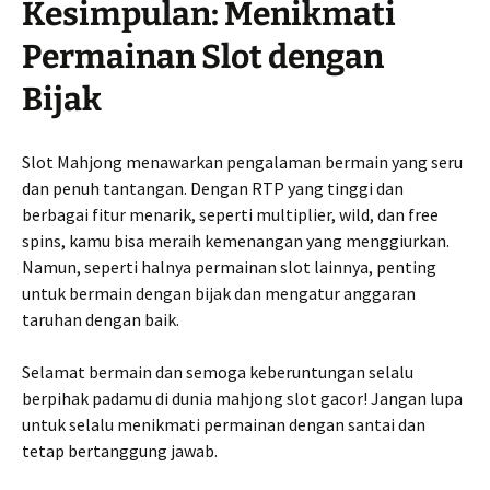
Kesimpulan: Menikmati
Permainan Slot dengan
Bijak
Slot Mahjong menawarkan pengalaman bermain yang seru
dan penuh tantangan. Dengan RTP yang tinggi dan
berbagai fitur menarik, seperti multiplier, wild, dan free
spins, kamu bisa meraih kemenangan yang menggiurkan.
Namun, seperti halnya permainan slot lainnya, penting
untuk bermain dengan bijak dan mengatur anggaran
taruhan dengan baik.
Selamat bermain dan semoga keberuntungan selalu
berpihak padamu di dunia mahjong slot gacor! Jangan lupa
untuk selalu menikmati permainan dengan santai dan
tetap bertanggung jawab.