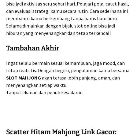
bisa jadi aktivitas seru sehari hari. Pelajari pola, catat hasil,
dan evaluasi strategi kamu secara rutin. Cara sederhana ini
membantu kamu berkembang tanpa harus buru buru.
Selama dimainkan dengan bijak, slot online bisa jadi
hiburan yang menyenangkan dan tetap terkendali.
Tambahan Akhir
Ingat selalu bermain sesuai kemampuan, jaga mood, dan
tetap realistis. Dengan begitu, pengalaman kamu bersama
SLOT MAHJONG
akan terasa lebih panjang, aman, dan
menyenangkan setiap waktu.
Tanpa tekanan dan penuh kesadaran.
Scatter Hitam Mahjong Link Gacor: