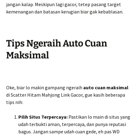
jangan kalap. Meskipun lagi gacor, tetep pasang target
kemenangan dan batasan kerugian biar gak kebablasan.
Tips Ngeraih Auto Cuan
Maksimal
Oke, biar lo makin gampang ngeraih
auto cuan maksimal
di Scatter Hitam Mahjong Link Gacor, gue kasih beberapa
tips nih:
Pilih Situs Terpercaya:
Pastikan lo main di situs yang
udah terbukti aman, terpercaya, dan punya reputasi
bagus. Jangan sampe udah cuan gede, eh pas WD