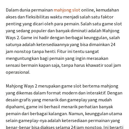
Dalam dunia permainan
mahjong slot
online, kemudahan
akses dan fleksibilitas waktu menjadi salah satu faktor
penting yang dicari oleh para pemain. Salah satu game slot
yang sedang populer dan banyak diminati adalah Mahjong
Ways 2. Game ini hadir dengan berbagai keunggulan, salah
satunya adalah ketersediaannya yang bisa dimainkan 24
jam nonstop tanpa henti. Fitur ini tentu sangat
menguntungkan bagi pemain yang ingin merasakan
sensasi bermain kapan saja, tanpa harus khawatir soal jam
operasional.
Mahjong Ways 2 merupakan game slot bertema mahjong
yang dikemas dalam format modern dan interaktif. Dengan
desain grafis yang menarik dan gameplay yang mudah
dipahami, game ini berhasil menarik perhatian banyak
pemain dari berbagai kalangan. Namun, keunggulan utama
selain gameplay-nya adalah ketersediaan permainan yang
benar-benar bisa diakses selama 24 jam nonstop. Ini berarti