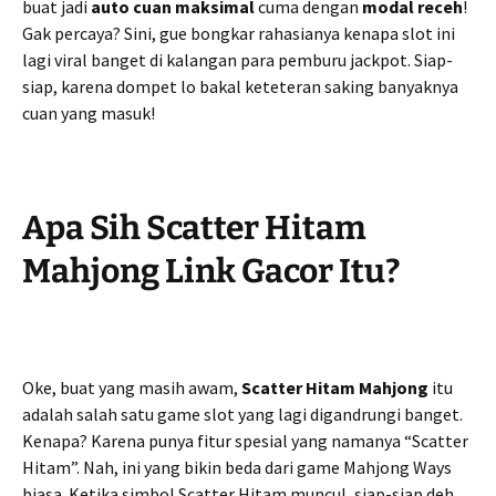
buat jadi
auto cuan maksimal
cuma dengan
modal receh
!
Gak percaya? Sini, gue bongkar rahasianya kenapa slot ini
lagi viral banget di kalangan para pemburu jackpot. Siap-
siap, karena dompet lo bakal keteteran saking banyaknya
cuan yang masuk!
Apa Sih Scatter Hitam
Mahjong Link Gacor Itu?
Oke, buat yang masih awam,
Scatter Hitam Mahjong
itu
adalah salah satu game slot yang lagi digandrungi banget.
Kenapa? Karena punya fitur spesial yang namanya “Scatter
Hitam”. Nah, ini yang bikin beda dari game Mahjong Ways
biasa. Ketika simbol Scatter Hitam muncul, siap-siap deh,