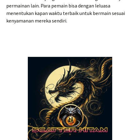
permainan lain. Para pemain bisa dengan leluasa
menentukan kapan waktu terbaik untuk bermain sesuai
kenyamanan mereka sendiri.