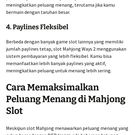
meningkatkan peluang menang, terutama jika kamu
bermain dengan taruhan besar.
4. Paylines Fleksibel
Berbeda dengan banyak game slot lainnya yang memiliki
jumlah paylines tetap, slot Mahjong Ways 2 menggunakan
sistem pembayaran yang lebih fleksibel. Kamu bisa
memanfaatkan lebih banyak paylines yang aktif,
meningkatkan peluang untuk menang lebih sering.
Cara Memaksimalkan
Peluang Menang di Mahjong
Slot
Meskipun slot Mahjong menawarkan peluang menang yang