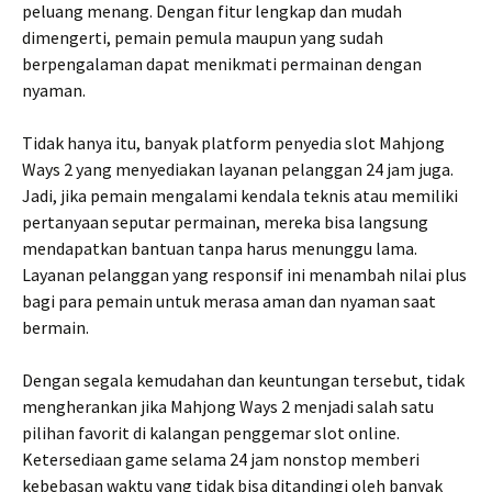
peluang menang. Dengan fitur lengkap dan mudah
dimengerti, pemain pemula maupun yang sudah
berpengalaman dapat menikmati permainan dengan
nyaman.
Tidak hanya itu, banyak platform penyedia slot Mahjong
Ways 2 yang menyediakan layanan pelanggan 24 jam juga.
Jadi, jika pemain mengalami kendala teknis atau memiliki
pertanyaan seputar permainan, mereka bisa langsung
mendapatkan bantuan tanpa harus menunggu lama.
Layanan pelanggan yang responsif ini menambah nilai plus
bagi para pemain untuk merasa aman dan nyaman saat
bermain.
Dengan segala kemudahan dan keuntungan tersebut, tidak
mengherankan jika Mahjong Ways 2 menjadi salah satu
pilihan favorit di kalangan penggemar slot online.
Ketersediaan game selama 24 jam nonstop memberi
kebebasan waktu yang tidak bisa ditandingi oleh banyak