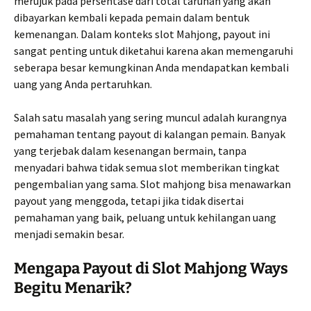
merujuk pada persentase dari total taruhan yang akan
dibayarkan kembali kepada pemain dalam bentuk
kemenangan. Dalam konteks slot Mahjong, payout ini
sangat penting untuk diketahui karena akan memengaruhi
seberapa besar kemungkinan Anda mendapatkan kembali
uang yang Anda pertaruhkan.
Salah satu masalah yang sering muncul adalah kurangnya
pemahaman tentang payout di kalangan pemain. Banyak
yang terjebak dalam kesenangan bermain, tanpa
menyadari bahwa tidak semua slot memberikan tingkat
pengembalian yang sama. Slot mahjong bisa menawarkan
payout yang menggoda, tetapi jika tidak disertai
pemahaman yang baik, peluang untuk kehilangan uang
menjadi semakin besar.
Mengapa Payout di Slot Mahjong Ways
Begitu Menarik?