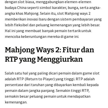
dengan slot biasa, menggabungkan elemen-elemen
budaya China seperti simbol karakter, bunga, serta angka-
angka khas Mahjong. Selain itu, slot Mahjong ways 2
memberikan inovasi baru dengan sistem pembayaran yang
lebih fleksibel dan peluang kemenangan yang lebih besar.
Hal ini yang membuat banyak pemain tertarik untuk
mencoba keberuntungan mereka di game ini.
Mahjong Ways 2: Fitur dan
RTP yang Menggiurkan
Salah satu hal yang paling dicari pemain dalam game slot
adalah RTP (Return to Player) yang tinggi. RTP adalah
persentase dari taruhan yang dibayarkan kembali kepada
pemain dalam jangka panjang. Semakin tinggi RTP,
semakin besar peluang pemain untuk mendapatkan
kemenangan.