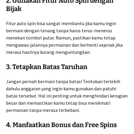
2. Gunakan Fitur Auto Spin dengan
Bijak
Fitur auto spin bisa sangat membantu jika kamu ingin
bermain dengan tenang tanpa harus terus-menerus
menekan tombol putar. Namun, pastikan kamu tetap
mengawasi jalannya permainan dan berhenti sejenak jika
merasa hasilnya kurang menguntungkan.
3. Tetapkan Batas Taruhan
Jangan pernah bermain tanpa batas! Tentukan terlebih
dahulu anggaran yang ingin kamu gunakan dan patuhi
batas tersebut. Hal ini penting untuk menghindari kerugian
besar dan memastikan kamu tetap bisa menikmati
permainan tanpa merasa terbebani.
4. Manfaatkan Bonus dan Free Spins