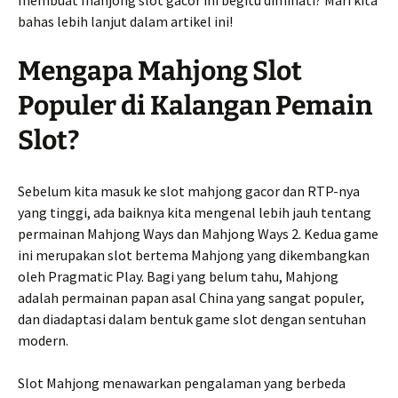
membuat mahjong slot gacor ini begitu diminati? Mari kita
bahas lebih lanjut dalam artikel ini!
Mengapa Mahjong Slot
Populer di Kalangan Pemain
Slot?
Sebelum kita masuk ke slot mahjong gacor dan RTP-nya
yang tinggi, ada baiknya kita mengenal lebih jauh tentang
permainan Mahjong Ways dan Mahjong Ways 2. Kedua game
ini merupakan slot bertema Mahjong yang dikembangkan
oleh Pragmatic Play. Bagi yang belum tahu, Mahjong
adalah permainan papan asal China yang sangat populer,
dan diadaptasi dalam bentuk game slot dengan sentuhan
modern.
Slot Mahjong menawarkan pengalaman yang berbeda