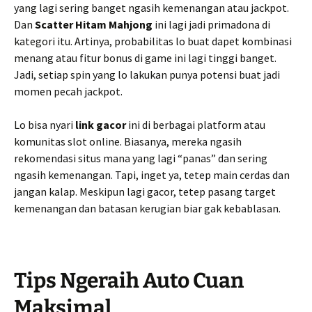
yang lagi sering banget ngasih kemenangan atau jackpot.
Dan
Scatter Hitam Mahjong
ini lagi jadi primadona di
kategori itu. Artinya, probabilitas lo buat dapet kombinasi
menang atau fitur bonus di game ini lagi tinggi banget.
Jadi, setiap spin yang lo lakukan punya potensi buat jadi
momen pecah jackpot.
Lo bisa nyari
link gacor
ini di berbagai platform atau
komunitas slot online. Biasanya, mereka ngasih
rekomendasi situs mana yang lagi “panas” dan sering
ngasih kemenangan. Tapi, inget ya, tetep main cerdas dan
jangan kalap. Meskipun lagi gacor, tetep pasang target
kemenangan dan batasan kerugian biar gak kebablasan.
Tips Ngeraih Auto Cuan
Maksimal