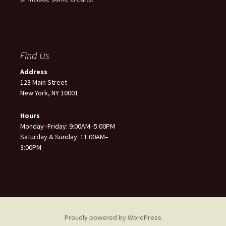
Find Us
Address
123 Main Street
New York, NY 10001
Hours
Monday–Friday: 9:00AM–5:00PM
Saturday & Sunday: 11:00AM–
3:00PM
Proudly powered by WordPress