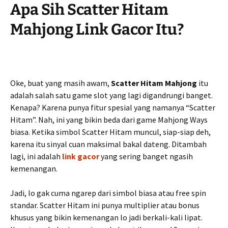
Apa Sih Scatter Hitam
Mahjong Link Gacor Itu?
Oke, buat yang masih awam,
Scatter Hitam Mahjong
itu
adalah salah satu game slot yang lagi digandrungi banget.
Kenapa? Karena punya fitur spesial yang namanya “Scatter
Hitam”. Nah, ini yang bikin beda dari game Mahjong Ways
biasa. Ketika simbol Scatter Hitam muncul, siap-siap deh,
karena itu sinyal cuan maksimal bakal dateng. Ditambah
lagi, ini adalah
link gacor
yang sering banget ngasih
kemenangan.
Jadi, lo gak cuma ngarep dari simbol biasa atau free spin
standar. Scatter Hitam ini punya multiplier atau bonus
khusus yang bikin kemenangan lo jadi berkali-kali lipat.