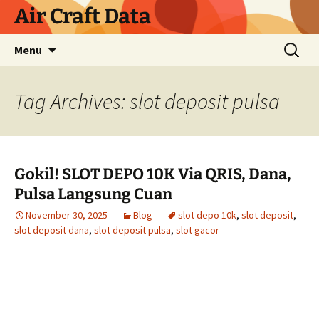
Skip
Air Craft Data
to
content
Search
Menu
for:
Tag Archives: slot deposit pulsa
Gokil! SLOT DEPO 10K Via QRIS, Dana,
Pulsa Langsung Cuan
November 30, 2025
Blog
slot depo 10k
,
slot deposit
,
slot deposit dana
,
slot deposit pulsa
,
slot gacor