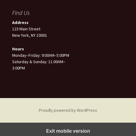
Find Us
Address
123 Main Street
New York, NY 10001
Hours
Monday–Friday: 9:00AM–5:00PM
Saturday & Sunday: 11:00AM–
3:00PM
Proudly powered by WordPress
Exit mobile version