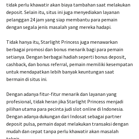
tidak perlu khawatir akan biaya tambahan saat melakukan
deposit. Selain itu, situs ini juga menyediakan layanan
pelanggan 24 jam yang siap membantu para pemain
dengan segala jenis masalah yang mereka hadapi.
Tidak hanya itu, Starlight Princess juga menawarkan
berbagai promosi dan bonus menarik bagi para pemain
setianya. Dengan berbagai hadiah seperti bonus deposit,
cashback, dan bonus referral, pemain memiliki kesempatan
untuk mendapatkan lebih banyak keuntungan saat
bermain di situs ini.
Dengan adanya fitur-fitur menarik dan layanan yang
profesional, tidak heran jika Starlight Princess menjadi
pilihan utama para pecinta judi slot online di Indonesia.
Dengan adanya dukungan dari Indosat sebagai partner
deposit pulsa, pemain dapat melakukan transaksi dengan
mudah dan cepat tanpa perlu khawatir akan masalah
teknis.