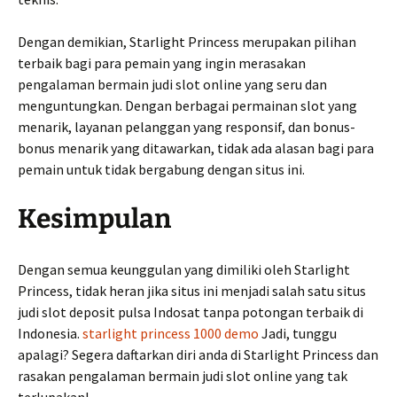
Dengan demikian, Starlight Princess merupakan pilihan
terbaik bagi para pemain yang ingin merasakan
pengalaman bermain judi slot online yang seru dan
menguntungkan. Dengan berbagai permainan slot yang
menarik, layanan pelanggan yang responsif, dan bonus-
bonus menarik yang ditawarkan, tidak ada alasan bagi para
pemain untuk tidak bergabung dengan situs ini.
Kesimpulan
Dengan semua keunggulan yang dimiliki oleh Starlight
Princess, tidak heran jika situs ini menjadi salah satu situs
judi slot deposit pulsa Indosat tanpa potongan terbaik di
Indonesia.
starlight princess 1000 demo
Jadi, tunggu
apalagi? Segera daftarkan diri anda di Starlight Princess dan
rasakan pengalaman bermain judi slot online yang tak