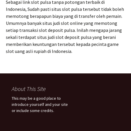
Sebagai link slot pulsa tanpa potongan terbaik di
Indonesia, Sudah pasti situs slot pulsa tersebut tidak boleh
memotong berapapun biaya yang di transfer oleh pemain.
Umumnya banyak situs judi slot online yang memotong
setiap transaksi slot deposit pulsa. Inilah mengapa jarang
sekali terdapat situs judi slot deposit pulsa yang berani
memberikan keuntungan tersebut kepada pecinta game
slot uang asli rupiah di Indonesia.
About This Site
This may be a good place to
introduce yourself and your site
or include some credits.