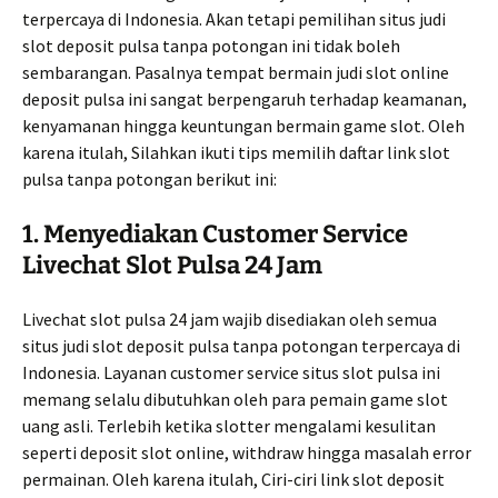
terpercaya di Indonesia. Akan tetapi pemilihan situs judi
slot deposit pulsa tanpa potongan ini tidak boleh
sembarangan. Pasalnya tempat bermain judi slot online
deposit pulsa ini sangat berpengaruh terhadap keamanan,
kenyamanan hingga keuntungan bermain game slot. Oleh
karena itulah, Silahkan ikuti tips memilih daftar link slot
pulsa tanpa potongan berikut ini:
1. Menyediakan Customer Service
Livechat Slot Pulsa 24 Jam
Livechat slot pulsa 24 jam wajib disediakan oleh semua
situs judi slot deposit pulsa tanpa potongan terpercaya di
Indonesia. Layanan customer service situs slot pulsa ini
memang selalu dibutuhkan oleh para pemain game slot
uang asli. Terlebih ketika slotter mengalami kesulitan
seperti deposit slot online, withdraw hingga masalah error
permainan. Oleh karena itulah, Ciri-ciri link slot deposit