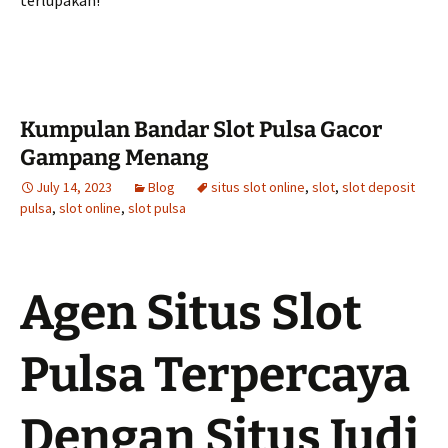
terlupakan!
Kumpulan Bandar Slot Pulsa Gacor
Gampang Menang
July 14, 2023
Blog
situs slot online
,
slot
,
slot deposit
pulsa
,
slot online
,
slot pulsa
Agen Situs Slot
Pulsa Terpercaya
Dengan Situs Judi