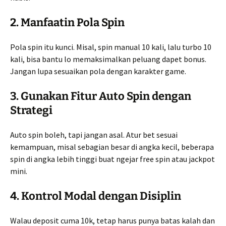
2. Manfaatin Pola Spin
Pola spin itu kunci. Misal, spin manual 10 kali, lalu turbo 10
kali, bisa bantu lo memaksimalkan peluang dapet bonus.
Jangan lupa sesuaikan pola dengan karakter game.
3. Gunakan Fitur Auto Spin dengan
Strategi
Auto spin boleh, tapi jangan asal. Atur bet sesuai
kemampuan, misal sebagian besar di angka kecil, beberapa
spin di angka lebih tinggi buat ngejar free spin atau jackpot
mini.
4. Kontrol Modal dengan Disiplin
Walau deposit cuma 10k, tetap harus punya batas kalah dan