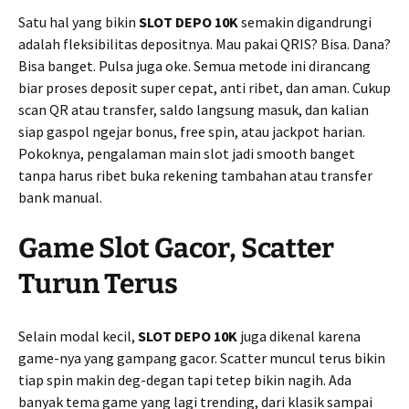
Satu hal yang bikin
SLOT DEPO 10K
semakin digandrungi
adalah fleksibilitas depositnya. Mau pakai QRIS? Bisa. Dana?
Bisa banget. Pulsa juga oke. Semua metode ini dirancang
biar proses deposit super cepat, anti ribet, dan aman. Cukup
scan QR atau transfer, saldo langsung masuk, dan kalian
siap gaspol ngejar bonus, free spin, atau jackpot harian.
Pokoknya, pengalaman main slot jadi smooth banget
tanpa harus ribet buka rekening tambahan atau transfer
bank manual.
Game Slot Gacor, Scatter
Turun Terus
Selain modal kecil,
SLOT DEPO 10K
juga dikenal karena
game-nya yang gampang gacor. Scatter muncul terus bikin
tiap spin makin deg-degan tapi tetep bikin nagih. Ada
banyak tema game yang lagi trending, dari klasik sampai