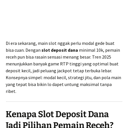
Di era sekarang, main slot nggak perlu modal gede buat
bisa cuan. Dengan
slot deposit dana
minimal 10k, pemain
receh pun bisa rasain sensasi menang besar. Tren 2025
menunjukkan banyak game RTP tinggi yang optimal buat
deposit kecil, jadi peluang jackpot tetap terbuka lebar.
Konsepnya simpel: modal kecil, strategi jitu, dan pola main
yang tepat bisa bikin lo dapet untung maksimal tanpa
ribet.
Kenapa Slot Deposit Dana
Jadi Pilihan Pemain Receh?