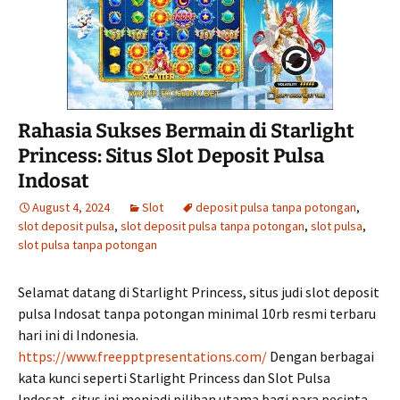
Rahasia Sukses Bermain di Starlight
Princess: Situs Slot Deposit Pulsa
Indosat
August 4, 2024
Slot
deposit pulsa tanpa potongan
,
slot deposit pulsa
,
slot deposit pulsa tanpa potongan
,
slot pulsa
,
slot pulsa tanpa potongan
Selamat datang di Starlight Princess, situs judi slot deposit
pulsa Indosat tanpa potongan minimal 10rb resmi terbaru
hari ini di Indonesia.
https://www.freepptpresentations.com/
Dengan berbagai
kata kunci seperti Starlight Princess dan Slot Pulsa
Indosat, situs ini menjadi pilihan utama bagi para pecinta