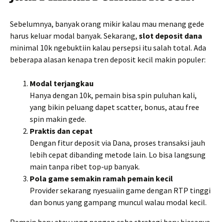
Sebelumnya, banyak orang mikir kalau mau menang gede
harus keluar modal banyak. Sekarang,
slot deposit dana
minimal 10k ngebuktiin kalau persepsi itu salah total. Ada
beberapa alasan kenapa tren deposit kecil makin populer:
Modal terjangkau
Hanya dengan 10k, pemain bisa spin puluhan kali,
yang bikin peluang dapet scatter, bonus, atau free
spin makin gede.
Praktis dan cepat
Dengan fitur deposit via Dana, proses transaksi jauh
lebih cepat dibanding metode lain. Lo bisa langsung
main tanpa ribet top-up banyak.
Pola game semakin ramah pemain kecil
Provider sekarang nyesuaiin game dengan RTP tinggi
dan bonus yang gampang muncul walau modal kecil.