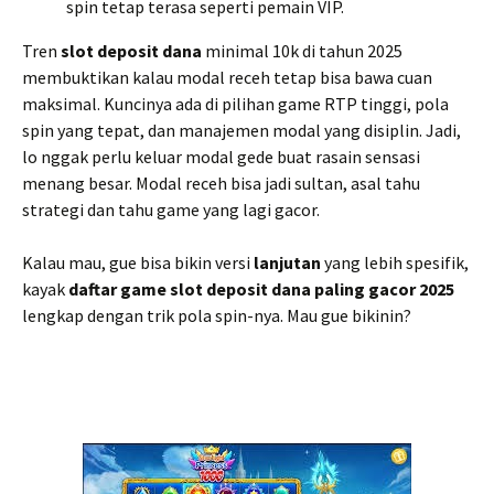
spin tetap terasa seperti pemain VIP.
Tren
slot deposit dana
minimal 10k di tahun 2025
membuktikan kalau modal receh tetap bisa bawa cuan
maksimal. Kuncinya ada di pilihan game RTP tinggi, pola
spin yang tepat, dan manajemen modal yang disiplin. Jadi,
lo nggak perlu keluar modal gede buat rasain sensasi
menang besar. Modal receh bisa jadi sultan, asal tahu
strategi dan tahu game yang lagi gacor.
Kalau mau, gue bisa bikin versi
lanjutan
yang lebih spesifik,
kayak
daftar game slot deposit dana paling gacor 2025
lengkap dengan trik pola spin-nya. Mau gue bikinin?