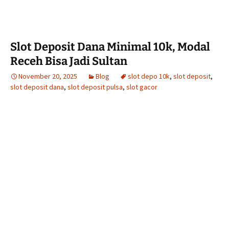
Slot Deposit Dana Minimal 10k, Modal
Receh Bisa Jadi Sultan
November 20, 2025
Blog
slot depo 10k
,
slot deposit
,
slot deposit dana
,
slot deposit pulsa
,
slot gacor