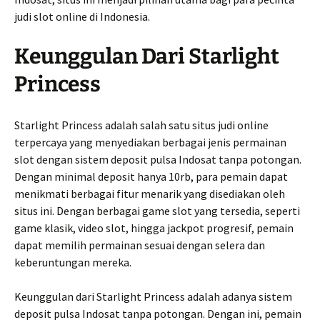
judi slot online di Indonesia.
Keunggulan Dari Starlight
Princess
Starlight Princess adalah salah satu situs judi online
terpercaya yang menyediakan berbagai jenis permainan
slot dengan sistem deposit pulsa Indosat tanpa potongan.
Dengan minimal deposit hanya 10rb, para pemain dapat
menikmati berbagai fitur menarik yang disediakan oleh
situs ini. Dengan berbagai game slot yang tersedia, seperti
game klasik, video slot, hingga jackpot progresif, pemain
dapat memilih permainan sesuai dengan selera dan
keberuntungan mereka.
Keunggulan dari Starlight Princess adalah adanya sistem
deposit pulsa Indosat tanpa potongan. Dengan ini, pemain