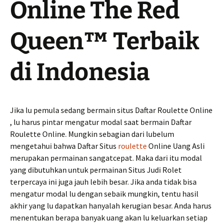
Online The Red
Queen™ Terbaik
di Indonesia
Jika lu pemula sedang bermain situs Daftar Roulette Online
, lu harus pintar mengatur modal saat bermain Daftar
Roulette Online. Mungkin sebagian dari lubelum
mengetahui bahwa Daftar Situs
roulette
Online Uang Asli
merupakan permainan sangatcepat. Maka dari itu modal
yang dibutuhkan untuk permainan Situs Judi Rolet
terpercaya ini juga jauh lebih besar. Jika anda tidak bisa
mengatur modal lu dengan sebaik mungkin, tentu hasil
akhir yang lu dapatkan hanyalah kerugian besar. Anda harus
menentukan berapa banyak uang akan lu keluarkan setiap