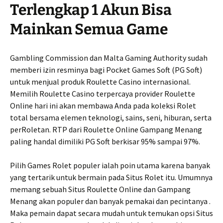
Terlengkap 1 Akun Bisa
Mainkan Semua Game
Gambling Commission dan Malta Gaming Authority sudah
memberi izin resminya bagi Pocket Games Soft (PG Soft)
untuk menjual produk Roulette Casino internasional.
Memilih Roulette Casino terpercaya provider Roulette
Online hari ini akan membawa Anda pada koleksi Rolet
total bersama elemen teknologi, sains, seni, hiburan, serta
perRoletan. RTP dari Roulette Online Gampang Menang
paling handal dimiliki PG Soft berkisar 95% sampai 97%.
Pilih Games Rolet populer ialah poin utama karena banyak
yang tertarik untuk bermain pada Situs Rolet itu. Umumnya
memang sebuah Situs Roulette Online dan Gampang
Menang akan populer dan banyak pemakai dan pecintanya .
Maka pemain dapat secara mudah untuk temukan opsi Situs