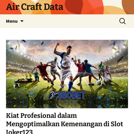
Skip
Air Craft Data
to
content
Search
Menu
for:
Kiat Profesional dalam
Mengoptimalkan Kemenangan di Slot
Joker123