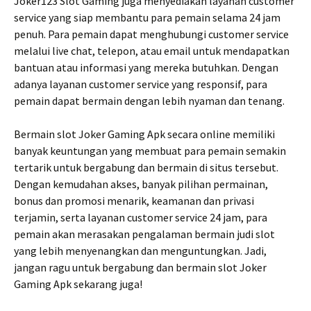
Joker123 Slot Gaming juga menyediakan layanan customer
service yang siap membantu para pemain selama 24 jam
penuh. Para pemain dapat menghubungi customer service
melalui live chat, telepon, atau email untuk mendapatkan
bantuan atau informasi yang mereka butuhkan. Dengan
adanya layanan customer service yang responsif, para
pemain dapat bermain dengan lebih nyaman dan tenang.
Bermain slot Joker Gaming Apk secara online memiliki
banyak keuntungan yang membuat para pemain semakin
tertarik untuk bergabung dan bermain di situs tersebut.
Dengan kemudahan akses, banyak pilihan permainan,
bonus dan promosi menarik, keamanan dan privasi
terjamin, serta layanan customer service 24 jam, para
pemain akan merasakan pengalaman bermain judi slot
yang lebih menyenangkan dan menguntungkan. Jadi,
jangan ragu untuk bergabung dan bermain slot Joker
Gaming Apk sekarang juga!