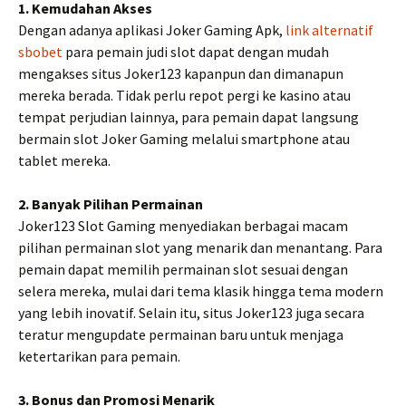
1. Kemudahan Akses
Dengan adanya aplikasi Joker Gaming Apk,
link alternatif
sbobet
para pemain judi slot dapat dengan mudah
mengakses situs Joker123 kapanpun dan dimanapun
mereka berada. Tidak perlu repot pergi ke kasino atau
tempat perjudian lainnya, para pemain dapat langsung
bermain slot Joker Gaming melalui smartphone atau
tablet mereka.
2. Banyak Pilihan Permainan
Joker123 Slot Gaming menyediakan berbagai macam
pilihan permainan slot yang menarik dan menantang. Para
pemain dapat memilih permainan slot sesuai dengan
selera mereka, mulai dari tema klasik hingga tema modern
yang lebih inovatif. Selain itu, situs Joker123 juga secara
teratur mengupdate permainan baru untuk menjaga
ketertarikan para pemain.
3. Bonus dan Promosi Menarik