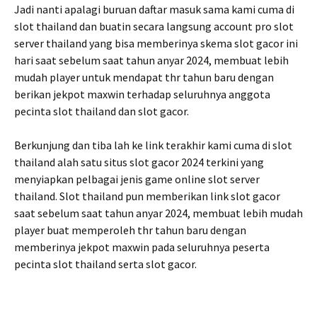
Jadi nanti apalagi buruan daftar masuk sama kami cuma di
slot thailand dan buatin secara langsung account pro slot
server thailand yang bisa memberinya skema slot gacor ini
hari saat sebelum saat tahun anyar 2024, membuat lebih
mudah player untuk mendapat thr tahun baru dengan
berikan jekpot maxwin terhadap seluruhnya anggota
pecinta slot thailand dan slot gacor.
Berkunjung dan tiba lah ke link terakhir kami cuma di slot
thailand alah satu situs slot gacor 2024 terkini yang
menyiapkan pelbagai jenis game online slot server
thailand. Slot thailand pun memberikan link slot gacor
saat sebelum saat tahun anyar 2024, membuat lebih mudah
player buat memperoleh thr tahun baru dengan
memberinya jekpot maxwin pada seluruhnya peserta
pecinta slot thailand serta slot gacor.