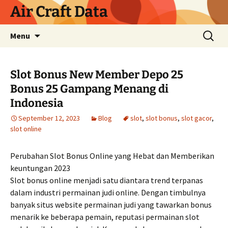
Skip
Air Craft Data
to
content
Search
Menu
for:
Slot Bonus New Member Depo 25
Bonus 25 Gampang Menang di
Indonesia
September 12, 2023
Blog
slot
,
slot bonus
,
slot gacor
,
slot online
Perubahan Slot Bonus Online yang Hebat dan Memberikan
keuntungan 2023
Slot bonus online menjadi satu diantara trend terpanas
dalam industri permainan judi online. Dengan timbulnya
banyak situs website permainan judi yang tawarkan bonus
menarik ke beberapa pemain, reputasi permainan slot