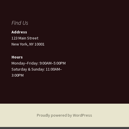
Find Us
Address
123 Main Street
New York, NY 10001
Hours
Monday–Friday: 9:00AM–5:00PM
Saturday & Sunday: 11:00AM–
3:00PM
Proudly powered by WordPress