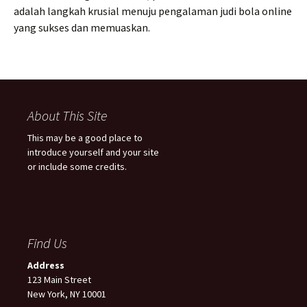
adalah langkah krusial menuju pengalaman judi bola online
yang sukses dan memuaskan.
About This Site
This may be a good place to
introduce yourself and your site
or include some credits.
Find Us
Address
123 Main Street
New York, NY 10001