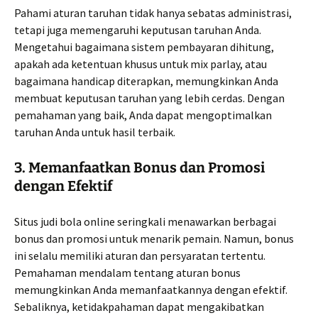
Pahami aturan taruhan tidak hanya sebatas administrasi,
tetapi juga memengaruhi keputusan taruhan Anda.
Mengetahui bagaimana sistem pembayaran dihitung,
apakah ada ketentuan khusus untuk mix parlay, atau
bagaimana handicap diterapkan, memungkinkan Anda
membuat keputusan taruhan yang lebih cerdas. Dengan
pemahaman yang baik, Anda dapat mengoptimalkan
taruhan Anda untuk hasil terbaik.
3.
Memanfaatkan Bonus dan Promosi
dengan Efektif
Situs judi bola online seringkali menawarkan berbagai
bonus dan promosi untuk menarik pemain. Namun, bonus
ini selalu memiliki aturan dan persyaratan tertentu.
Pemahaman mendalam tentang aturan bonus
memungkinkan Anda memanfaatkannya dengan efektif.
Sebaliknya, ketidakpahaman dapat mengakibatkan