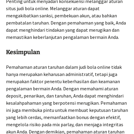
Penting untuk menyadari konsekuensi melanggar aturan
situs judi bola online. Melanggar aturan dapat
mengakibatkan sanksi, pembekuan akun, atau bahkan
pembatalan taruhan. Dengan pemahaman yang baik, Anda
dapat menghindari tindakan yang dapat merugikan dan
memastikan keberlanjutan pengalaman bermain Anda.
Kesimpulan
Pemahaman aturan taruhan dalam judi bola online tidak
hanya merupakan keharusan administratif, tetapi juga
merupakan faktor penentu keberhasilan dan keamanan
pengalaman bermain Anda. Dengan memahami aturan
deposit, penarikan, dan taruhan, Anda dapat menghindari
kesalahpahaman yang berpotensi merugikan. Pemahaman
ini juga membuka pintu untuk membuat keputusan taruhan
yang lebih cerdas, memanfaatkan bonus dengan efektif,
mengelola risiko pada mix parlay, dan menjaga integritas
akun Anda. Dengan demikian, pemahaman aturan taruhan