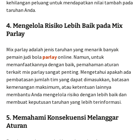
kehilangan peluang untuk mendapatkan nilai tambah pada
taruhan Anda.
4.
Mengelola Risiko Lebih Baik pada Mix
Parlay
Mix parlay adalah jenis taruhan yang menarik banyak
pemain judi bola
parlay
online. Namun, untuk
memanfaatkannya dengan baik, pemahaman aturan
terkait mix parlay sangat penting. Mengetahui apakah ada
pembatasan jumlah tim yang dapat dimasukkan, batasan
kemenangan maksimum, atau ketentuan lainnya
membantu Anda mengelola risiko dengan lebih baik dan
membuat keputusan taruhan yang lebih terinformasi.
5.
Memahami Konsekuensi Melanggar
Aturan