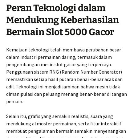
Peran Teknologi dalam
Mendukung Keberhasilan
Bermain Slot 5000 Gacor
Kemajuan teknologi telah membawa perubahan besar
dalam industri permainan daring, termasuk dalam
pengembangan mesin slot gacor yang terpercaya.
Penggunaan sistem RNG (Random Number Generator)
memastikan setiap hasil putaran benar-benar acak dan
adil. Teknologi ini menjadi jaminan bahwa mesin tidak
dimanipulasi dan peluang menang benar-benar di tangan
pemain.
Selain itu, grafis yang semakin realistis, suara yang
mendukung atmosfer permainan, serta fitur interaktif
membuat pengalaman bermain semakin menyenangkan