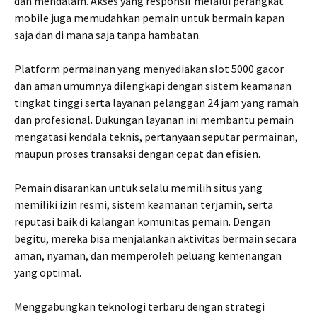
dan mendalam. Akses yang responsif melalui perangkat
mobile juga memudahkan pemain untuk bermain kapan
saja dan di mana saja tanpa hambatan.
Platform permainan yang menyediakan slot 5000 gacor
dan aman umumnya dilengkapi dengan sistem keamanan
tingkat tinggi serta layanan pelanggan 24 jam yang ramah
dan profesional. Dukungan layanan ini membantu pemain
mengatasi kendala teknis, pertanyaan seputar permainan,
maupun proses transaksi dengan cepat dan efisien.
Pemain disarankan untuk selalu memilih situs yang
memiliki izin resmi, sistem keamanan terjamin, serta
reputasi baik di kalangan komunitas pemain. Dengan
begitu, mereka bisa menjalankan aktivitas bermain secara
aman, nyaman, dan memperoleh peluang kemenangan
yang optimal.
Menggabungkan teknologi terbaru dengan strategi