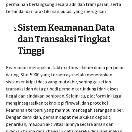
permainan berlangsung secara adil dan transparan, serta
terhindar dari praktik manipulasi yang merugikan.
Sistem Keamanan Data
dan Transaksi Tingkat
Tinggi
Keamanan merupakan faktor utama dalam dunia perjudian
daring. Slot 5000 yang terpercaya selalu menerapkan
sistem enkripsi data yang mutakhir, sehingga setiap
transaksi dan data pribadi pemain terlindungi dari akses
ilegal dan tindakan penipuan. Selain itu, platform ini juga
mengintegrasikan teknologi firewall dan protokol
keamanan terbaru yang mampu mencegah serangan siber.
Dengan demikian, pemain dapat melakukan deposit,
penarikan, maupun aktivitas lainnya secara aman dan
nyaman tanpa rasa khawatir data mereka disalahgunakan.