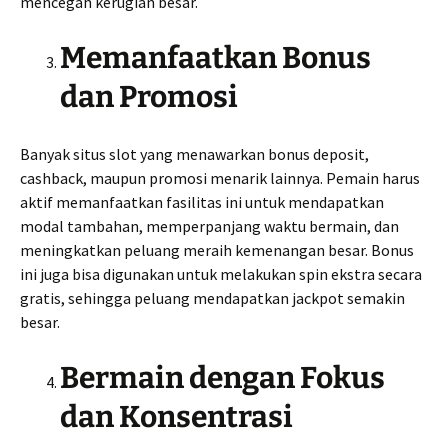
mencegah kerugian besar.
Memanfaatkan Bonus
dan Promosi
Banyak situs slot yang menawarkan bonus deposit,
cashback, maupun promosi menarik lainnya. Pemain harus
aktif memanfaatkan fasilitas ini untuk mendapatkan
modal tambahan, memperpanjang waktu bermain, dan
meningkatkan peluang meraih kemenangan besar. Bonus
ini juga bisa digunakan untuk melakukan spin ekstra secara
gratis, sehingga peluang mendapatkan jackpot semakin
besar.
Bermain dengan Fokus
dan Konsentrasi