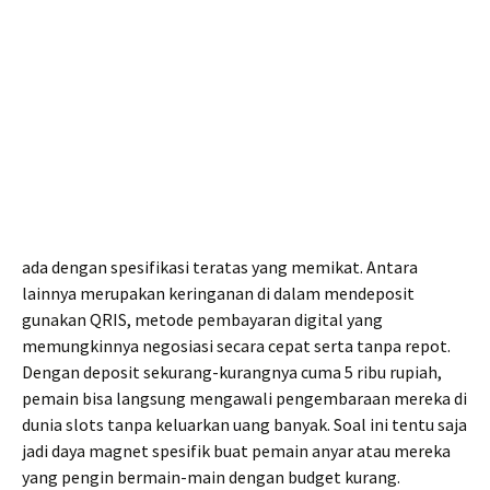
ada dengan spesifikasi teratas yang memikat. Antara
lainnya merupakan keringanan di dalam mendeposit
gunakan QRIS, metode pembayaran digital yang
memungkinnya negosiasi secara cepat serta tanpa repot.
Dengan deposit sekurang-kurangnya cuma 5 ribu rupiah,
pemain bisa langsung mengawali pengembaraan mereka di
dunia slots tanpa keluarkan uang banyak. Soal ini tentu saja
jadi daya magnet spesifik buat pemain anyar atau mereka
yang pengin bermain-main dengan budget kurang.