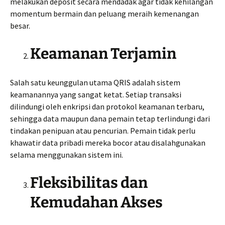
melakukan deposit secara mendadak agar tidak kehilangan
momentum bermain dan peluang meraih kemenangan
besar.
Keamanan Terjamin
Salah satu keunggulan utama QRIS adalah sistem
keamanannya yang sangat ketat. Setiap transaksi
dilindungi oleh enkripsi dan protokol keamanan terbaru,
sehingga data maupun dana pemain tetap terlindungi dari
tindakan penipuan atau pencurian. Pemain tidak perlu
khawatir data pribadi mereka bocor atau disalahgunakan
selama menggunakan sistem ini.
Fleksibilitas dan
Kemudahan Akses