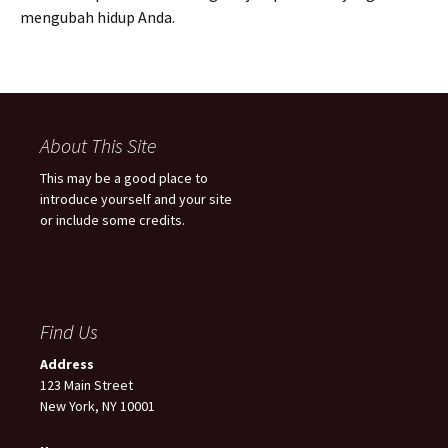
mengubah hidup Anda.
About This Site
This may be a good place to
introduce yourself and your site
or include some credits.
Find Us
Address
123 Main Street
New York, NY 10001