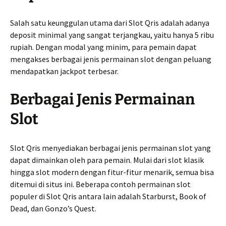
Salah satu keunggulan utama dari Slot Qris adalah adanya
deposit minimal yang sangat terjangkau, yaitu hanya 5 ribu
rupiah. Dengan modal yang minim, para pemain dapat
mengakses berbagai jenis permainan slot dengan peluang
mendapatkan jackpot terbesar.
Berbagai Jenis Permainan
Slot
Slot Qris menyediakan berbagai jenis permainan slot yang
dapat dimainkan oleh para pemain. Mulai dari slot klasik
hingga slot modern dengan fitur-fitur menarik, semua bisa
ditemui di situs ini. Beberapa contoh permainan slot
populer di Slot Qris antara lain adalah Starburst, Book of
Dead, dan Gonzo’s Quest.