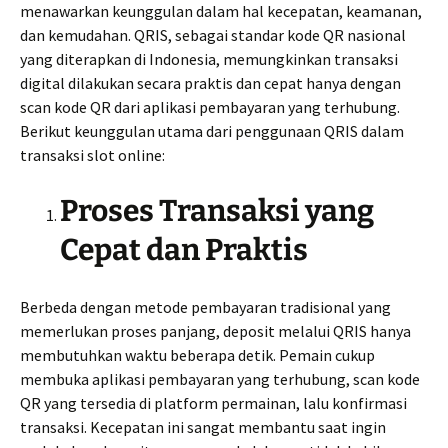
menawarkan keunggulan dalam hal kecepatan, keamanan,
dan kemudahan. QRIS, sebagai standar kode QR nasional
yang diterapkan di Indonesia, memungkinkan transaksi
digital dilakukan secara praktis dan cepat hanya dengan
scan kode QR dari aplikasi pembayaran yang terhubung.
Berikut keunggulan utama dari penggunaan QRIS dalam
transaksi slot online:
Proses Transaksi yang
Cepat dan Praktis
Berbeda dengan metode pembayaran tradisional yang
memerlukan proses panjang, deposit melalui QRIS hanya
membutuhkan waktu beberapa detik. Pemain cukup
membuka aplikasi pembayaran yang terhubung, scan kode
QR yang tersedia di platform permainan, lalu konfirmasi
transaksi. Kecepatan ini sangat membantu saat ingin