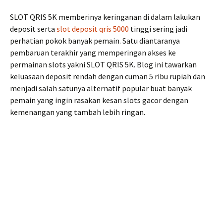
SLOT QRIS 5K memberinya keringanan di dalam lakukan
deposit serta
slot deposit qris 5000
tinggi sering jadi
perhatian pokok banyak pemain. Satu diantaranya
pembaruan terakhir yang memperingan akses ke
permainan slots yakni SLOT QRIS 5K. Blog ini tawarkan
keluasaan deposit rendah dengan cuman 5 ribu rupiah dan
menjadi salah satunya alternatif popular buat banyak
pemain yang ingin rasakan kesan slots gacor dengan
kemenangan yang tambah lebih ringan.