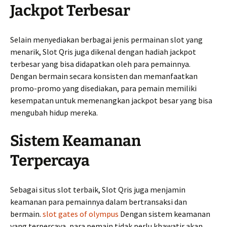
Jackpot Terbesar
Selain menyediakan berbagai jenis permainan slot yang
menarik, Slot Qris juga dikenal dengan hadiah jackpot
terbesar yang bisa didapatkan oleh para pemainnya.
Dengan bermain secara konsisten dan memanfaatkan
promo-promo yang disediakan, para pemain memiliki
kesempatan untuk memenangkan jackpot besar yang bisa
mengubah hidup mereka.
Sistem Keamanan
Terpercaya
Sebagai situs slot terbaik, Slot Qris juga menjamin
keamanan para pemainnya dalam bertransaksi dan
bermain.
slot gates of olympus
Dengan sistem keamanan
yang terpercaya, para pemain tidak perlu khawatir akan