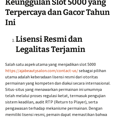
Keunggulan Slot 5000 yang
Terpercaya dan Gacor Tahun
Ini
Lisensi Resmi dan
Legalitas Terjamin
Salah satu aspek utama yang menjadikan slot 5000
https://ajabeautysalon.com/contact-us/
sebagai pilihan
utama adalah keberadaan lisensi resmi dari otoritas
permainan yang kompeten dan diakui secara internasional.
Situs-situs yang menawarkan permainan ini umumnya
telah melalui proses regulasi ketat, termasuk pengujian
sistem keadilan, audit RTP (Return to Player), serta
pengawasan terhadap mekanisme permainan. Dengan
memiliki lisensi resmi, pemain dapat memastikan bahwa