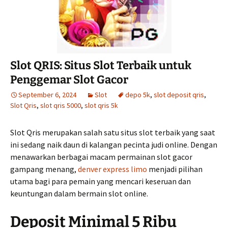
Slot QRIS: Situs Slot Terbaik untuk
Penggemar Slot Gacor
September 6, 2024
Slot
depo 5k
,
slot deposit qris
,
Slot Qris
,
slot qris 5000
,
slot qris 5k
Slot Qris merupakan salah satu situs slot terbaik yang saat
ini sedang naik daun di kalangan pecinta judi online. Dengan
menawarkan berbagai macam permainan slot gacor
gampang menang,
denver express limo
menjadi pilihan
utama bagi para pemain yang mencari keseruan dan
keuntungan dalam bermain slot online.
Deposit Minimal 5 Ribu