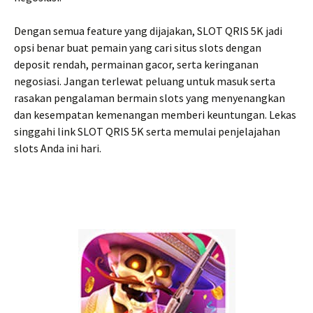
Dengan semua feature yang dijajakan, SLOT QRIS 5K jadi
opsi benar buat pemain yang cari situs slots dengan
deposit rendah, permainan gacor, serta keringanan
negosiasi. Jangan terlewat peluang untuk masuk serta
rasakan pengalaman bermain slots yang menyenangkan
dan kesempatan kemenangan memberi keuntungan. Lekas
singgahi link SLOT QRIS 5K serta memulai penjelajahan
slots Anda ini hari.