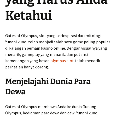
Ketahui
Gates of Olympus, slot yang terinspirasi dari mitologi
Yunani kuno, telah menjadi salah satu game paling populer
di kalangan pemain kasino online. Dengan visualnya yang
menarik, gameplay yang menarik, dan potensi
kemenangan yang besar,
olympus slot
telah menarik
perhatian banyak orang.
Menjelajahi Dunia Para
Dewa
Gates of Olympus membawa Anda ke dunia Gunung
Olympus, kediaman para dewa dan dewi Yunani kuno.