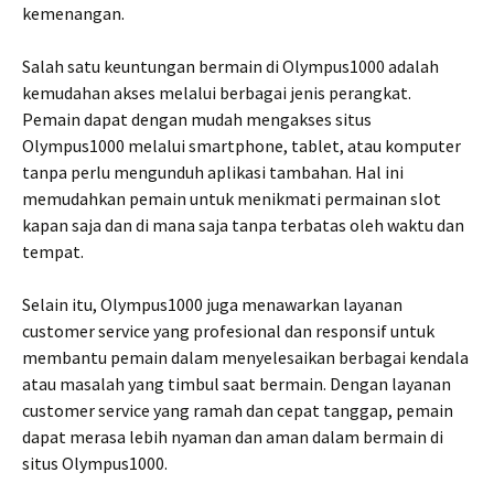
kemenangan.
Salah satu keuntungan bermain di Olympus1000 adalah
kemudahan akses melalui berbagai jenis perangkat.
Pemain dapat dengan mudah mengakses situs
Olympus1000 melalui smartphone, tablet, atau komputer
tanpa perlu mengunduh aplikasi tambahan. Hal ini
memudahkan pemain untuk menikmati permainan slot
kapan saja dan di mana saja tanpa terbatas oleh waktu dan
tempat.
Selain itu, Olympus1000 juga menawarkan layanan
customer service yang profesional dan responsif untuk
membantu pemain dalam menyelesaikan berbagai kendala
atau masalah yang timbul saat bermain. Dengan layanan
customer service yang ramah dan cepat tanggap, pemain
dapat merasa lebih nyaman dan aman dalam bermain di
situs Olympus1000.