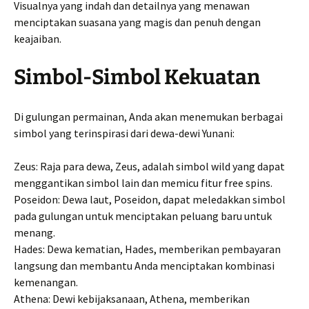
Visualnya yang indah dan detailnya yang menawan
menciptakan suasana yang magis dan penuh dengan
keajaiban.
Simbol-Simbol Kekuatan
Di gulungan permainan, Anda akan menemukan berbagai
simbol yang terinspirasi dari dewa-dewi Yunani:
Zeus: Raja para dewa, Zeus, adalah simbol wild yang dapat
menggantikan simbol lain dan memicu fitur free spins.
Poseidon: Dewa laut, Poseidon, dapat meledakkan simbol
pada gulungan untuk menciptakan peluang baru untuk
menang.
Hades: Dewa kematian, Hades, memberikan pembayaran
langsung dan membantu Anda menciptakan kombinasi
kemenangan.
Athena: Dewi kebijaksanaan, Athena, memberikan