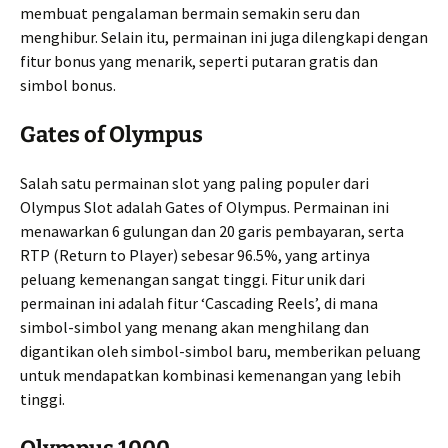
membuat pengalaman bermain semakin seru dan
menghibur. Selain itu, permainan ini juga dilengkapi dengan
fitur bonus yang menarik, seperti putaran gratis dan
simbol bonus.
Gates of Olympus
Salah satu permainan slot yang paling populer dari
Olympus Slot adalah Gates of Olympus. Permainan ini
menawarkan 6 gulungan dan 20 garis pembayaran, serta
RTP (Return to Player) sebesar 96.5%, yang artinya
peluang kemenangan sangat tinggi. Fitur unik dari
permainan ini adalah fitur ‘Cascading Reels’, di mana
simbol-simbol yang menang akan menghilang dan
digantikan oleh simbol-simbol baru, memberikan peluang
untuk mendapatkan kombinasi kemenangan yang lebih
tinggi.