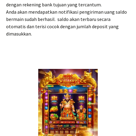
dengan rekening bank tujuan yang tercantum.
Anda akan mendapatkan notifikasi pengiriman uang saldo
bermain sudah berhasil. saldo akan terbaru secara
otomatis dan terisi cocok dengan jumlah deposit yang
dimasukkan.