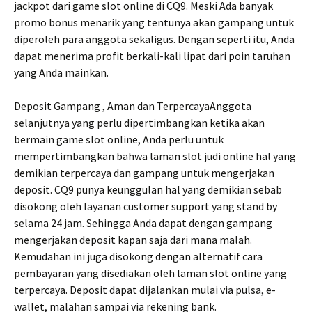
jackpot dari game slot online di CQ9. Meski Ada banyak
promo bonus menarik yang tentunya akan gampang untuk
diperoleh para anggota sekaligus. Dengan seperti itu, Anda
dapat menerima profit berkali-kali lipat dari poin taruhan
yang Anda mainkan.
Deposit Gampang , Aman dan TerpercayaAnggota
selanjutnya yang perlu dipertimbangkan ketika akan
bermain game slot online, Anda perlu untuk
mempertimbangkan bahwa laman slot judi online hal yang
demikian terpercaya dan gampang untuk mengerjakan
deposit. CQ9 punya keunggulan hal yang demikian sebab
disokong oleh layanan customer support yang stand by
selama 24 jam. Sehingga Anda dapat dengan gampang
mengerjakan deposit kapan saja dari mana malah.
Kemudahan ini juga disokong dengan alternatif cara
pembayaran yang disediakan oleh laman slot online yang
terpercaya. Deposit dapat dijalankan mulai via pulsa, e-
wallet, malahan sampai via rekening bank.