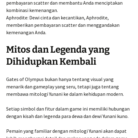
pembayaran scatter dan membantu Anda menciptakan
kombinasi kemenangan.
Aphrodite: Dewi cinta dan kecantikan, Aphrodite,
memberikan pembayaran scatter dan menggandakan
kemenangan Anda.
Mitos dan Legenda yang
Dihidupkan Kembali
Gates of Olympus bukan hanya tentang visual yang
menarik dan gameplay yang seru, tetapi juga tentang
membawa mitologi Yunani ke dalam kehidupan modern.
Setiap simbol dan fitur dalam game ini memiliki hubungan
dengan kisah dan legenda para dewa dan dewi Yunani kuno.
Pemain yang familiar dengan mitologi Yunani akan dapat