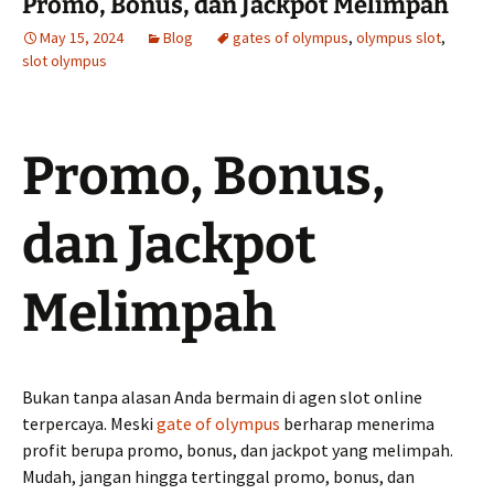
Promo, Bonus, dan Jackpot Melimpah
May 15, 2024
Blog
gates of olympus
,
olympus slot
,
slot olympus
Promo, Bonus,
dan Jackpot
Melimpah
Bukan tanpa alasan Anda bermain di agen slot online
terpercaya. Meski
gate of olympus
berharap menerima
profit berupa promo, bonus, dan jackpot yang melimpah.
Mudah, jangan hingga tertinggal promo, bonus, dan