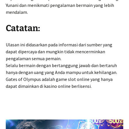
Yunani dan menikmati pengalaman bermain yang lebih
mendalam.
Catatan:
Ulasan ini didasarkan pada informasi dari sumber yang
dapat dipercaya dan mungkin tidak mencerminkan
pengalaman semua pemain.
Selalu bermain dengan bertanggung jawab dan bertaruh
hanya dengan uang yang Anda mampu untuk kehilangan.
Gates of Olympus adalah game slot online yang hanya
dapat dimainkan di kasino online berlisensi.