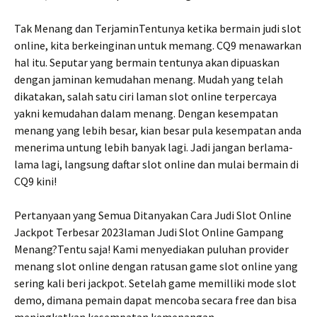
Tak Menang dan TerjaminTentunya ketika bermain judi slot
online, kita berkeinginan untuk memang. CQ9 menawarkan
hal itu. Seputar yang bermain tentunya akan dipuaskan
dengan jaminan kemudahan menang. Mudah yang telah
dikatakan, salah satu ciri laman slot online terpercaya
yakni kemudahan dalam menang. Dengan kesempatan
menang yang lebih besar, kian besar pula kesempatan anda
menerima untung lebih banyak lagi. Jadi jangan berlama-
lama lagi, langsung daftar slot online dan mulai bermain di
CQ9 kini!
Pertanyaan yang Semua Ditanyakan Cara Judi Slot Online
Jackpot Terbesar 2023laman Judi Slot Online Gampang
Menang?Tentu saja! Kami menyediakan puluhan provider
menang slot online dengan ratusan game slot online yang
sering kali beri jackpot. Setelah game memilliki mode slot
demo, dimana pemain dapat mencoba secara free dan bisa
meningkatkan kesempatan kemenangan.