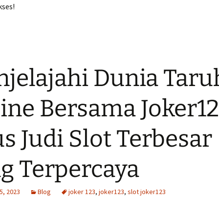
ses!
jelajahi Dunia Tar
ine Bersama Joker12
us Judi Slot Terbesar
g Terpercaya
5, 2023
Blog
joker 123
,
joker123
,
slot joker123