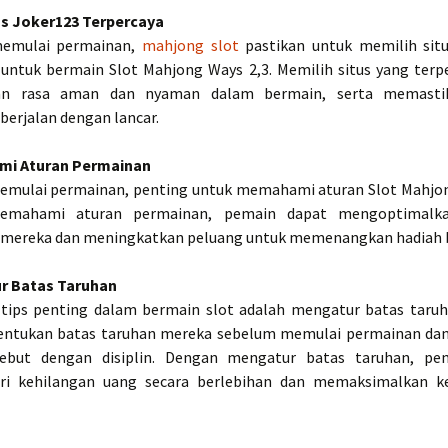
itus Joker123 Terpercaya
emulai permainan,
mahjong slot
pastikan untuk memilih sit
 untuk bermain Slot Mahjong Ways 2,3. Memilih situs yang terp
an rasa aman dan nyaman dalam bermain, serta memasti
berjalan dengan lancar.
mi Aturan Permainan
mulai permainan, penting untuk memahami aturan Slot Mahjon
mahami aturan permainan, pemain dapat mengoptimalka
mereka dan meningkatkan peluang untuk memenangkan hadiah b
r Batas Taruhan
 tips penting dalam bermain slot adalah mengatur batas taru
entukan batas taruhan mereka sebelum memulai permainan dan
sebut dengan disiplin. Dengan mengatur batas taruhan, pe
ri kehilangan uang secara berlebihan dan memaksimalkan 