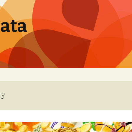
Data
23