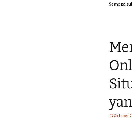
Semoga suk
Men
Onl
Sit
yan
October 2