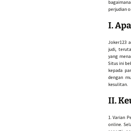
bagaimana 
perjudian o
I. Ap
Joker123 a
judi, ter
yang menar
Situs ini 
kepada pa
dengan mu
kesulitan.
II. K
1. Varian 
online. Se