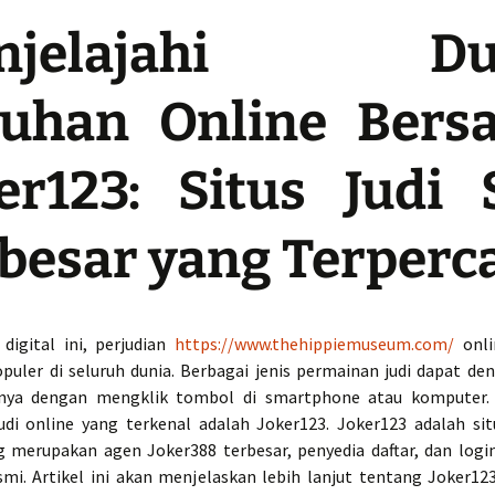
njelajahi Du
ruhan Online Bers
er123: Situs Judi 
besar yang Terperc
digital ini, perjudian
https://www.thehippiemuseum.com/
onli
puler di seluruh dunia. Berbagai jenis permainan judi dapat d
anya dengan mengklik tombol di smartphone atau komputer. 
udi online yang terkenal adalah Joker123. Joker123 adalah situ
g merupakan agen Joker388 terbesar, penyedia daftar, dan logi
mi. Artikel ini akan menjelaskan lebih lanjut tentang Joker12