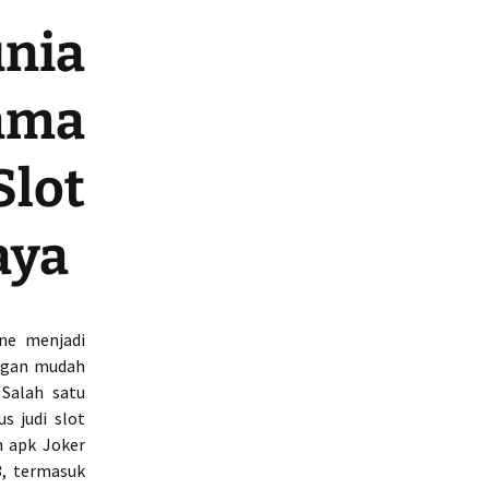
nia
ama
Slot
aya
ne menjadi
engan mudah
Salah satu
s judi slot
n apk Joker
3, termasuk