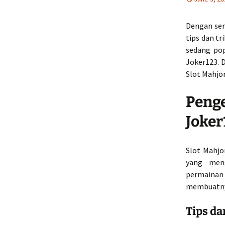
Dengan sem
tips dan t
sedang pop
Joker123. 
Slot Mahjo
Penge
Joker
Slot Mahjo
yang men
permainan 
membuatnya
Tips da