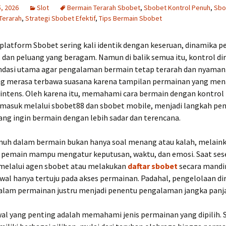
, 2026
Slot
Bermain Terarah Sbobet
,
Sbobet Kontrol Penuh
,
Sbo
Terarah
,
Strategi Sbobet Efektif
,
Tips Bermain Sbobet
 platform Sbobet sering kali identik dengan keseruan, dinamika 
 dan peluang yang beragam. Namun di balik semua itu, kontrol dir
ndasi utama agar pengalaman bermain tetap terarah dan nyaman
g merasa terbawa suasana karena tampilan permainan yang men
 intens. Oleh karena itu, memahami cara bermain dengan kontrol 
rmasuk melalui sbobet88 dan sbobet mobile, menjadi langkah pen
ang ingin bermain dengan lebih sadar dan terencana.
nuh dalam bermain bukan hanya soal menang atau kalah, melain
pemain mampu mengatur keputusan, waktu, dan emosi. Saat se
melalui agen sbobet atau melakukan
daftar sbobet
secara mandir
awal hanya tertuju pada akses permainan. Padahal, pengelolaan dir
alam permainan justru menjadi penentu pengalaman jangka panj
al yang penting adalah memahami jenis permainan yang dipilih.