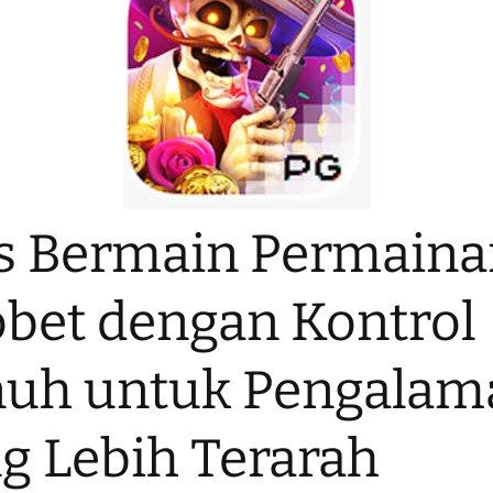
s Bermain Permaina
bet dengan Kontrol
nuh untuk Pengalam
g Lebih Terarah