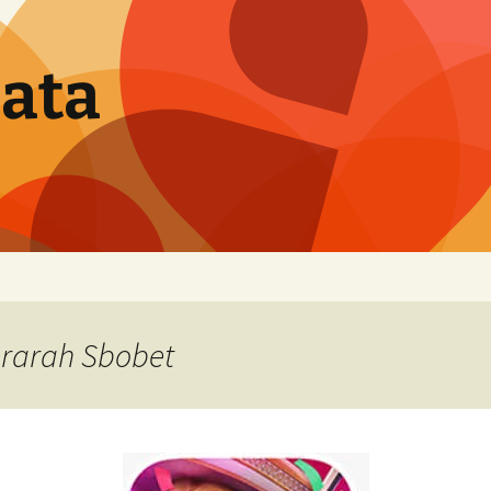
Data
erarah Sbobet