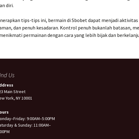
n diri.
rapkan tips-tips ini, bermain di Sbobet dapat menjadi aktivitas
yaman, dan penuh kesadaran. Kontrol penuh bukanlah batasan, m
 menikmati permainan dengan cara yang lebih bijak dan berkelanj
ind Us
ddress
23 Main Street
ew York, NY 10001
ours
onday–Friday: 9:00AM–5:00PM
aturday & Sunday: 11:00AM–
:00PM