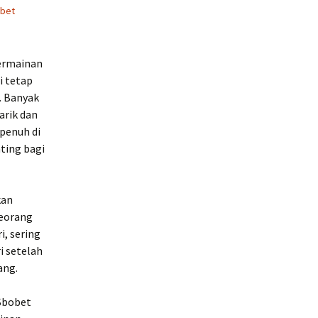
bet
permainan
i tetap
. Banyak
arik dan
penuh di
ting bagi
kan
seorang
i, sering
i setelah
ang.
 Sbobet