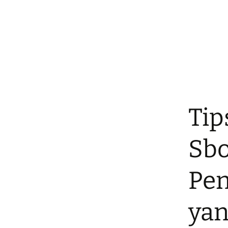
Tip
Sbo
Pe
yan