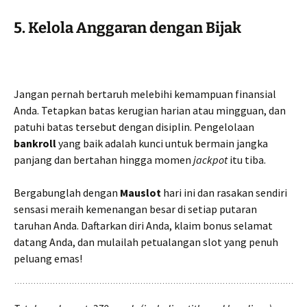
5. Kelola Anggaran dengan Bijak
Jangan pernah bertaruh melebihi kemampuan finansial
Anda. Tetapkan batas kerugian harian atau mingguan, dan
patuhi batas tersebut dengan disiplin. Pengelolaan
bankroll
yang baik adalah kunci untuk bermain jangka
panjang dan bertahan hingga momen
jackpot
itu tiba.
Bergabunglah dengan
Mauslot
hari ini dan rasakan sendiri
sensasi meraih kemenangan besar di setiap putaran
taruhan Anda. Daftarkan diri Anda, klaim bonus selamat
datang Anda, dan mulailah petualangan slot yang penuh
peluang emas!