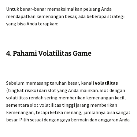
Untuk benar-benar memaksimalkan peluang Anda
mendapatkan kemenangan besar, ada beberapa strategi
yang bisa Anda terapkan:
4. Pahami Volatilitas Game
Sebelum memasang taruhan besar, kenali
volatilitas
(tingkat risiko) dari slot yang Anda mainkan. Slot dengan
volatilitas rendah sering memberikan kemenangan kecil,
sementara slot volatilitas tinggi jarang memberikan
kemenangan, tetapi ketika menang, jumlahnya bisa sangat
besar. Pilih sesuai dengan gaya bermain dan anggaran Anda.