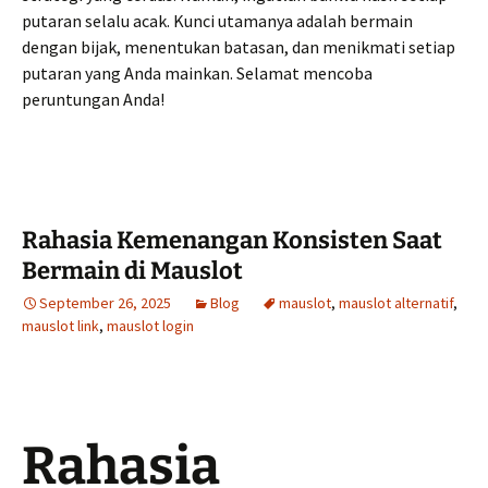
putaran selalu acak. Kunci utamanya adalah bermain
dengan bijak, menentukan batasan, dan menikmati setiap
putaran yang Anda mainkan. Selamat mencoba
peruntungan Anda!
Rahasia Kemenangan Konsisten Saat
Bermain di Mauslot
September 26, 2025
Blog
mauslot
,
mauslot alternatif
,
mauslot link
,
mauslot login
Rahasia