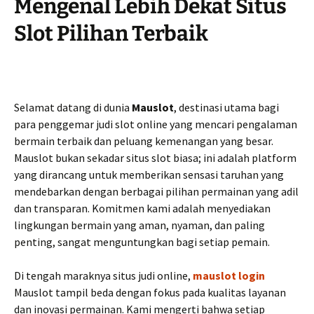
Mengenal Lebih Dekat Situs
Slot Pilihan Terbaik
Selamat datang di dunia
Mauslot
, destinasi utama bagi
para penggemar judi slot online yang mencari pengalaman
bermain terbaik dan peluang kemenangan yang besar.
Mauslot bukan sekadar situs slot biasa; ini adalah platform
yang dirancang untuk memberikan sensasi taruhan yang
mendebarkan dengan berbagai pilihan permainan yang adil
dan transparan. Komitmen kami adalah menyediakan
lingkungan bermain yang aman, nyaman, dan paling
penting, sangat menguntungkan bagi setiap pemain.
Di tengah maraknya situs judi online,
mauslot login
Mauslot tampil beda dengan fokus pada kualitas layanan
dan inovasi permainan. Kami mengerti bahwa setiap