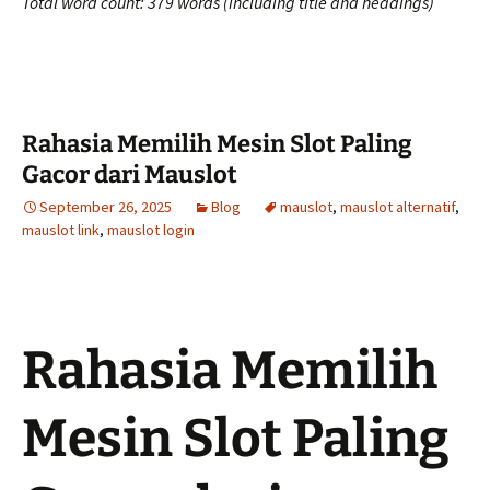
Total word count: 379 words (including title and headings)
Rahasia Memilih Mesin Slot Paling
Gacor dari Mauslot
September 26, 2025
Blog
mauslot
,
mauslot alternatif
,
mauslot link
,
mauslot login
Rahasia Memilih
Mesin Slot Paling