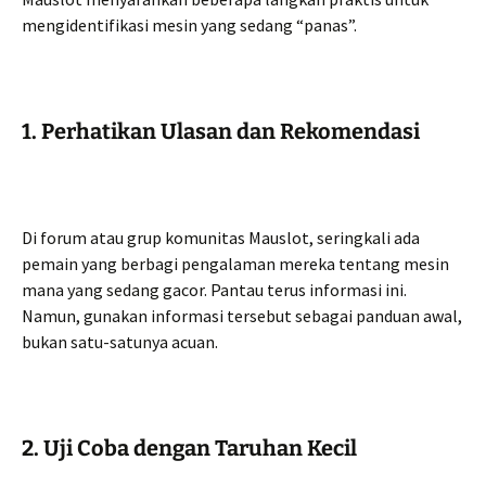
mengidentifikasi mesin yang sedang “panas”.
1. Perhatikan Ulasan dan Rekomendasi
Di forum atau grup komunitas Mauslot, seringkali ada
pemain yang berbagi pengalaman mereka tentang mesin
mana yang sedang gacor. Pantau terus informasi ini.
Namun, gunakan informasi tersebut sebagai panduan awal,
bukan satu-satunya acuan.
2. Uji Coba dengan Taruhan Kecil