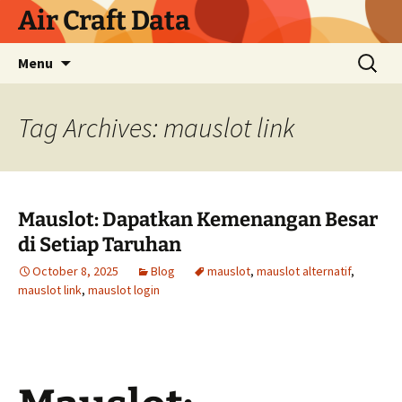
Skip
Air Craft Data
to
content
Search
Menu
for:
Tag Archives: mauslot link
Mauslot: Dapatkan Kemenangan Besar
di Setiap Taruhan
October 8, 2025
Blog
mauslot
,
mauslot alternatif
,
mauslot link
,
mauslot login