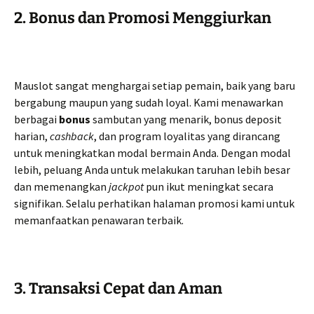
2. Bonus dan Promosi Menggiurkan
Mauslot sangat menghargai setiap pemain, baik yang baru
bergabung maupun yang sudah loyal. Kami menawarkan
berbagai
bonus
sambutan yang menarik, bonus deposit
harian,
cashback
, dan program loyalitas yang dirancang
untuk meningkatkan modal bermain Anda. Dengan modal
lebih, peluang Anda untuk melakukan taruhan lebih besar
dan memenangkan
jackpot
pun ikut meningkat secara
signifikan. Selalu perhatikan halaman promosi kami untuk
memanfaatkan penawaran terbaik.
3. Transaksi Cepat dan Aman