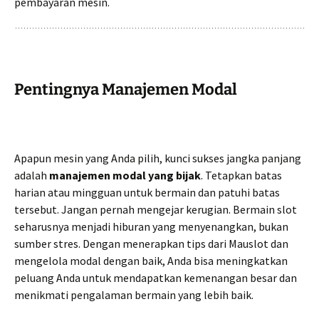
pembayaran mesin.
Pentingnya Manajemen Modal
Apapun mesin yang Anda pilih, kunci sukses jangka panjang
adalah
manajemen modal yang bijak
. Tetapkan batas
harian atau mingguan untuk bermain dan patuhi batas
tersebut. Jangan pernah mengejar kerugian. Bermain slot
seharusnya menjadi hiburan yang menyenangkan, bukan
sumber stres. Dengan menerapkan tips dari Mauslot dan
mengelola modal dengan baik, Anda bisa meningkatkan
peluang Anda untuk mendapatkan kemenangan besar dan
menikmati pengalaman bermain yang lebih baik.