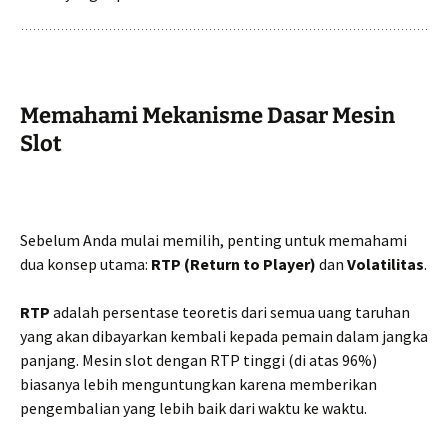
Memahami Mekanisme Dasar Mesin
Slot
Sebelum Anda mulai memilih, penting untuk memahami
dua konsep utama:
RTP (Return to Player)
dan
Volatilitas
.
RTP
adalah persentase teoretis dari semua uang taruhan
yang akan dibayarkan kembali kepada pemain dalam jangka
panjang. Mesin slot dengan RTP tinggi (di atas 96%)
biasanya lebih menguntungkan karena memberikan
pengembalian yang lebih baik dari waktu ke waktu.