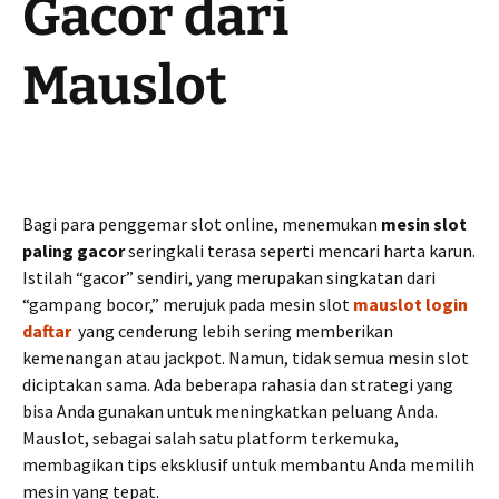
Gacor dari
Mauslot
Bagi para penggemar slot online, menemukan
mesin slot
paling gacor
seringkali terasa seperti mencari harta karun.
Istilah “gacor” sendiri, yang merupakan singkatan dari
“gampang bocor,” merujuk pada mesin slot
mauslot login
daftar
yang cenderung lebih sering memberikan
kemenangan atau jackpot. Namun, tidak semua mesin slot
diciptakan sama. Ada beberapa rahasia dan strategi yang
bisa Anda gunakan untuk meningkatkan peluang Anda.
Mauslot, sebagai salah satu platform terkemuka,
membagikan tips eksklusif untuk membantu Anda memilih
mesin yang tepat.