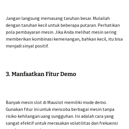
Jangan langsung memasang taruhan besar. Mulailah
dengan taruhan kecil untuk beberapa putaran. Perhatikan
pola pembayaran mesin. Jika Anda melihat mesin sering
memberikan kombinasi kemenangan, bahkan kecil, itu bisa
menjadi sinyal positif.
3. Manfaatkan Fitur Demo
Banyak mesin slot di Mauslot memiliki mode demo.
Gunakan fitur ini untuk mencoba berbagai mesin tanpa
risiko kehilangan uang sungguhan. Ini adalah cara yang
sangat efektif untuk merasakan volatilitas dan frekuensi