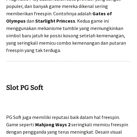
populer, dan banyak game mereka dikenal sering
memberikan freespin. Contohnya adalah
Gates of
Olympus
dan
Starlight Princess
. Kedua game ini
menggunakan mekanisme tumble yang memungkinkan
simbol baru jatuh ke posisi kosong setelah kemenangan,
yang seringkali memicu combo kemenangan dan putaran
freespin yang tak terduga.
Slot PG Soft
PG Soft juga memiliki reputasi baik dalam hal freespin.
Game seperti
Mahjong Ways 2
seringkali memicu freespin
dengan pengganda yang terus meningkat. Desain visual