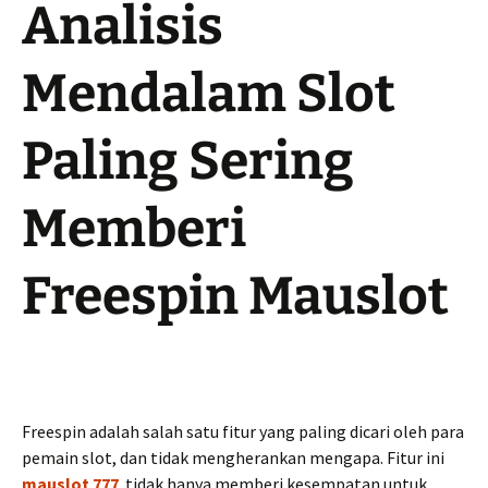
Analisis
Mendalam Slot
Paling Sering
Memberi
Freespin Mauslot
Freespin adalah salah satu fitur yang paling dicari oleh para
pemain slot, dan tidak mengherankan mengapa. Fitur ini
mauslot 777
tidak hanya memberi kesempatan untuk