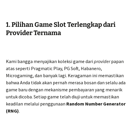
1. Pilihan Game Slot Terlengkap dari
Provider Ternama
Kami bangga menyajikan koleksi game dari
provider
papan
atas seperti Pragmatic Play, PG Soft, Habanero,
Microgaming, dan banyak lagi. Keragaman ini memastikan
bahwa Anda tidak akan pernah merasa bosan dan selalu ada
game baru dengan mekanisme pembayaran yang menarik
untuk dicoba. Setiap game telah diuji untuk memastikan
keadilan melalui penggunaan
Random Number Generator
(RNG)
.