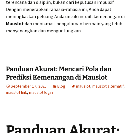
terencana dan disiplin, bukan dari keputusan impulsif.
Dengan menerapkan rahasia-rahasia ini, Anda dapat
meningkatkan peluang Anda untuk meraih kemenangan di
Mauslot
dan menikmati pengalaman bermain yang lebih
menyenangkan dan menguntungkan.
Panduan Akurat: Mencari Pola dan
Prediksi Kemenangan di Mauslot
September 17, 2025
Blog
mauslot
,
mauslot alternatif
,
mauslot link
,
mauslot login
Panduan Akurat: