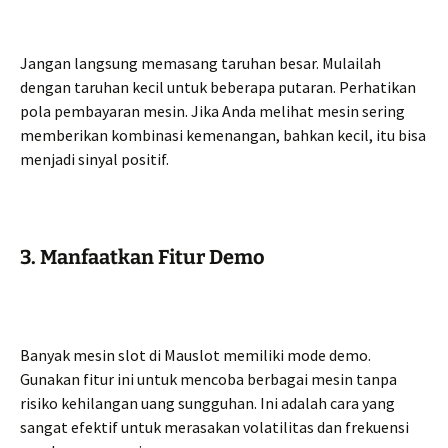
Jangan langsung memasang taruhan besar. Mulailah
dengan taruhan kecil untuk beberapa putaran. Perhatikan
pola pembayaran mesin. Jika Anda melihat mesin sering
memberikan kombinasi kemenangan, bahkan kecil, itu bisa
menjadi sinyal positif.
3. Manfaatkan Fitur Demo
Banyak mesin slot di Mauslot memiliki mode demo.
Gunakan fitur ini untuk mencoba berbagai mesin tanpa
risiko kehilangan uang sungguhan. Ini adalah cara yang
sangat efektif untuk merasakan volatilitas dan frekuensi