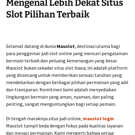
Mengenal Lebih Dekat Situs
Slot Pilihan Terbaik
Selamat datang di dunia
Mauslot
, destinasi utama bagi
para penggemar judi slot online yang mencari pengalaman
bermain terbaik dan peluang kemenangan yang besar.
Mauslot bukan sekadar situs slot biasa; ini adalah platform
yang dirancang untuk memberikan sensasi taruhan yang
mendebarkan dengan berbagai pilihan permainan yang adil
dan transparan. Komitmen kami adalah menyediakan
lingkungan bermain yang aman, nyaman, dan paling
penting, sangat menguntungkan bagi setiap pemain.
Di tengah maraknya situs judi online,
mauslot login
Mauslot tampil beda dengan fokus pada kualitas layanan
dan inovasi permainan. Kami mengerti bahwa setiap