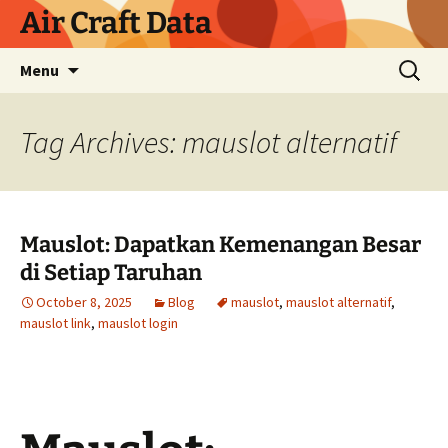
Skip
Air Craft Data
to
content
Search
Menu
for:
Tag Archives: mauslot alternatif
Mauslot: Dapatkan Kemenangan Besar
di Setiap Taruhan
October 8, 2025
Blog
mauslot
,
mauslot alternatif
,
mauslot link
,
mauslot login