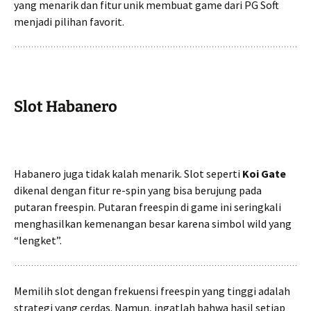
yang menarik dan fitur unik membuat game dari PG Soft
menjadi pilihan favorit.
Slot Habanero
Habanero juga tidak kalah menarik. Slot seperti
Koi Gate
dikenal dengan fitur re-spin yang bisa berujung pada
putaran freespin. Putaran freespin di game ini seringkali
menghasilkan kemenangan besar karena simbol wild yang
“lengket”.
Memilih slot dengan frekuensi freespin yang tinggi adalah
strategi yang cerdas. Namun, ingatlah bahwa hasil setiap