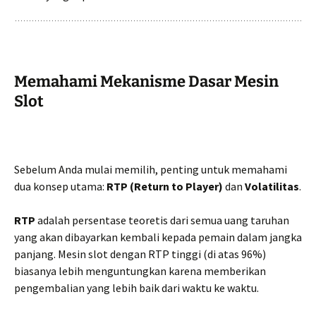
Memahami Mekanisme Dasar Mesin
Slot
Sebelum Anda mulai memilih, penting untuk memahami
dua konsep utama:
RTP (Return to Player)
dan
Volatilitas
.
RTP
adalah persentase teoretis dari semua uang taruhan
yang akan dibayarkan kembali kepada pemain dalam jangka
panjang. Mesin slot dengan RTP tinggi (di atas 96%)
biasanya lebih menguntungkan karena memberikan
pengembalian yang lebih baik dari waktu ke waktu.