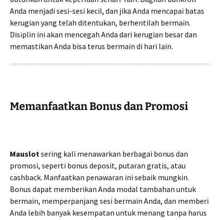
Anda menjadi sesi-sesi kecil, dan jika Anda mencapai batas
kerugian yang telah ditentukan, berhentilah bermain.
Disiplin ini akan mencegah Anda dari kerugian besar dan
memastikan Anda bisa terus bermain di hari lain.
Memanfaatkan Bonus dan Promosi
Mauslot
sering kali menawarkan berbagai bonus dan
promosi, seperti bonus deposit, putaran gratis, atau
cashback. Manfaatkan penawaran ini sebaik mungkin.
Bonus dapat memberikan Anda modal tambahan untuk
bermain, memperpanjang sesi bermain Anda, dan memberi
Anda lebih banyak kesempatan untuk menang tanpa harus