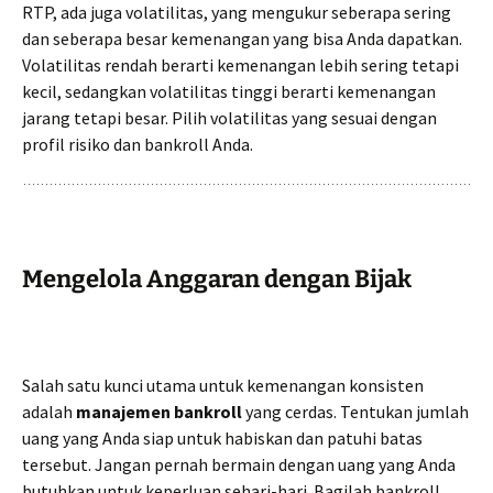
RTP, ada juga volatilitas, yang mengukur seberapa sering
dan seberapa besar kemenangan yang bisa Anda dapatkan.
Volatilitas rendah berarti kemenangan lebih sering tetapi
kecil, sedangkan volatilitas tinggi berarti kemenangan
jarang tetapi besar. Pilih volatilitas yang sesuai dengan
profil risiko dan bankroll Anda.
Mengelola Anggaran dengan Bijak
Salah satu kunci utama untuk kemenangan konsisten
adalah
manajemen bankroll
yang cerdas. Tentukan jumlah
uang yang Anda siap untuk habiskan dan patuhi batas
tersebut. Jangan pernah bermain dengan uang yang Anda
butuhkan untuk keperluan sehari-hari. Bagilah bankroll