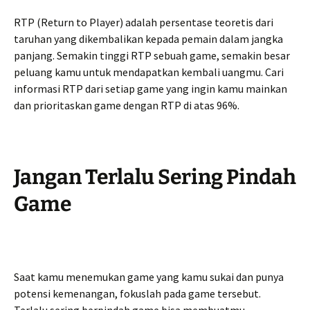
RTP (Return to Player) adalah persentase teoretis dari
taruhan yang dikembalikan kepada pemain dalam jangka
panjang. Semakin tinggi RTP sebuah game, semakin besar
peluang kamu untuk mendapatkan kembali uangmu. Cari
informasi RTP dari setiap game yang ingin kamu mainkan
dan prioritaskan game dengan RTP di atas 96%.
Jangan Terlalu Sering Pindah
Game
Saat kamu menemukan game yang kamu sukai dan punya
potensi kemenangan, fokuslah pada game tersebut.