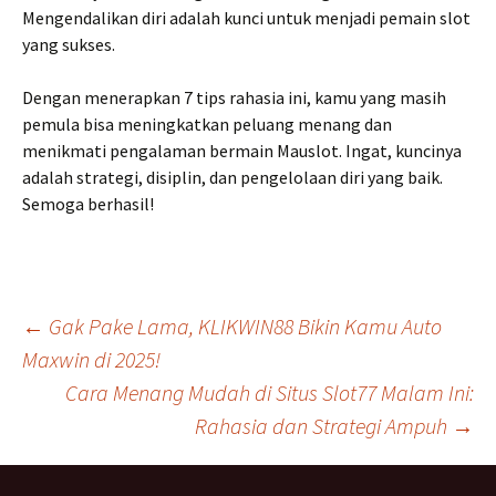
Mengendalikan diri adalah kunci untuk menjadi pemain slot
yang sukses.
Dengan menerapkan 7 tips rahasia ini, kamu yang masih
pemula bisa meningkatkan peluang menang dan
menikmati pengalaman bermain Mauslot. Ingat, kuncinya
adalah strategi, disiplin, dan pengelolaan diri yang baik.
Semoga berhasil!
Post
←
Gak Pake Lama, KLIKWIN88 Bikin Kamu Auto
Maxwin di 2025!
Cara Menang Mudah di Situs Slot77 Malam Ini:
navigation
Rahasia dan Strategi Ampuh
→