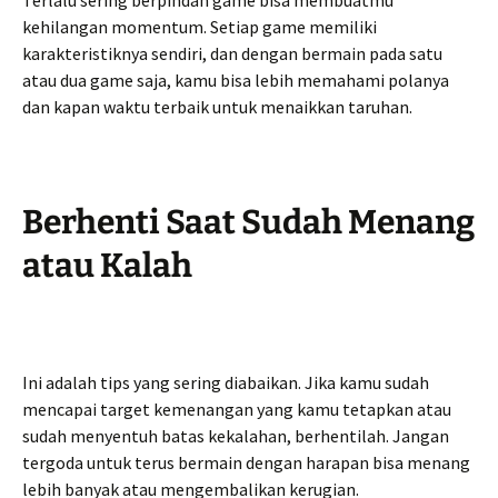
Terlalu sering berpindah game bisa membuatmu
kehilangan momentum. Setiap game memiliki
karakteristiknya sendiri, dan dengan bermain pada satu
atau dua game saja, kamu bisa lebih memahami polanya
dan kapan waktu terbaik untuk menaikkan taruhan.
Berhenti Saat Sudah Menang
atau Kalah
Ini adalah tips yang sering diabaikan. Jika kamu sudah
mencapai target kemenangan yang kamu tetapkan atau
sudah menyentuh batas kekalahan, berhentilah. Jangan
tergoda untuk terus bermain dengan harapan bisa menang
lebih banyak atau mengembalikan kerugian.