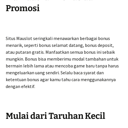
Promosi
Situs Mauslot seringkali menawarkan berbagai bonus
menarik, seperti bonus selamat datang, bonus deposit,
atau putaran gratis. Manfaatkan semua bonus ini sebaik
mungkin. Bonus bisa memberimu modal tambahan untuk
bermain lebih lama atau mencoba game baru tanpa harus
mengeluarkan uang sendiri. Selalu baca syarat dan
ketentuan bonus agar kamu tahu cara menggunakannya
dengan efektif.
Mulai dari Taruhan Kecil