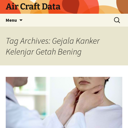
Skip
Air Craft Data
to
content
Search
Menu
for:
Tag Archives: Gejala Kanker
Kelenjar Getah Bening