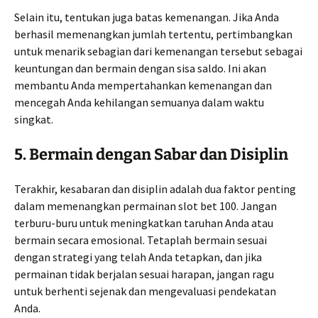
Selain itu, tentukan juga batas kemenangan. Jika Anda
berhasil memenangkan jumlah tertentu, pertimbangkan
untuk menarik sebagian dari kemenangan tersebut sebagai
keuntungan dan bermain dengan sisa saldo. Ini akan
membantu Anda mempertahankan kemenangan dan
mencegah Anda kehilangan semuanya dalam waktu
singkat.
5. Bermain dengan Sabar dan Disiplin
Terakhir, kesabaran dan disiplin adalah dua faktor penting
dalam memenangkan permainan slot bet 100. Jangan
terburu-buru untuk meningkatkan taruhan Anda atau
bermain secara emosional. Tetaplah bermain sesuai
dengan strategi yang telah Anda tetapkan, dan jika
permainan tidak berjalan sesuai harapan, jangan ragu
untuk berhenti sejenak dan mengevaluasi pendekatan
Anda.