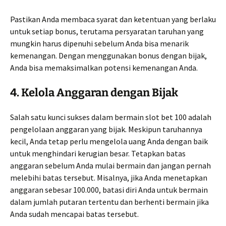
Pastikan Anda membaca syarat dan ketentuan yang berlaku
untuk setiap bonus, terutama persyaratan taruhan yang
mungkin harus dipenuhi sebelum Anda bisa menarik
kemenangan. Dengan menggunakan bonus dengan bijak,
Anda bisa memaksimalkan potensi kemenangan Anda.
4. Kelola Anggaran dengan Bijak
Salah satu kunci sukses dalam bermain slot bet 100 adalah
pengelolaan anggaran yang bijak. Meskipun taruhannya
kecil, Anda tetap perlu mengelola uang Anda dengan baik
untuk menghindari kerugian besar. Tetapkan batas
anggaran sebelum Anda mulai bermain dan jangan pernah
melebihi batas tersebut. Misalnya, jika Anda menetapkan
anggaran sebesar 100.000, batasi diri Anda untuk bermain
dalam jumlah putaran tertentu dan berhenti bermain jika
Anda sudah mencapai batas tersebut.