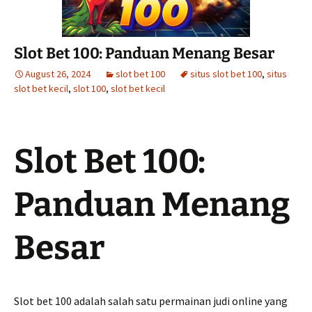
Slot Bet 100: Panduan Menang Besar
August 26, 2024
slot bet 100
situs slot bet 100
,
situs
slot bet kecil
,
slot 100
,
slot bet kecil
Slot Bet 100:
Panduan Menang
Besar
Slot bet 100 adalah salah satu permainan judi online yang