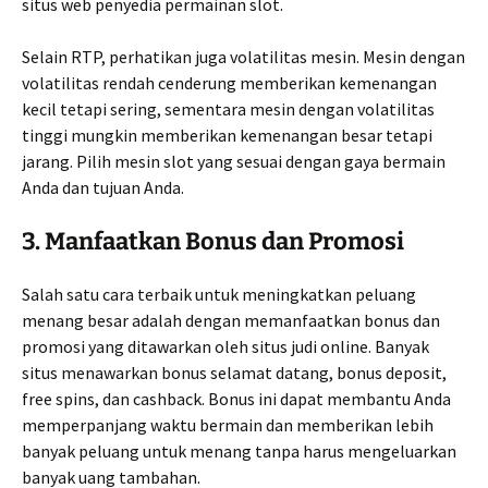
situs web penyedia permainan slot.
Selain RTP, perhatikan juga volatilitas mesin. Mesin dengan
volatilitas rendah cenderung memberikan kemenangan
kecil tetapi sering, sementara mesin dengan volatilitas
tinggi mungkin memberikan kemenangan besar tetapi
jarang. Pilih mesin slot yang sesuai dengan gaya bermain
Anda dan tujuan Anda.
3. Manfaatkan Bonus dan Promosi
Salah satu cara terbaik untuk meningkatkan peluang
menang besar adalah dengan memanfaatkan bonus dan
promosi yang ditawarkan oleh situs judi online. Banyak
situs menawarkan bonus selamat datang, bonus deposit,
free spins, dan cashback. Bonus ini dapat membantu Anda
memperpanjang waktu bermain dan memberikan lebih
banyak peluang untuk menang tanpa harus mengeluarkan
banyak uang tambahan.