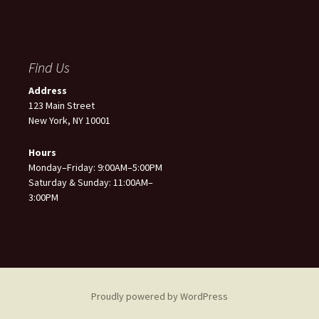
Find Us
Address
123 Main Street
New York, NY 10001
Hours
Monday–Friday: 9:00AM–5:00PM
Saturday & Sunday: 11:00AM–
3:00PM
Proudly powered by WordPress