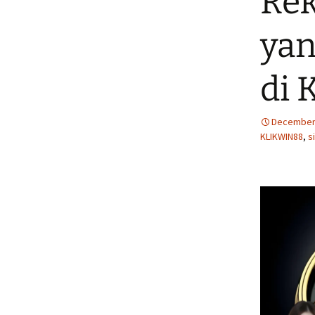
Rek
yan
di
December 
KLIKWIN88
,
s