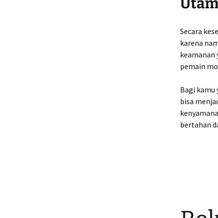
Utam
Secara kes
karena nam
keamanan y
pemain mo
Bagi kamu 
bisa menjad
kenyamanan
bertahan da