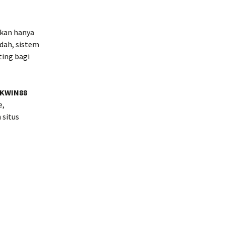
ukan hanya
dah, sistem
ting bagi
IKWIN88
e,
 situs