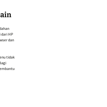
ain
udahan
i dari HP
owser dan
enu tidak
Bagi
 membantu