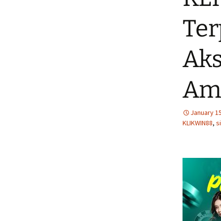
Ter
Aks
Am
January 15
KLIKWIN88
,
s