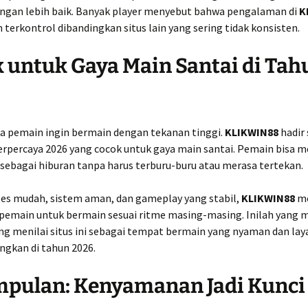
ngan lebih baik. Banyak player menyebut bahwa pengalaman di
K
h terkontrol dibandingkan situs lain yang sering tidak konsisten.
 untuk Gaya Main Santai di Tah
a pemain ingin bermain dengan tekanan tinggi.
KLIKWIN88
hadir
terpercaya 2026 yang cocok untuk gaya main santai. Pemain bisa 
sebagai hiburan tanpa harus terburu-buru atau merasa tertekan.
es mudah, sistem aman, dan gameplay yang stabil,
KLIKWIN88
me
 pemain untuk bermain sesuai ritme masing-masing. Inilah yang
ng menilai situs ini sebagai tempat bermain yang nyaman dan lay
ngkan di tahun 2026.
mpulan: Kenyamanan Jadi Kunci