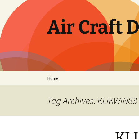
Skip
to
content
Air Craft 
Home
Tag Archives: KLIKWIN88 l
KLI