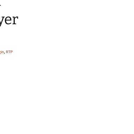
n
yer
gin
,
RTP