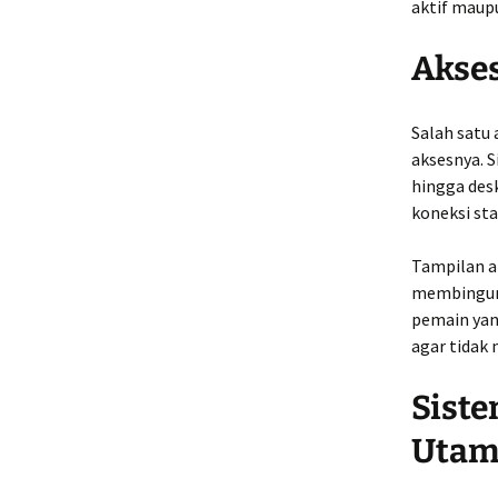
aktif maup
Akse
Salah satu
aksesnya. S
hingga desk
koneksi sta
Tampilan a
membingung
pemain yan
agar tidak
Siste
Utam