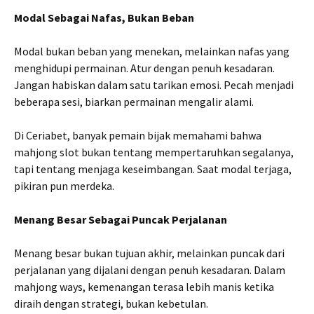
Modal Sebagai Nafas, Bukan Beban
Modal bukan beban yang menekan, melainkan nafas yang
menghidupi permainan. Atur dengan penuh kesadaran.
Jangan habiskan dalam satu tarikan emosi. Pecah menjadi
beberapa sesi, biarkan permainan mengalir alami.
Di Ceriabet, banyak pemain bijak memahami bahwa
mahjong slot bukan tentang mempertaruhkan segalanya,
tapi tentang menjaga keseimbangan. Saat modal terjaga,
pikiran pun merdeka.
Menang Besar Sebagai Puncak Perjalanan
Menang besar bukan tujuan akhir, melainkan puncak dari
perjalanan yang dijalani dengan penuh kesadaran. Dalam
mahjong ways, kemenangan terasa lebih manis ketika
diraih dengan strategi, bukan kebetulan.