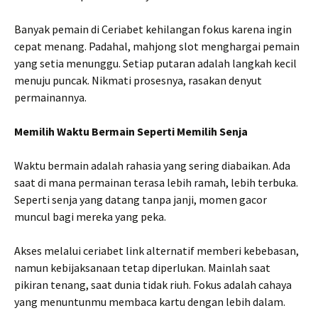
Banyak pemain di Ceriabet kehilangan fokus karena ingin
cepat menang. Padahal, mahjong slot menghargai pemain
yang setia menunggu. Setiap putaran adalah langkah kecil
menuju puncak. Nikmati prosesnya, rasakan denyut
permainannya.
Memilih Waktu Bermain Seperti Memilih Senja
Waktu bermain adalah rahasia yang sering diabaikan. Ada
saat di mana permainan terasa lebih ramah, lebih terbuka.
Seperti senja yang datang tanpa janji, momen gacor
muncul bagi mereka yang peka.
Akses melalui ceriabet link alternatif memberi kebebasan,
namun kebijaksanaan tetap diperlukan. Mainlah saat
pikiran tenang, saat dunia tidak riuh. Fokus adalah cahaya
yang menuntunmu membaca kartu dengan lebih dalam.