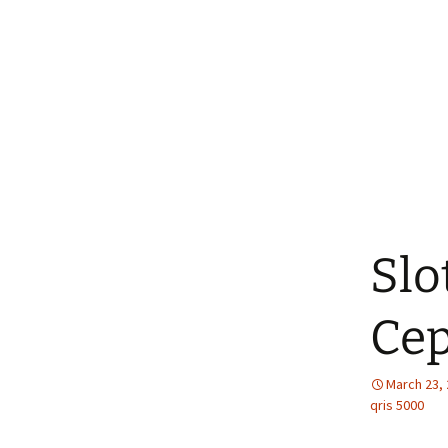
Slo
Cep
March 23,
qris 5000