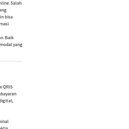
line. Salah
yang
n bisa
masi.
n. Baik
modal yang
ui QRIS
mbayaran
igital,
inal
aktis