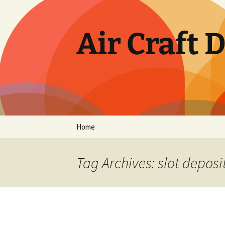
Skip
to
content
Air Craft 
Home
Tag Archives: slot deposi