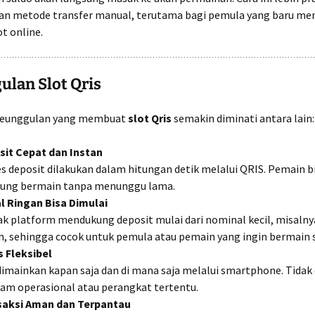
an metode transfer manual, terutama bagi pemula yang baru me
t online.
lan Slot Qris
keunggulan yang membuat
slot Qris
semakin diminati antara lain:
sit Cepat dan Instan
s deposit dilakukan dalam hitungan detik melalui QRIS. Pemain b
sung bermain tanpa menunggu lama.
l Ringan Bisa Dimulai
k platform mendukung deposit mulai dari nominal kecil, misalny
h, sehingga cocok untuk pemula atau pemain yang ingin bermain s
 Fleksibel
dimainkan kapan saja dan di mana saja melalui smartphone. Tidak 
jam operasional atau perangkat tertentu.
saksi Aman dan Terpantau