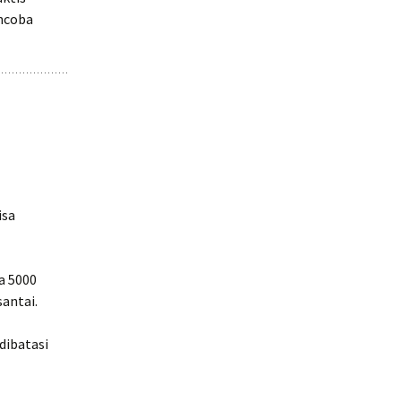
ncoba
isa
a 5000
antai.
dibatasi