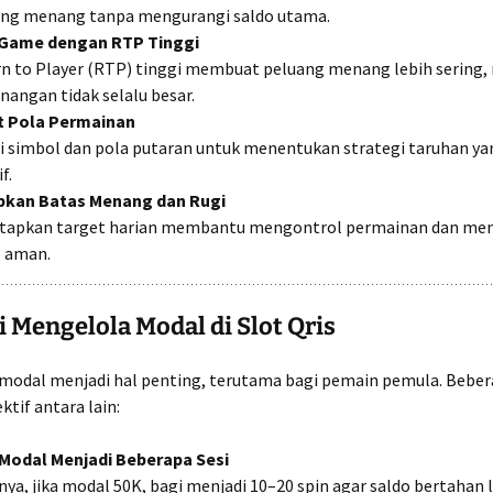
ang menang tanpa mengurangi saldo utama.
h Game dengan RTP Tinggi
n to Player (RTP) tinggi membuat peluang menang lebih sering,
angan tidak selalu besar.
t Pola Permainan
 simbol dan pola putaran untuk menentukan strategi taruhan ya
f.
pkan Batas Menang dan Rugi
tapkan target harian membantu mengontrol permainan dan men
p aman.
i Mengelola Modal di Slot Qris
modal menjadi hal penting, terutama bagi pemain pemula. Bebe
ktif antara lain:
 Modal Menjadi Beberapa Sesi
nya, jika modal 50K, bagi menjadi 10–20 spin agar saldo bertahan 