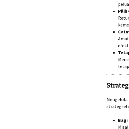
pelu
Pili
Retur
kemen
Cata
Amati
efekti
Teta
Mene
teta
Strateg
Mengelola 
strategi efe
Bagi
Misal