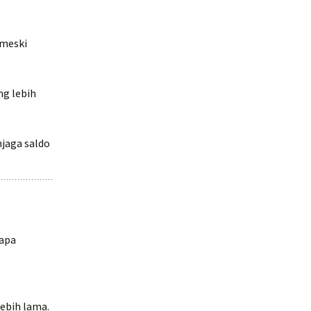
 meski
ng lebih
jaga saldo
rapa
lebih lama.