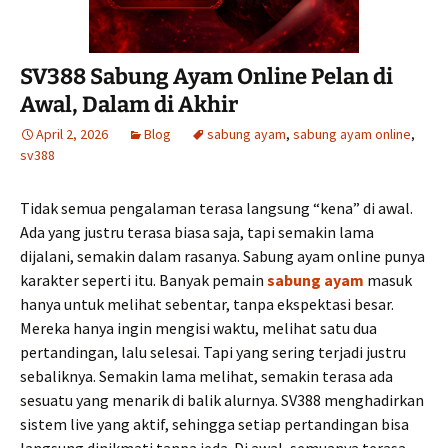
SV388 Sabung Ayam Online Pelan di
Awal, Dalam di Akhir
April 2, 2026
Blog
sabung ayam
,
sabung ayam online
,
sv388
Tidak semua pengalaman terasa langsung “kena” di awal.
Ada yang justru terasa biasa saja, tapi semakin lama
dijalani, semakin dalam rasanya. Sabung ayam online punya
karakter seperti itu. Banyak pemain
sabung ayam
masuk
hanya untuk melihat sebentar, tanpa ekspektasi besar.
Mereka hanya ingin mengisi waktu, melihat satu dua
pertandingan, lalu selesai. Tapi yang sering terjadi justru
sebaliknya. Semakin lama melihat, semakin terasa ada
sesuatu yang menarik di balik alurnya. SV388 menghadirkan
sistem live yang aktif, sehingga setiap pertandingan bisa