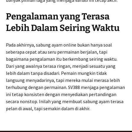
banyak pilihan laga yang menjaga variasi ini tetap aktif.
Pengalaman yang Terasa
Lebih Dalam Seiring Waktu
Pada akhirnya, sabung ayam online bukan hanya soal
seberapa cepat atau seru permainan berjalan, tapi
bagaimana pengalaman itu berkembang seiring waktu.
Dari yang awalnya terasa ringan, menjadi sesuatu yang
lebih dalam tanpa disadari. Pemain mungkin tidak
langsung menyadarinya, tapi mereka mulai merasa lebih
terhubung dengan permainan. SV388 menjaga pengalaman
ini tetap konsisten dengan menyediakan pertandingan
secara nonstop. Inilah yang membuat sabung ayam terasa
pelan di awal, tapi semakin dalam di akhir.