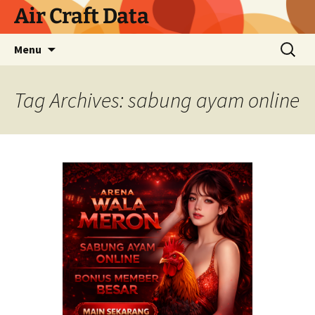
Skip
Air Craft Data
to
content
Search
Menu
for:
Tag Archives: sabung ayam online