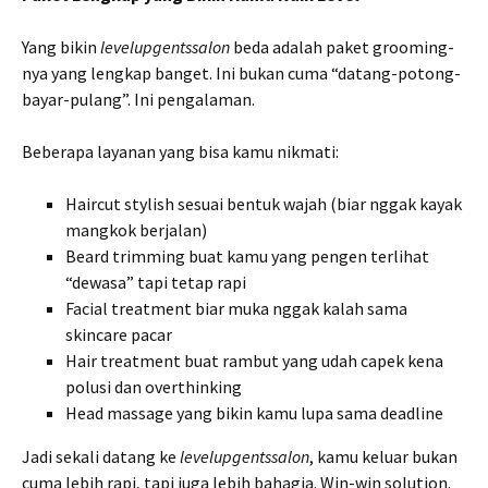
Yang bikin
levelupgentssalon
beda adalah paket grooming-
nya yang lengkap banget. Ini bukan cuma “datang-potong-
bayar-pulang”. Ini pengalaman.
Beberapa layanan yang bisa kamu nikmati:
Haircut stylish sesuai bentuk wajah (biar nggak kayak
mangkok berjalan)
Beard trimming buat kamu yang pengen terlihat
“dewasa” tapi tetap rapi
Facial treatment biar muka nggak kalah sama
skincare pacar
Hair treatment buat rambut yang udah capek kena
polusi dan overthinking
Head massage yang bikin kamu lupa sama deadline
Jadi sekali datang ke
levelupgentssalon
, kamu keluar bukan
cuma lebih rapi, tapi juga lebih bahagia. Win-win solution.