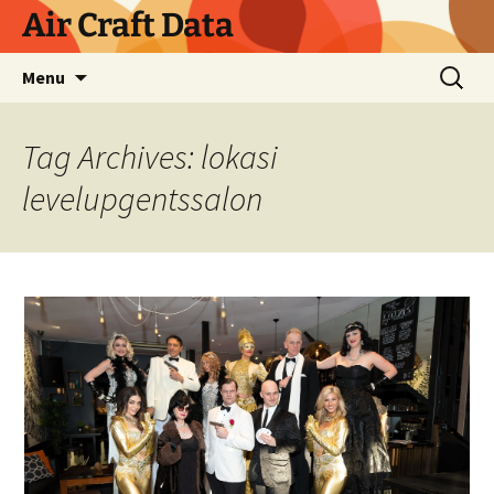
Skip
Air Craft Data
to
content
Search
Menu
for:
Tag Archives: lokasi
levelupgentssalon