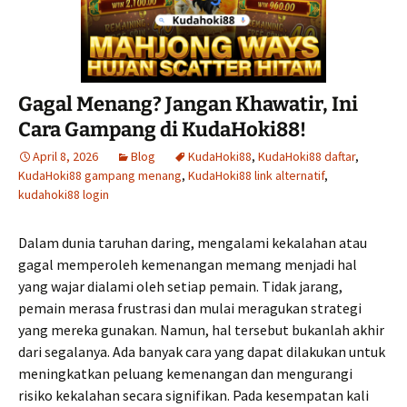
Gagal Menang? Jangan Khawatir, Ini
Cara Gampang di KudaHoki88!
April 8, 2026
Blog
KudaHoki88
,
KudaHoki88 daftar
,
KudaHoki88 gampang menang
,
KudaHoki88 link alternatif
,
kudahoki88 login
Dalam dunia taruhan daring, mengalami kekalahan atau
gagal memperoleh kemenangan memang menjadi hal
yang wajar dialami oleh setiap pemain. Tidak jarang,
pemain merasa frustrasi dan mulai meragukan strategi
yang mereka gunakan. Namun, hal tersebut bukanlah akhir
dari segalanya. Ada banyak cara yang dapat dilakukan untuk
meningkatkan peluang kemenangan dan mengurangi
risiko kekalahan secara signifikan. Pada kesempatan kali